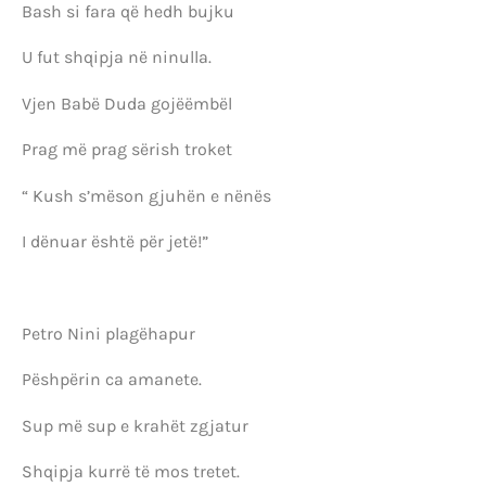
Bash si fara që hedh bujku
U fut shqipja në ninulla.
Vjen Babë Duda gojëëmbël
Prag më prag sërish troket
“ Kush s’mëson gjuhën e nënës
I dënuar është për jetë!”
Petro Nini plagëhapur
Pëshpërin ca amanete.
Sup më sup e krahët zgjatur
Shqipja kurrë të mos tretet.