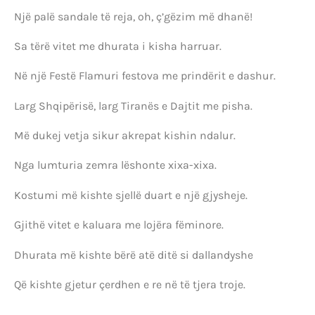
Një palë sandale të reja, oh, ç’gëzim më dhanë!
Sa tërë vitet me dhurata i kisha harruar.
Në një Festë Flamuri festova me prindërit e dashur.
Larg Shqipërisë, larg Tiranës e Dajtit me pisha.
Më dukej vetja sikur akrepat kishin ndalur.
Nga lumturia zemra lëshonte xixa-xixa.
Kostumi më kishte sjellë duart e një gjysheje.
Gjithë vitet e kaluara me lojëra fëminore.
Dhurata më kishte bërë atë ditë si dallandyshe
Që kishte gjetur çerdhen e re në të tjera troje.