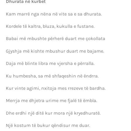
Dhurata në kurbet
Kam marrë nga nëna në vite sa e sa dhurata.
Kordele të kaltra, bluza, kukulla e fustane.
Babai më mbushte përherë duart me çokollata
Gjyshja më kishte mbushur duart me bajame.
Daja më blinte libra me vjersha e përralla.
Ku humbesha, sa më shfaqeshin në ëndrra.
Kur vinte agimi, nxitoja mes rrezeve të bardha.
Merrja me dhjetra urime me fjalë të ëmbla.
Dhe erdhi një ditë kur mora një kryedhuratë.
Një kostum të bukur qëndisur me duar.