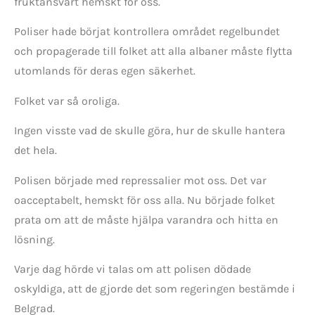
fruktansvärt hemskt för oss.
Poliser hade börjat kontrollera området regelbundet
och propagerade till folket att alla albaner måste flytta
utomlands för deras egen säkerhet.
Folket var så oroliga.
Ingen visste vad de skulle göra, hur de skulle hantera
det hela.
Polisen började med repressalier mot oss. Det var
oacceptabelt, hemskt för oss alla. Nu började folket
prata om att de måste hjälpa varandra och hitta en
lösning.
Varje dag hörde vi talas om att polisen dödade
oskyldiga, att de gjorde det som regeringen bestämde i
Belgrad.