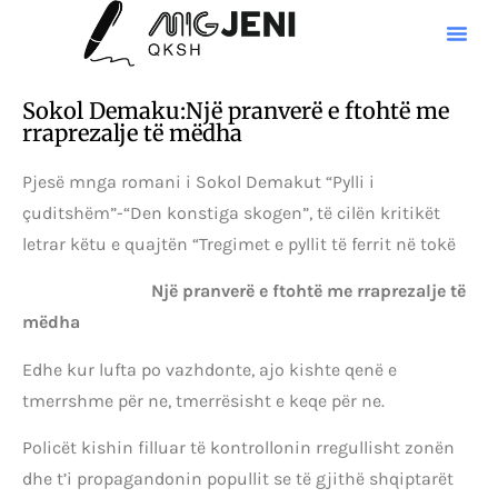
Sokol Demaku:Një pranverë e ftohtë me
rraprezalje të mëdha
Pjesë mnga romani i Sokol Demakut “Pylli i
çuditshëm”-“Den konstiga skogen”, të cilën kritikët
letrar këtu e quajtën “Tregimet e pyllit të ferrit në tokë
Një pranverë e ftohtë me rraprezalje të
mëdha
Edhe kur lufta po vazhdonte, ajo kishte qenë e
tmerrshme për ne, tmerrësisht e keqe për ne.
Policët kishin filluar të kontrollonin rregullisht zonën
dhe t’i propagandonin popullit se të gjithë shqiptarët