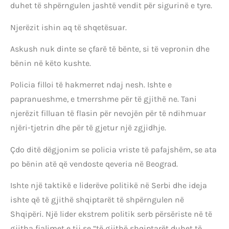
duhet të shpërngulen jashtë vendit për sigurinë e tyre.
Njerëzit ishin aq të shqetësuar.
Askush nuk dinte se çfarë të bënte, si të vepronin dhe
bënin në këto kushte.
Policia filloi të hakmerret ndaj nesh. Ishte e
papranueshme, e tmerrshme për të gjithë ne. Tani
njerëzit filluan të flasin për nevojën për të ndihmuar
njëri-tjetrin dhe për të gjetur një zgjidhje.
Çdo ditë dëgjonim se policia vriste të pafajshëm, se ata
po bënin atë që vendoste qeveria në Beograd.
Ishte një taktikë e liderëve politikë në Serbi dhe ideja
ishte që të gjithë shqiptarët të shpërngulen në
Shqipëri. Një lider ekstrem politik serb përsëriste në të
gjitha fjalimet e tij se “të gjithë shqiptarët duhet të