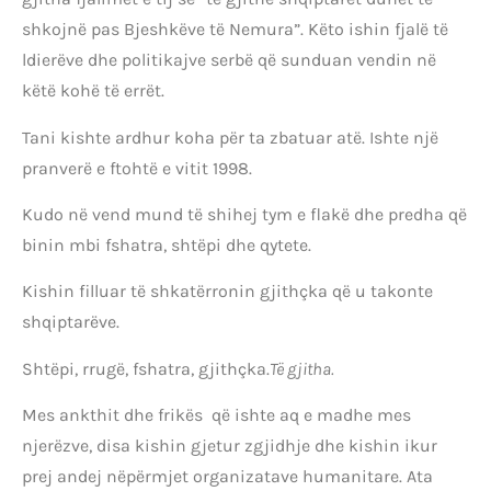
shkojnë pas Bjeshkëve të Nemura”. Këto ishin fjalë të
ldierëve dhe politikajve serbë që sunduan vendin në
këtë kohë të errët.
Tani kishte ardhur koha për ta zbatuar atë. Ishte një
pranverë e ftohtë e vitit 1998.
Kudo në vend mund të shihej tym e flakë dhe predha që
binin mbi fshatra, shtëpi dhe qytete.
Kishin filluar të shkatërronin gjithçka që u takonte
shqiptarëve.
Shtëpi, rrugë, fshatra, gjithçka.
Të gjitha.
Mes ankthit dhe frikës që ishte aq e madhe mes
njerëzve, disa kishin gjetur zgjidhje dhe kishin ikur
prej andej nëpërmjet organizatave humanitare. Ata