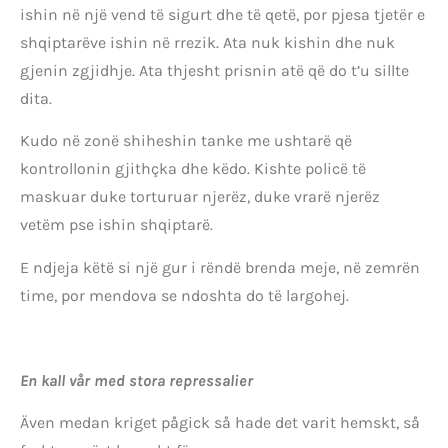
ishin në një vend të sigurt dhe të qetë, por pjesa tjetër e
shqiptarëve ishin në rrezik. Ata nuk kishin dhe nuk
gjenin zgjidhje. Ata thjesht prisnin atë që do t’u sillte
dita.
Kudo në zonë shiheshin tanke me ushtarë që
kontrollonin gjithçka dhe këdo. Kishte policë të
maskuar duke torturuar njerëz, duke vrarë njerëz
vetëm pse ishin shqiptarë.
E ndjeja këtë si një gur i rëndë brenda meje, në zemrën
time, por mendova se ndoshta do të largohej.
En kall vår med stora repressalier
Även medan kriget pågick så hade det varit hemskt, så