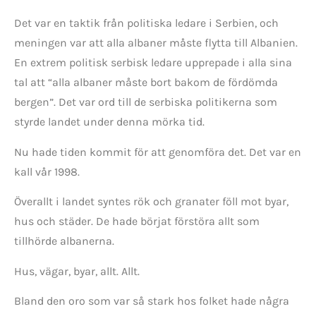
Det var en taktik från politiska ledare i Serbien, och
meningen var att alla albaner måste flytta till Albanien.
En extrem politisk serbisk ledare upprepade i alla sina
tal att “alla albaner måste bort bakom de fördömda
bergen”. Det var ord till de serbiska politikerna som
styrde landet under denna mörka tid.
Nu hade tiden kommit för att genomföra det. Det var en
kall vår 1998.
Överallt i landet syntes rök och granater föll mot byar,
hus och städer. De hade börjat förstöra allt som
tillhörde albanerna.
Hus, vägar, byar, allt. Allt.
Bland den oro som var så stark hos folket hade några