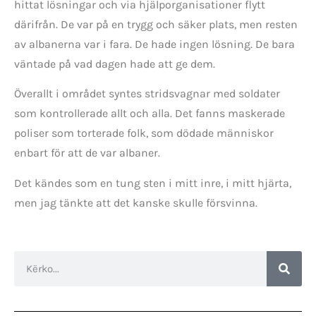
hittat lösningar och via hjälporganisationer flytt
därifrån. De var på en trygg och säker plats, men resten
av albanerna var i fara. De hade ingen lösning. De bara
väntade på vad dagen hade att ge dem.
Överallt i området syntes stridsvagnar med soldater
som kontrollerade allt och alla. Det fanns maskerade
poliser som torterade folk, som dödade människor
enbart för att de var albaner.
Det kändes som en tung sten i mitt inre, i mitt hjärta,
men jag tänkte att det kanske skulle försvinna.