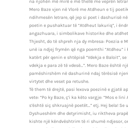
na njohën më mirë e më thellë me veprën letrare
Mero Baze vjen në Vlorë me Atdheun e tij poeti
ndihmesën letrare, që jep si poet i dashurisë në
poetin e pushaktuar të “Atdheut lakuriq”, i ënd
angazhuara, i simbolikave historike dhe atdhet
Thjesht, do të shpreh nja dy mbresa: Poezia e 
unë ia ndjej frymën që nga poemthi “Atdheu” i ka
katërt për qenin e shtëpisë “Vdekja e Baloit”, s
vdekja e para zë të vdesë…”. Mero Baze është një 
pamëshirshëm në dashurinë ndaj tërësisë njerë
virtytet dhe veset pa retushe.
Të them të drejtë, pasi lexova poezinë e gjatë 
vete: “Po ky Baze, ç’i ka këto vargje: “Mos e lin
s’është siç shkruajnë poetët…” etj. Hej bela! Se
Dyshueshëm dhe detyrimisht, iu riktheva prapë
kishte një këndvështrim të ri shumë ndjesor, o