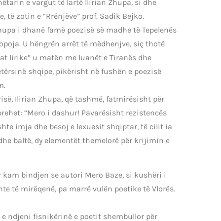
arin e vargut të lartë Ilirian Zhupa, si dhe
, të zotin e “Rrënjëve” prof. Sadik Bejko.
Zhupa i dhanë famë poezisë së madhe të Tepelenës
ropoja. U hëngrën arrët të mëdhenjve, siç thotë
ncat lirike” u matën me luanët e Tiranës dhe
etërsinë shqipe, pikërisht në fushën e poezisë
m.
isë, Ilirian Zhupa, që tashmë, fatmirësisht për
prehet: “Mero i dashur! Pavarësisht rezistencës
te imja dhe besoj e lexuesit shqiptar, të cilit ia
he baltë, dy elementët themelorë për krijimin e
or kam bindjen se autori Mero Baze, si kushëri i
nte të mirëqenë, pa marrë vulën poetike të Vlorës.
 e ndjeni fisnikërinë e poetit shembullor për