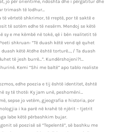
at, jo për orientime, ndoshta dhe i përgatitur dhe
ar trimash të lodhur…
të vërtetë shkrimor, të rreptë, por të saktë e
uesit të sotëm edhe të nesërm. Mendoj se këtë
 sy e me këmbë në tokë, që i bën realitetit të
 Poeti shkruan: “Të duash këtë vend që quhet
ë duash këtë Atdhe është torturë…, / Ta duash
uhet të jesh burrë…”. Kundërshojeni?!…
hurinë. Kemi “Shi me baltë” apo tablo realiste
ozmos, edhe poezia e tij është identitet, është
e në sy të thotë: Ky jam unë, peshomëni…
, sepse jo vetëm, gjeografia e historia, por
nologjia i ka parë në krahë të njërit – tjetrit
ënga labe këtë përbashkim bujar.
agonit së poezisë së “Tepelentë”, së bashku me