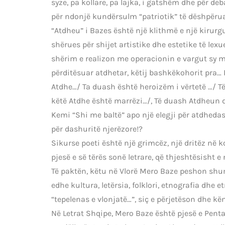
syze, pa kollare, pa lajka, i gatshëm dhe për deb
për ndonjë kundërsulm “patriotik” të dëshpëru
“Atdheu” i Bazes është një klithmë e një kirurgu 
shërues për shijet artistike dhe estetike të lex
shërim e realizon me operacionin e vargut sy më
përditësuar atdhetar, këtij bashkëkohorit pra…
Atdhe…/ Ta duash është heroizëm i vërtetë …/ T
këtë Atdhe është marrëzi…/, Të duash Atdheun d
Kemi “Shi me baltë” apo një elegji për atdhedas
për dashuritë njerëzore!?
Sikurse poeti është një grimcëz, një dritëz në k
pjesë e së tërës sonë letrare, që thjeshtësisht 
Të paktën, këtu në Vlorë Mero Baze peshon shumë
edhe kultura, letërsia, folklori, etnografia dhe et
“tepelenas e vlonjatë…”, siç e përjetëson dhe k
Në Letrat Shqipe, Mero Baze është pjesë e Pent