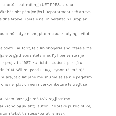
a e lartë e botimit nga UET PRES, si dhe
njëkohësisht përgjegjës i Deparatmentit të Arteve
dhe Arteve Liberale në Universitetin Europian
qur në shtypin shqiptar me poezi aty nga vitet
e poezi i autorit, të cilin shoqëria shqiptare e më
fjalë të gjithëpushtetshme. Ky libër është një
r prej vitit 1987, kur ishte student, por që u
in 2014. Vëllimi poetik “Jug” synon të jetë një
azhuara, të cilat janë më shumë se sa një përjetim
et dhe në platformën ndërkombëtare të tregtisë
ri Mero Baze gjejmë 1327 regjistrime
r kronologjikisht), autor i 7 librave publicistikë,
utor i tekstit shtesë (parathënies).