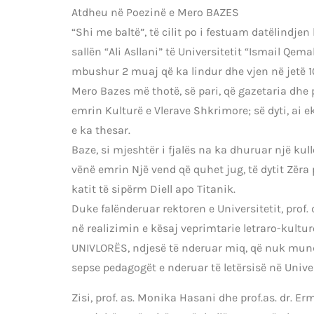
Atdheu në Poezinë e Mero BAZES
“Shi me baltë”, të cilit po i festuam datëlindjen
sallën “Ali Asllani” të Universitetit “Ismail Qemal
mbushur 2 muaj që ka lindur dhe vjen në jetë 10 
Mero Bazes më thotë, së pari, që gazetaria dhe p
emrin Kulturë e Vlerave Shkrimore; së dyti, ai 
e ka thesar.
Baze, si mjeshtër i fjalës na ka dhuruar një kull
vënë emrin Një vend që quhet jug, të dytit Zëra p
katit të sipërm Diell apo Titanik.
Duke falënderuar rektoren e Universitetit, prof. 
në realizimin e kësaj veprimtarie letraro-kultur
UNIVLORËS, ndjesë të nderuar miq, që nuk mund t
sepse pedagogët e nderuar të letërsisë në Univers
Zisi, prof. as. Monika Hasani dhe prof.as. dr. E