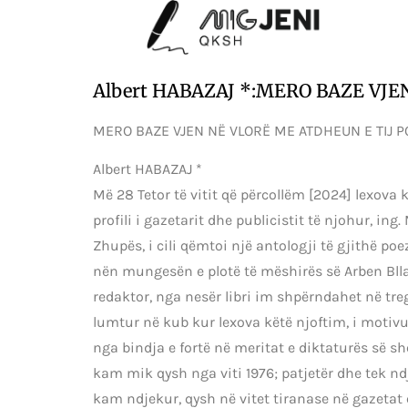
Albert HABAZAJ *:MERO BAZE VJE
MERO BAZE VJEN NË VLORË ME ATDHEUN E TIJ P
Albert HABAZAJ *
Më 28 Tetor të vitit që përcollëm [2024] lexova
profili i gazetarit dhe publicistit të njohur, ing
Zhupës, i cili qëmtoi një antologji të gjithë po
nën mungesën e plotë të mëshirës së Arben Bllac
redaktor, nga nesër libri im shpërndahet në tre
lumtur në kub kur lexova këtë njoftim, i motiv
nga bindja e fortë në meritat e diktaturës së shë
kam mik qysh nga viti 1976; patjetër dhe tek ndj
kam ndjekur, qysh në vitet tiranase në gazetat 