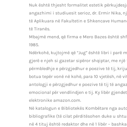
Nuk është thjesht formalitet estetik përkujdesj
angazhimi i studiuesit serioz, dr. Ermir Nika, 
të Aplikuara në Fakultetin e Shkencave Humane 
të Tiranës.
Mbajmë mend, që firma e Mero Bazes është shfa
1985.
Ndërkohë, kujtojmë që “Jug” është libri i parë m
gjerë e njeh si gazetar sipëror shqiptar, me një 
përmbledhje e përzgjedhur e poezive të tij, krijua
botua tepër vonë në kohë, para 10 vjetësh, në vit
antologji e përzgjedhur e poezive të tij të ang
emocional për vendlindjen e tij. Ky libër gjend
elektronike amazon.com.
Në katalogun e Bibliotekës Kombëtare nga auto
bibliografike (të cilat përditësohen duke u shtua
në 4 tituj është redaktor dhe në 1 libër – bashka