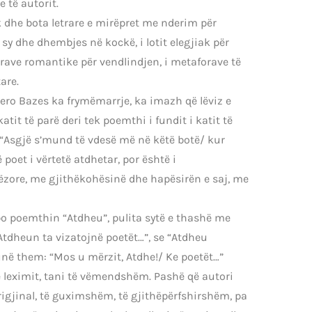
 të autorit.
k dhe bota letrare e mirëpret me nderim për
 sy dhe dhembjes në kockë, i lotit elegjiak për
rrave romantike për vendlindjen, i metaforave të
are.
Mero Bazes ka frymëmarrje, ka imazh që lëviz e
tit të parë deri tek poemthi i fundit i katit të
e “Asgjë s’mund të vdesë më në këtë botë/ kur
poet i vërtetë atdhetar, por është i
zore, me gjithëkohësinë dhe hapësirën e saj, me
apo poemthin “Atdheu”, pulita sytë e thashë me
i Atdheun ta vizatojnë poetët…”, se “Atdheu
 unë them: “Mos u mërzit, Atdhe!/ Ke poetët…”
 leximit, tani të vëmendshëm. Pashë që autori
rigjinal, të guximshëm, të gjithëpërfshirshëm, pa