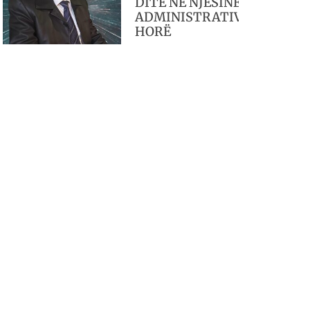
DITË NË NJËSINË
ADMINISTRATIVE
HORË