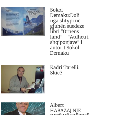
Sokol
Demaku:Doli
nga shtypi në
gjuhën suedeze
libri ”Örnens
land” – ”Atdheu i
shqiponjave” i
autorit Sokol
Demaku
Kadri Tarelli:
Skicë
Albert
HABAZAJ:NJË