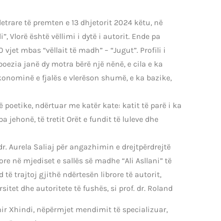
 letrare të premten e 13 dhjetorit 2024 këtu, në
i”, Vlorë është vëllimi i dytë i autorit. Ende pa
vjet mbas “vëllait të madh” – “Jugut”. Profili i
oezia janë dy motra bërë një nënë, e cila e ka
ekonominë e fjalës e vlerëson shumë, e ka bazike,
ë poetike, ndërtuar me katër kate: katit të parë i ka
a jehonë, të tretit Orët e fundit të luleve dhe
dr. Aurela Saliaj për angazhimin e drejtpërdrejtë
ore në mjediset e sallës së madhe “Ali Asllani” të
ë trajtoj gjithë ndërtesën librore të autorit,
itet dhe autoritete të fushës, si prof. dr. Roland
rmir Xhindi, nëpërmjet mendimit të specializuar,