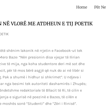
Home
Për Ne
N NË VLORË ME ATDHEUN E TIJ POETIK
OETIK
 këtë shënim lakonik në rrjetin e Facebook-ut tek
. Mero Baze: “Nën presionin disa vjeçar të Ilirian
ezive të mija, nga koha studentore deri më sot dhe
it, për të mos bërë asgjë që nuk do ai në libër si
g. Pak a shumë i hidhur si shkrimet”. U ndjeva i
uar nga besimi tek autoriteti dashamirës i Zhupës;
ndetshme redaktoriale të Bllacit të Ri, të cilin e
enja e sigurisë në poezinë e Bazes, të cilën e
e moshës sonë “Studenti” dhe “Zëri i Rinisë”.