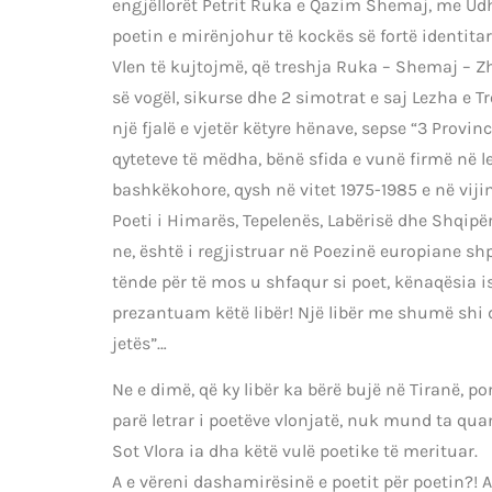
engjëllorët Petrit Ruka e Qazim Shemaj, me Udhët
poetin e mirënjohur të kockës së fortë identitare
Vlen të kujtojmë, që treshja Ruka – Shemaj – 
së vogël, sikurse dhe 2 simotrat e saj Lezha e T
një fjalë e vjetër këtyre hënave, sepse “3 Provi
qyteteve të mëdha, bënë sfida e vunë firmë në l
bashkëkohore, qysh në vitet 1975-1985 e në viji
Poeti i Himarës, Tepelenës, Labërisë dhe Shqipër
ne, është i regjistruar në Poezinë europiane sh
tënde për të mos u shfaqur si poet, kënaqësia ish
prezantuam këtë libër! Një libër me shumë shi d
jetës”…
Ne e dimë, që ky libër ka bërë bujë në Tiranë, p
parë letrar i poetëve vlonjatë, nuk mund ta qua
Sot Vlora ia dha këtë vulë poetike të merituar.
A e vëreni dashamirësinë e poetit për poetin?! A