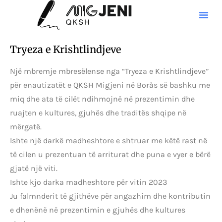
Tryeza e Krishtlindjeve
Një mbremje mbresëlense nga “Tryeza e Krishtlindjeve”
për enautizatët e QKSH Migjeni në Borås së bashku me
miq dhe ata të cilët ndihmojnë në prezentimin dhe
ruajten e kultures, gjuhës dhe traditës shqipe në
mërgatë.
Ishte një darkë madheshtore e shtruar me këtë rast në
të cilen u prezentuan të arriturat dhe puna e vyer e bërë
gjatë një viti.
Ishte kjo darka madheshtore për vitin 2023
Ju falmnderit të gjithëve për angazhim dhe kontributin
e dhenënë në prezentimin e gjuhës dhe kultures