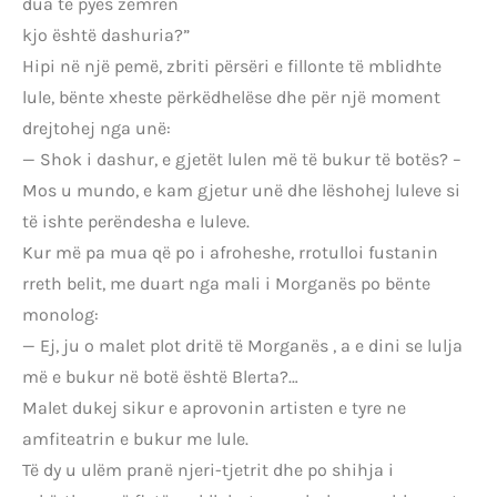
dua të pyes zemrën
kjo është dashuria?”
Hipi në një pemë, zbriti përsëri e fillonte të mblidhte
lule, bënte xheste përkëdhelëse dhe për një moment
drejtohej nga unë:
— Shok i dashur, e gjetët lulen më të bukur të botës? –
Mos u mundo, e kam gjetur unë dhe lëshohej luleve si
të ishte perëndesha e luleve.
Kur më pa mua që po i afroheshe, rrotulloi fustanin
rreth belit, me duart nga mali i Morganës po bënte
monolog:
— Ej, ju o malet plot dritë të Morganës , a e dini se lulja
më e bukur në botë është Blerta?…
Malet dukej sikur e aprovonin artisten e tyre ne
amfiteatrin e bukur me lule.
Të dy u ulëm pranë njeri-tjetrit dhe po shihja i