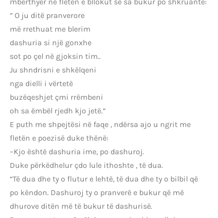
mbërthyer në fletën e bllokut se sa bukur po shkruante:
” O ju ditë pranverore
më rrethuat me blerim
dashuria si një gonxhe
sot po çel në gjoksin tim..
Ju shndrisni e shkëlqeni
nga dielli i vërtetë
buzëqeshjet çmi rrëmbeni
oh sa ëmbël rjedh kjo jetë.”
E puth me shpejtësi në faqe , ndërsa ajo u ngrit me
fletën e poezisë duke thënë:
–Kjo është dashuria ime, po dashuroj.
Duke përkëdhelur çdo lule ithoshte , të dua.
“Të dua dhe ty o flutur e lehtë, të dua dhe ty o bilbil që
po këndon. Dashuroj ty o pranverë e bukur që më
dhurove ditën më të bukur të dashurisë.