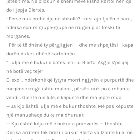
jetes time. Ne bllokun e shënimeve kisha kartolinën që
do i jepja Blertës.
–Perse nuk erdhe dje ne shkollë? –nisi ajo fjalën e para,
ndërsa ecnim grupe-grupe ne rrugën plot freski të
Morganës.
–Për të të dhënë ty përgjigjen — dhe me shpejtësi i kapa
dorën duke i dhënë kartolinën.
” Lulja më e bukur e botës jeni ju Blerta. Asgjë s’pelqej
në botë veç teje”
E lexoi , ndërkohë që fytyra morri ngjyrën e purpurtë dhe
meqënse rruga ishte malore , përsëri nuk po e mbante
vendi . Gjente nje lule, e këpuste dhe ma jepte mua.
— Ja kjo është lulja më e bukur thoshte. Më pas këpuste
një manushaqe duke ma dhuruar.
— Kjo është lulja më e bukur e pranverës — thoshte.
Derisa arritëm tek brezi i bukur Blerta vallzonte lule me