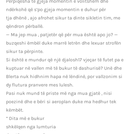
Përpiqesha të gjeja momentin e volitshem dhe
ndërkohë që s’po gjeja momentin e duhur për
tja dhënë , ajo afrohet sikur ta dinte sikletin tim, me
qëndron përballë.
— Ma jep mua , patjetër që për mua është apo jo? —
buzqeshi ëmbël duke marrë letrën dhe lexuar strofën
sikur ta përpinte.
Si është e mundur që një djalosh17 vjeçar të futet pa e
kuptuar në vallen më të bukur të dashurisë? Unë dhe
Blerta nuk hidhnim hapa në lëndinë, por vallzonim si
dy flutura pranvere mes lulesh.
Pasi nuk mund të priste më nga mua gjatë , nisi
poezinë dhe e bëri si aeroplan duke ma hedhur tek
këmbët.
” Dita më e bukur
shkëlqen nga lumturia