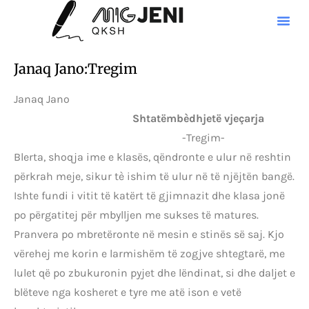
Janaq Jano:Tregim
Janaq Jano
Shtatëmbèdhjetë vjeçarja
-Tregim-
Blerta, shoqja ime e klasës, qëndronte e ulur në reshtin
përkrah meje, sikur tè ishim të ulur në të njëjtën bangë.
Ishte fundi i vitit të katërt të gjimnazit dhe klasa jonë
po përgatitej për mbylljen me sukses të matures.
Pranvera po mbretëronte në mesin e stinës së saj. Kjo
vërehej me korin e larmishëm të zogjve shtegtarë, me
lulet që po zbukuronin pyjet dhe lëndinat, si dhe daljet e
blëteve nga kosheret e tyre me atë ison e vetë