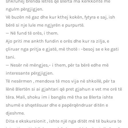
shkruhej brenda letrës që Blerta ma kerkkonte me
ngulm përgjigjen.
Vë buzën në gaz dhe kur kthej kokën, fytyra e saj, ish
bërë si nje lule me ngjyrën e purpurtë.
— Në fund të orës, i them.
Ajo priti me ankth fundin e orës dhe kur ra zilja, e
çliruar nga pritja e gjatë, më thotë : –besoj se e ke gati
tani.
— Nesër në mëngjes,– i them, për ta bërë edhe më
interesante përgjigjen.
Të nesërmen , mendova të mos vija në shkollë, për ta
lënë Blertën si ai gjahtari që pret gjahun e vet me orë të
tëra. Mali, shoku im i bangës më tha se Blerta ishte
shumë e shqetësuar dhe e papërqëndruar ditën e
djeshme.
Dita e ekskursionit , ishte një nga ditët më të bukura te