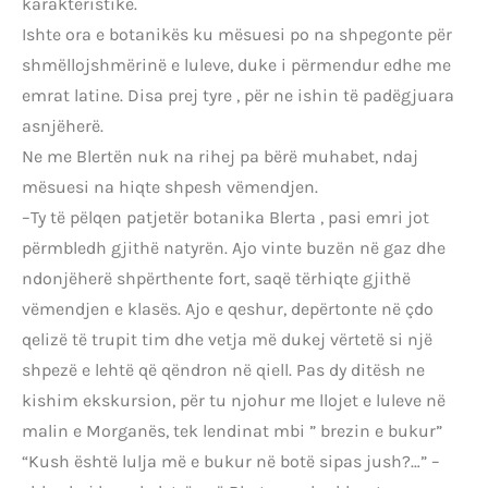
karakteristike.
Ishte ora e botanikës ku mësuesi po na shpegonte për
shmëllojshmërinë e luleve, duke i përmendur edhe me
emrat latine. Disa prej tyre , për ne ishin të padëgjuara
asnjëherë.
Ne me Blertën nuk na rihej pa bërë muhabet, ndaj
mësuesi na hiqte shpesh vëmendjen.
–Ty të pëlqen patjetër botanika Blerta , pasi emri jot
përmbledh gjithë natyrën. Ajo vinte buzën në gaz dhe
ndonjëherë shpërthente fort, saqë tërhiqte gjithë
vëmendjen e klasës. Ajo e qeshur, depërtonte në çdo
qelizë të trupit tim dhe vetja më dukej vërtetë si një
shpezë e lehtë që qëndron në qiell. Pas dy ditësh ne
kishim ekskursion, për tu njohur me llojet e luleve në
malin e Morganës, tek lendinat mbi ” brezin e bukur”
“Kush është lulja më e bukur në botë sipas jush?…” –