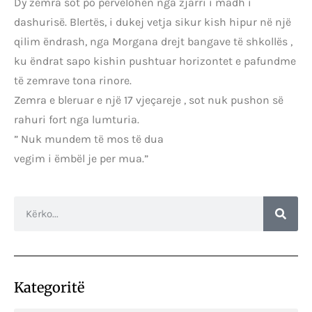
Dy zemra sot po përvëlohen nga zjarri i madh i
dashurisë. Blertës, i dukej vetja sikur kish hipur në një
qilim ëndrash, nga Morgana drejt bangave të shkollës ,
ku ëndrat sapo kishin pushtuar horizontet e pafundme
të zemrave tona rinore.
Zemra e bleruar e një 17 vjeçareje , sot nuk pushon së
rahuri fort nga lumturia.
” Nuk mundem të mos të dua
vegim i ëmbël je per mua.”
Kategoritë