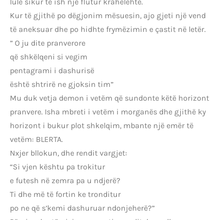
lule sikur të ish një flutur krahëlehtë.
Kur të gjithë po dëgjonim mësuesin, ajo gjeti një vend
të aneksuar dhe po hidhte frymëzimin e çastit në letër.
” O ju dite pranverore
që shkëlqeni si vegim
pentagrami i dashurisë
është shtrirë ne gjoksin tim”
Mu duk vetja demon i vetëm që sundonte këtë horizont
pranvere. Isha mbreti i vetëm i morganës dhe gjithë ky
horizont i bukur plot shkelqim, mbante një emër të
vetëm: BLERTA.
Nxjer bllokun, dhe rendit vargjet:
“Si vjen kështu pa trokitur
e futesh në zemra pa u ndjerë?
Ti dhe më të fortin ke tronditur
po ne që s’kemi dashuruar ndonjeherë?”