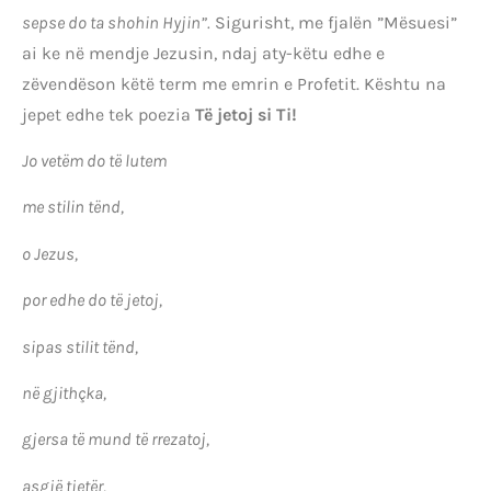
sepse do ta shohin Hyjin”.
Sigurisht, me fjalën ”Mësuesi”
ai ke në mendje Jezusin, ndaj aty-këtu edhe e
zëvendëson këtë term me emrin e Profetit. Kështu na
jepet edhe tek poezia
Të jetoj si Ti!
J
o vetëm do të lutem
me stilin tënd,
o Jezus,
por edhe do të jetoj,
sipas stilit tënd,
në gjithçka,
gjersa të mund të rrezatoj,
asgjë tjetër,