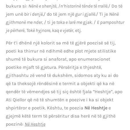
bukura si:
Nënë e shenjtë
, /
n’historinë tënde të rrallë
./ Do të
jem unë
bir i denjë
,/ do të jem një
gur i gjallë
./ Ti je
Nënë
gjithmonë me nder
, / ti je
toka e larë me gjak
. /
E pamposhtur
je përherë
,
Tokë hyjnore, kaq e vjetër,
etj.
Për t’i dhënë një kolorit sa më të gjërë poezisë së tij,
poeti ka thirrur në ndihmë edhe plot mjete stilistike
shumë të bukura si anaforat, apo enumeracionet
poetike mjaft të gjetura. Përsëritja e thjeshtë,
gjithashtu zë vend të dukshëm, sidomos aty ku ai do
që ta theksojë rëndësinë e termit a objekti që ka në
qendër të vëmendjes së tij siç është fjala ”Heshtje”, apo
Ati Qiellor që në të shumtën e poezive i ka si objekt
shpirtëror e poetik. Kështu, te poezia
Në Heshtje
e
gjejmë këtë term të përsëritur disa herë në të gjithë
poezinë:
Në Heshtje