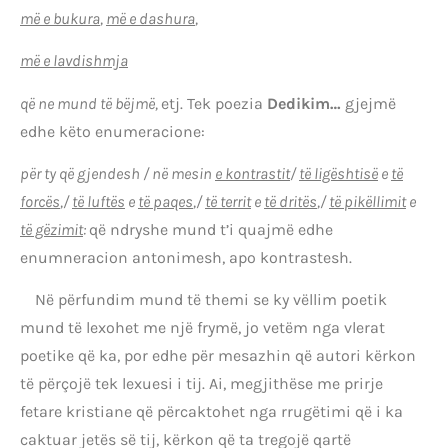
më e bukura
,
më e dashura
,
më e lavdishmja
që ne mund të bëjmë,
etj. Tek poezia
Dedikim…
gjejmë
edhe këto enumeracione:
për ty që gjendesh / në mesin
e kontrastit
/
të ligështisë
e
të
forcës
,/
të luftës
e
të paqes
,/
të territ
e
të dritës
,/
të pikëllimit
e
të gëzimit
:
që ndryshe mund t’i quajmë edhe
enumneracion antonimesh, apo kontrastesh.
Në përfundim mund të themi se ky vëllim poetik
mund të lexohet me një frymë, jo vetëm nga vlerat
poetike që ka, por edhe për mesazhin që autori kërkon
të përçojë tek lexuesi i tij. Ai, megjithëse me prirje
fetare kristiane që përcaktohet nga rrugëtimi që i ka
caktuar jetës së tij, kërkon që ta tregojë qartë