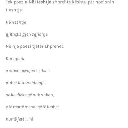
Tek poezia
Në Heshtje
shprehte kështu për nocionin
Heshtje:
Në Heshtje
gjithçka gjen zgjidhje.
Në një poezi tjetër shprehet:
Kur njeriu
e ndien nevojën të flasë
duhet të konsiderojë
se ka diçka që nuk shkon,
e të marrë masat që të lirohet.
Kur të jetë i lirë