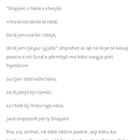
”Shqipëri, o Nënë e shenjtë,
n’historinë tënde të rrallë.
Do të jem unë bir i denjë,
do të jem një gur i gjallë
.” shprehet ai që në krye të kësaj
poezie e në fund e përmbyll me këto vargje plot
frymëzim:
Sa t’jen’ dielli edhe hëna,
sa të jetojë kjo njerëzi,
sa t’ketë bij lindur nga nëna,
janë shqiptarët për ty Shqipëri!
Pra, siç shihet, në këtë vëllim poetik, aty-këtu ka