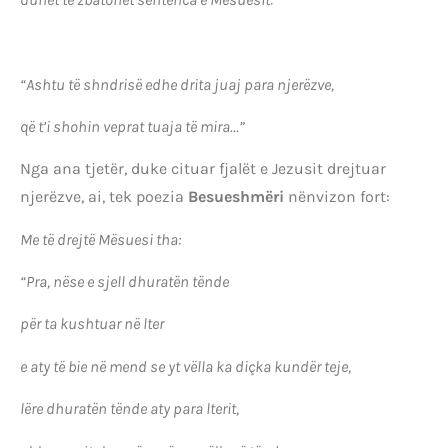
“Ashtu të shndrisë edhe drita juaj para njerëzve,
që t’i shohin veprat tuaja të mira…”
Nga ana tjetër, duke cituar fjalët e Jezusit drejtuar
njerëzve, ai, tek poezia
Besueshmëri
nënvizon fort:
Me të drejtë Mësuesi tha:
“Pra, nëse e sjell dhuratën tënde
për ta kushtuar në lter
e aty të bie në mend se yt vëlla ka diçka kundër teje,
lëre dhuratën tënde aty para lterit,