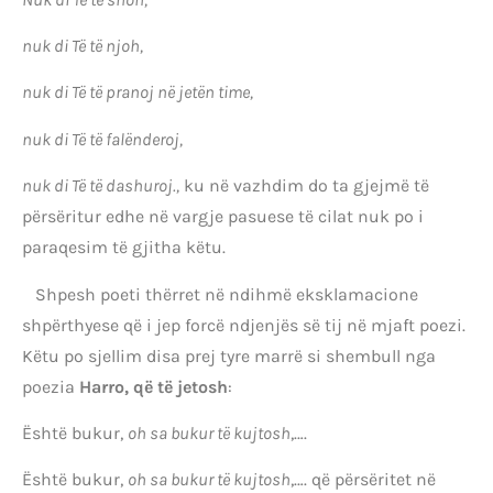
nuk di Të të njoh,
nuk di Të të pranoj në jetën time,
nuk di Të të falënderoj,
nuk di Të të dashuroj.,
ku në vazhdim do ta gjejmë të
përsëritur edhe në vargje pasuese të cilat nuk po i
paraqesim të gjitha këtu.
Shpesh poeti thërret në ndihmë eksklamacione
shpërthyese që i jep forcë ndjenjës së tij në mjaft poezi.
Këtu po sjellim disa prej tyre marrë si shembull nga
poezia
Harro, që të jetosh
:
Është bukur,
oh sa bukur të kujtosh
,….
Është bukur,
oh sa bukur të kujtosh
,…. që përsëritet në