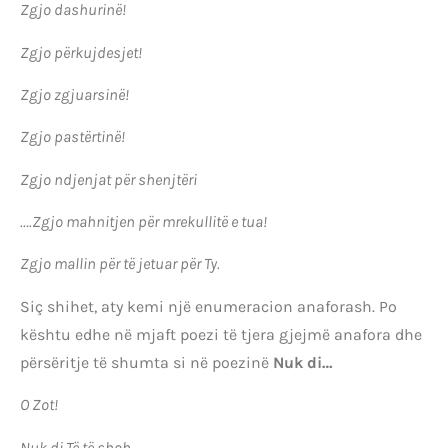
Zgjo dashurinë!
Zgjo përkujdesjet!
Zgjo zgjuarsinë!
Zgjo pastërtinë!
Zgjo ndjenjat për shenjtëri
….Zgjo mahnitjen për mrekullitë e tua!
Zgjo mallin për të jetuar për Ty.
Siç shihet, aty kemi një enumeracion anaforash. Po
kështu edhe në mjaft poezi të tjera gjejmë anafora dhe
përsëritje të shumta si në poezinë
Nuk di…
O Zot!
Nuk di Të të shoh,