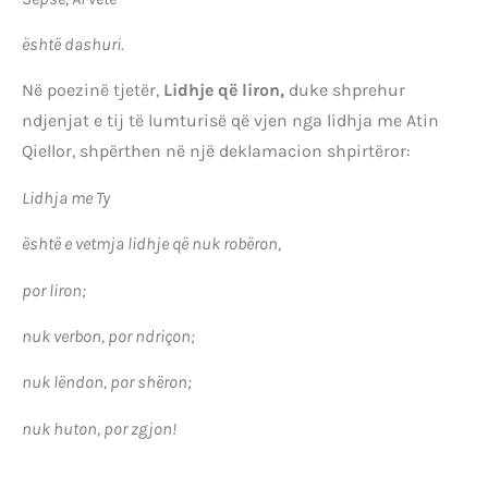
është dashuri.
Në poezinë tjetër,
Lidhje që liron,
duke shprehur
ndjenjat e tij të lumturisë që vjen nga lidhja me Atin
Qiellor, shpërthen në një deklamacion shpirtëror:
Lidhja me Ty
është e vetmja lidhje që nuk robëron,
por liron;
nuk verbon, por ndriçon;
nuk lëndon, por shëron;
nuk huton, por zgjon!