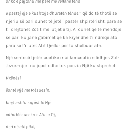
shko e pajtohu më parë me vëllanë tënd
e pastaj eja e kushtoje dhuratën tënde!”
që do të thotë se
njeriu së pari duhet të jetë i pastër shpirtërisht, para se
t’i drejtohet Zotit me lutjet e tij. Ai duhet që të mendojë
së pari ku janë gabimet që ka kryer dhe t’i ndreqë ato
para se t’i lutet Atit Qiellor për ta shëlbuar atë.
Një sentecë tjetër poetike mbi konceptin e lidhjes Zot-
Jezus-njeri na jepet edhe tek poezia
Një
ku shprehet:
Nxënësi
është Një me Mësuesin,
krejt ashtu siç është Një
edhe Mësuesi me Atin e Tij,
deri në atë pikë,