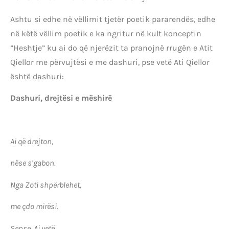
Ashtu si edhe në vëllimit tjetër poetik pararendës, edhe
në këtë vëllim poetik e ka ngritur në kult konceptin
”Heshtje” ku ai do që njerëzit ta pranojnë rrugën e Atit
Qiellor me përvujtësi e me dashuri, pse vetë Ati Qiellor
është dashuri:
Dashuri, drejtësi e mëshirë
Ai që drejton,
nëse s’gabon.
Nga Zoti shpërblehet,
me çdo mirësi.
Sepse, Ai vetë