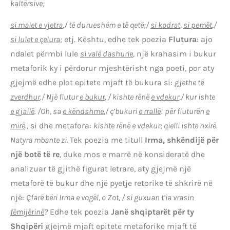
kaltërsive;
si malet e vjetra
,/ të durueshëm e të qetë;/
si kodrat
,
si pemët
,/
si lulet e çelura
;
etj. Kështu, edhe tek poezia
Flutura
: ajo
ndalet përmbi lule
si valë dashurie
,
një krahasim i bukur
metaforik ky i përdorur mjeshtërisht nga poeti, por aty
gjejmë edhe plot epitete mjaft të bukura si:
gjethe
të
zverdhur
./
Një flutur
e bukur
, / kishte rënë
e vdekur
,/ kur ishte
e gjallë
. /Oh, sa
e këndshme
,/ ç’bukuri
e rrallë
!
për fluturën
e
mirë
.,
si dhe metafora:
kishte rënë e vdekur; qielli ishte nxirë.
Natyra mbante zi.
Tek poezia me titull
Irma, shkëndijë për
një botë të re
, duke mos e marrë në konsideratë dhe
analizuar të gjithë figurat letrare, aty gjejmë një
metaforë të bukur dhe një pyetje retorike të shkrirë në
një:
Çfarë bëri Irma e vogël, o Zot, / si guxuan
t’ia vrasin
fëmijërinë
?
Edhe tek poezia
Janë shqiptarët për ty
Shqipëri
gjejmë mjaft epitete metaforike mjaft të