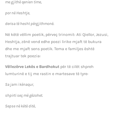
me gjithë qenien time,
por në Heshtje,
derisa të hesht përgjithmonë
.
Në këtë vëllim poetik, përveç trinomit: Ati Qiellor, Jezusi,
Heshtja, zënë vend edhe poezi lirike mjaft të bukura
dhe me mjaft sens poetik. Tema e familjes është
trajtuar tek poezia:
Vëllezërve Lekës e Bardhokut
për të cilët shpreh
lumturinë e tij me rastin e martesave të tyre:
Sa jam i kënaqur,
shpirti seç më gëzohet.
Sepse në këtë ditë,