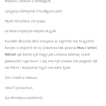
Ndaluni, ndaluni o zemërgurë,
një gjë ju kërkojmë, t’na dëgjoni pak!
Mjaft më luftëra, vini paqe,
se bota e mjerë po mbytet në gjak.
Kundër dhunës dhe vrasjeve ai ngrihet me të gjithë
forcën e shpirtit të tij sidomos tek poezia
Mos i vritni
Nënat!
që është një
Elegji për Liridona Ademaj
, vrarë
pabesisht nga burri i saj me një vrasës me pagesë. Që
në fillim i drejtohet Hyjit me këto fjalë:
Zot i madh e i bekuar,
nëse Ti je dashuri,
kjo dhimbje e njerëzimit,