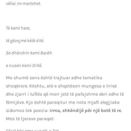
vëllai im martohet.
Të kemi hare,
të gëzojmë këtë ditë.
Se dhëndrin kemi Bardh
e nusen kemi Dritë.
Me shumë sens është trajtuar edhe tematika
shoqërore. Kështu, atë e shqetëson mungesa e lirisë
dhe zjarri i luftës që merr jetë të pafajshme deri edhe të
fëmijëve. Kjo është paraqitur me nota mjaft elegjiake
sidomos tek poezia:
Irma, shkëndijë për një botë të re
.
Mes të tjerave paraqet:
Çfarë bëri Irma e vogël, o Zot,