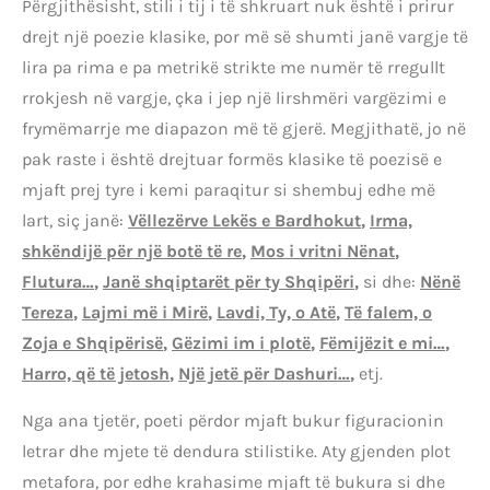
Përgjithësisht, stili i tij i të shkruart nuk është i prirur
drejt një poezie klasike, por më së shumti janë vargje të
lira pa rima e pa metrikë strikte me numër të rregullt
rrokjesh në vargje, çka i jep një lirshmëri vargëzimi e
frymëmarrje me diapazon më të gjerë. Megjithatë, jo në
pak raste i është drejtuar formës klasike të poezisë e
mjaft prej tyre i kemi paraqitur si shembuj edhe më
lart, siç janë:
Vëllezërve Lekës e Bardhokut
,
Irma,
shkëndijë për një botë të re
,
Mos i vritni Nënat
,
Flutura…
,
Janë shqiptarët për ty Shqipëri
,
si dhe:
Nënë
Tereza
,
Lajmi më i Mirë
,
Lavdi, Ty, o Atë
,
Të falem, o
Zoja e Shqipërisë
,
Gëzimi im i plotë
,
Fëmijëzit e mi…
,
Harro, që të jetosh
,
Një jetë për Dashuri…
,
etj.
Nga ana tjetër, poeti përdor mjaft bukur figuracionin
letrar dhe mjete të dendura stilistike. Aty gjenden plot
metafora, por edhe krahasime mjaft të bukura si dhe