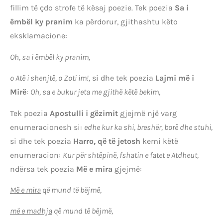
fillim të çdo strofe të kësaj poezie. Tek poezia
Sa i
ëmbël ky pranim
ka përdorur, gjithashtu këto
eksklamacione:
Oh, sa i ëmbël ky pranim,
o Atë i shenjtë, o Zoti im!,
si dhe tek poezia
Lajmi më i
Mirë
:
Oh, sa e bukur jeta me gjithë këtë bekim,
Tek poezia
Apostulli i gëzimit
gjejmë një varg
enumeracionesh si:
edhe kur ka shi, breshër, borë dhe stuhi,
si dhe tek poezia
Harro, që të jetosh
kemi këtë
enumeracion:
Kur për shtëpinë, fshatin e fatet e Atdheut,
ndërsa tek poezia
Më e mira
gjejmë:
Më e mira
që mund të bëjmë,
më e madhja
që mund të bëjmë,