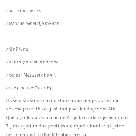
saqë edhe nxënësi
mëson të bëhet Një me Atin.
Më në fund,
ashtu siç duhet të ndodhë,
nxënësi, Mësuesi dhe Ati,
do të jenë Një: Tre në Një.
Duke e shikuar me më shumë vëmendje, autori në
shumë poezi të këtij vëllimi poetik i drejtohet Atit
Qiellor, ndërsa Jezusi është Ai që bën ndërmjetësimin e
Tij me njeriun dhe poeti është mjaft i lumtur që jeton
nën shembullin dhe Mbretërinë e Tij.