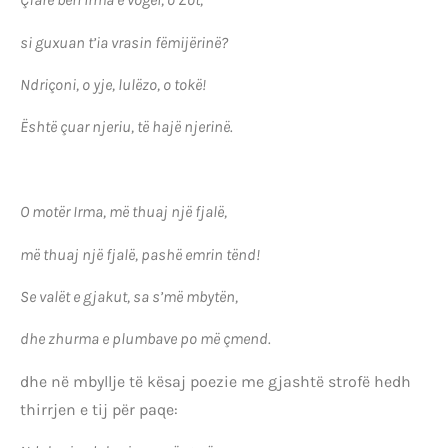
si guxuan t’ia vrasin fëmijërinë?
Ndriçoni, o yje, lulëzo, o tokë!
Është çuar njeriu, të hajë njerinë.
O motër Irma, më thuaj një fjalë,
më thuaj një fjalë, pashë emrin tënd!
Se valët e gjakut, sa s’më mbytën,
dhe zhurma e plumbave po më çmend.
dhe në mbyllje të kësaj poezie me gjashtë strofë hedh
thirrjen e tij për paqe: