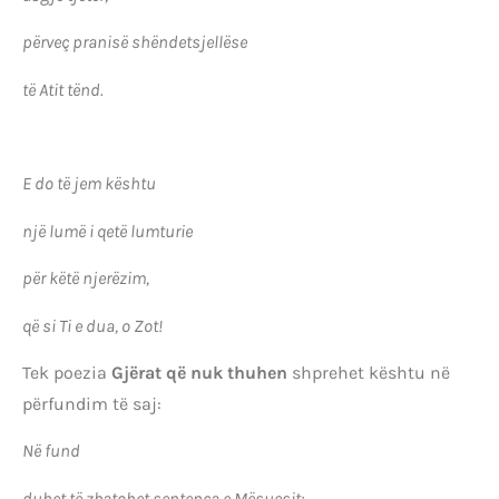
përveç pranisë shëndetsjellëse
të Atit tënd.
E do të jem kështu
një lumë i qetë lumturie
për këtë njerëzim,
që si Ti e dua, o Zot!
Tek poezia
Gjërat që nuk thuhen
shprehet kështu në
përfundim të saj:
Në fund
duhet të zbatohet sentenca e Mësuesit: