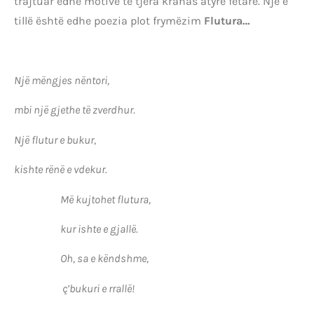
trajtuar edhe motive të tjera krahas atyre fetare. Një e
tillë është edhe poezia plot frymëzim
Flutura…
Një mëngjes nëntori,
mbi një gjethe të zverdhur.
Një flutur e bukur,
kishte rënë e vdekur.
Më kujtohet flutura,
kur ishte e gjallë.
Oh, sa e këndshme,
ç’bukuri e rrallë!