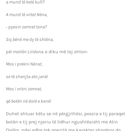
a mund të ketë kufi?
A mund të vritet Nëna,
˗ pyesin zemrat tona?
Siç bënë me dy të shtëna,
për motrën Liridona.
e diku më tej shton:
Mos i prekni Nënat,
se të shenjta ato janë!
Mos i vritni zemrat,
që botën në dorë e kanë!
Duhet shtuar këtu se në përgjithësi, poezia e tij paraqet
botën e tij prej njeriu të lidhur ngushtësisht me Atin
Qiellor, ndaj edhe tek poezitë me karakter shoqëror do