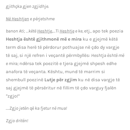
gjithçka gjen zgjidhje.
Në Heshtjen
e përjetshme
banon Ati; …këtë
Heshtje
,…Ti
Heshtje
e ke,
etj., apo tek poezia
Heshtja është gjithmonë më e mira
ku e gjejmë këtë
term disa herë të përdorur pothuajse në çdo dy vargje
të saj, si një refren i veçantë përmbyllës:
Heshtja është më
e mira;
ndërsa tek poezitë e tjera gjejmë shpesh edhe
anafora të veçanta. Kështu, mund të marrim si
shembull poezinë
Lutje për zgjim
ku në disa vargje të
saj gjejmë të përsëritur në fillim të çdo varguy fjalën
”zgjo!”
….Zgjo jetën që ka fjetur në mua!
Zgjo dritën!