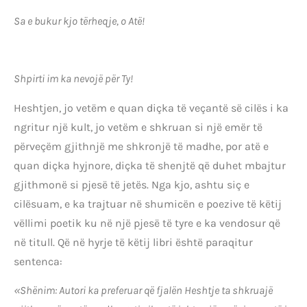
Sa e bukur kjo tërheqje, o Atë!
Shpirti im ka nevojë për Ty!
Heshtjen, jo vetëm e quan diçka të veçantë së cilës i ka
ngritur një kult, jo vetëm e shkruan si një emër të
përveçëm gjithnjë me shkronjë të madhe, por atë e
quan diçka hyjnore, diçka të shenjtë që duhet mbajtur
gjithmonë si pjesë të jetës. Nga kjo, ashtu siç e
cilësuam, e ka trajtuar në shumicën e poezive të këtij
vëllimi poetik ku në një pjesë të tyre e ka vendosur që
në titull. Që në hyrje të këtij libri është paraqitur
sentenca:
«Shënim: Autori ka preferuar që fjalën Heshtje ta shkruajë