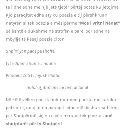
ta lidhë edhe me një jetë tjetër përtej botës ku jetojmë.
Kjo paraqitet edhe aty ku poezia e tij përshkruan
natyrën si tek poezia e mësipërme ”
Mos i vritni Nënat”
që është e dukshme në strofën e parë, por edhe në
mbyllje të kësaj poezie citon:
Shpirti yt n’paqe pushoftë,
ty të duam shumë Liridona.
Prindërit Zoti t’i ngushëlloftë,
rrofsh gjithmonë në zemrat tona!
Në këtë vëllim poetik nuk mungon poezia me karakter
patriotik, ndaj ai na paraqet edhe një dashuri sublime
për Shqipërinë siç na e përshkruan tek poezia
Janë
shqiptarët për ty Shqipëri!