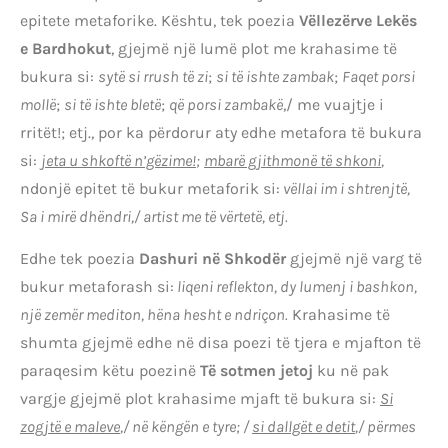
epitete metaforike. Kështu, tek poezia
Vëllezërve Lekës
e Bardhokut
, gjejmë një lumë plot me krahasime të
bukura si:
sytë si rrush të zi
;
si të ishte zambak
;
Faqet porsi
mollë
;
si të ishte bletë
;
që porsi zambakë
,/ me vuajtje i
rritët!; etj., por ka përdorur aty edhe metafora të bukura
si:
jeta u shkoftë n’gëzime!
;
mbarë gjithmonë të shkoni
,
ndonjë epitet të bukur metaforik si:
vëllai im i shtrenjtë,
Sa i mirë dhëndri,/ artist me të vërtetë, etj.
Edhe tek poezia
Dashuri në Shkodër
gjejmë një varg të
bukur metaforash si:
liqeni reflekton, dy lumenj i bashkon,
një zemër mediton, hëna hesht e ndriçon.
Krahasime të
shumta gjejmë edhe në disa poezi të tjera e mjafton të
paraqesim këtu poezinë
Të sotmen jetoj
ku në pak
vargje gjejmë plot krahasime mjaft të bukura si:
Si
zogjtë e maleve
,/
në këngën e tyre; /
si dallgët e detit
,/ përmes