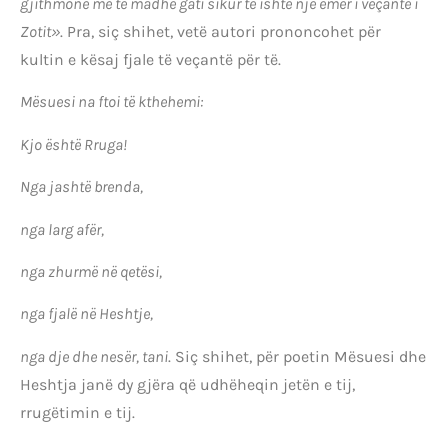
gjithmonë me të madhe gati sikur të ishte një emër i veçantë i
Zotit»
. Pra, siç shihet, vetë autori prononcohet për
kultin e kësaj fjale të veçantë për të.
Mësuesi na ftoi të kthehemi:
Kjo është Rruga!
Nga jashtë brenda,
nga larg afër,
nga zhurmë në qetësi,
nga fjalë në Heshtje,
nga dje dhe nesër, tani
. Siç shihet, për poetin Mësuesi dhe
Heshtja janë dy gjëra që udhëheqin jetën e tij,
rrugëtimin e tij.