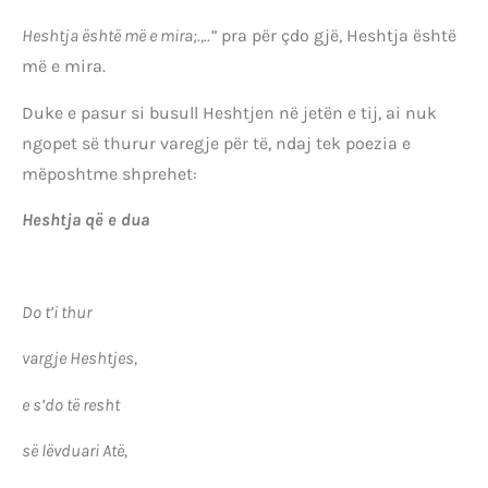
Heshtja është më e mira;.,..”
pra për çdo gjë, Heshtja është
më e mira.
Duke e pasur si busull Heshtjen në jetën e tij, ai nuk
ngopet së thurur varegje për të, ndaj tek poezia e
mëposhtme shprehet:
Heshtja që e dua
Do t’i thur
vargje Heshtjes,
e s’do të resht
së lëvduari Atë,