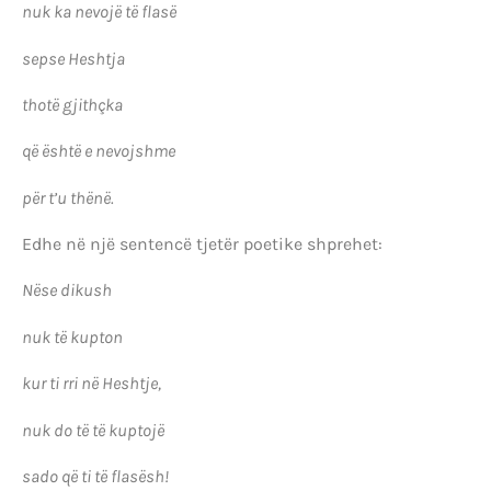
nuk ka nevojë të flasë
sepse Heshtja
thotë gjithçka
që është e nevojshme
për t’u thënë.
Edhe në një sentencë tjetër poetike shprehet:
Nëse dikush
nuk të kupton
kur ti rri në Heshtje,
nuk do të të kuptojë
sado që ti të flasësh!