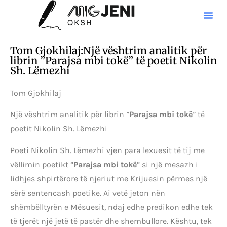
Tom Gjokhilaj:Një vështrim analitik për
librin ”Parajsa mbi tokë” të poetit Nikolin
Sh. Lëmezhi
Tom Gjokhilaj
Një vështrim analitik për librin ”
Parajsa mbi tokë
” të
poetit Nikolin Sh. Lëmezhi
Poeti Nikolin Sh. Lëmezhi vjen para lexuesit të tij me
vëllimin poetikt ”
Parajsa mbi tokë
” si një mesazh i
lidhjes shpirtërore të njeriut me Krijuesin përmes një
sërë sentencash poetike. Ai vetë jeton nën
shëmbëlltyrën e Mësuesit, ndaj edhe predikon edhe tek
të tjerët një jetë të pastër dhe shembullore. Kështu, tek