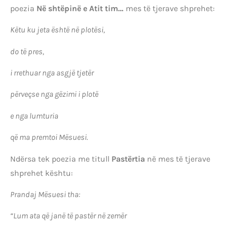
poezia
Në shtëpinë e Atit tim…
mes të tjerave shprehet:
Këtu ku jeta është në plotësi,
do të pres,
i rrethuar nga asgjë tjetër
përveçse nga gëzimi i plotë
e nga lumturia
që ma premtoi Mësuesi.
Ndërsa tek poezia me titull
Pastërtia
në mes të tjerave
shprehet kështu:
Prandaj Mësuesi tha:
“Lum ata që janë të pastër në zemër