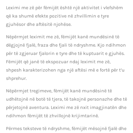
Leximi me zë për fëmijët është një aktivitet i vlefshëm
që ka shumë efekte pozitive në zhvillimin e tyre
gjuhësor dhe aftësitë njohëse.
Nëpërmjet leximit me zë, fëmijët kanë mundësinë të
dëgjojnë fjalë, fraza dhe fjali të ndryshme. Kjo ndihmon
për të zgjeruar fjalorin e tyre dhe të kuptuarit e gjuhës.
Fëmijët që janë të ekspozuar ndaj leximit me zë,
shpesh karakterizohen nga një aftësi më e fortë për t’u
shprehur.
Nëpërmjet tregimeve, fëmijët kanë mundësinë të
udhëtojnë në botë të tjera, të takojnë personazhe dhe të
përjetojnë aventura. Leximi me zë nxit imagjinatën dhe
ndihmon fëmijët të zhvillojnë krijimtarinë.
Përmes teksteve të ndryshme, fëmijët mësojnë fjalë dhe