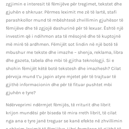
zgjimin e interesit të fëmijëve për tregimet, tekstet dhe
gjuhën e shkruar. Përmes leximit me zë të lartë, stafi
parashkollor mund të mbështesë zhvillimin gjuhësor të
fëmijëve dhe të zgjojë dashurinë për të lexuar. Është një
investim që i ndihmon ata të mësojnë dhe të kuptojnë
më mirë të ardhmen. Fëmijët sot lindin në një botë të
mbushur me tekste dhe imazhe – shenja, reklama, libra
dhe gazeta, tabela dhe mbi të gjitha teknologji. Si e
shohin fëmijët këtë botë tekstesh dhe imazhesh? Cilat
përvoja mund t’u japin atyre mjetet për të trajtuar të
gjithë informacionin dhe për të fituar pushtet mbi
gjuhën e tyre?
Ndërveprimi ndërmjet fëmijës, të rriturit dhe librit
krijon mundësi për biseda të mira rreth librit, të cilat
nga ana e tyre janë treguar se kanë efekte në zhvillimin
e shkrim-leximit të fëmijëve. Libri frymëzon të gjithë të