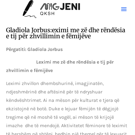
Gladiola Jorbus:eximi me zë dhe rëndësia
e tij për zhvillimin e fëmijëve
Përgatiti: Gladiola Jorbus
Leximi me zë dhe rëndësia e tij për
zhvillimin e fëmijëve
Leximi zhvillon dhembshurinë, imagjinatën,
ndjeshmërinë dhe aftësinë për të ndryshuar
këndvështrimet. Ai na mëson për kulturat e tjera që
ekzistojnë në botë. Duke e lejuar fëmijën të dëgjojë
tregime që në moshë të vogël, ai mëson të krijojë
imazhe dhe të mendojë. Aktivitetet fëminore të leximit
të hershëm në shtëpi, hedhin një themel për të lexuarit