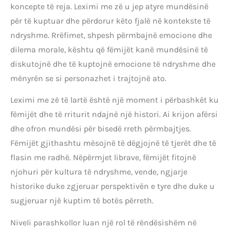
koncepte të reja. Leximi me zë u jep atyre mundësinë
për të kuptuar dhe përdorur këto fjalë në kontekste të
ndryshme. Rrëfimet, shpesh përmbajnë emocione dhe
dilema morale, kështu që fëmijët kanë mundësinë të
diskutojnë dhe të kuptojnë emocione të ndryshme dhe
mënyrën se si personazhet i trajtojnë ato.
Leximi me zë të lartë është një moment i përbashkët ku
fëmijët dhe të rriturit ndajnë një histori. Ai krijon afërsi
dhe ofron mundësi për bisedë rreth përmbajtjes.
Fëmijët gjithashtu mësojnë të dëgjojnë të tjerët dhe të
flasin me radhë. Nëpërmjet librave, fëmijët fitojnë
njohuri për kultura të ndryshme, vende, ngjarje
historike duke zgjeruar perspektivën e tyre dhe duke u
sugjeruar një kuptim të botës përreth.
Niveli parashkollor luan një rol të rëndësishëm në