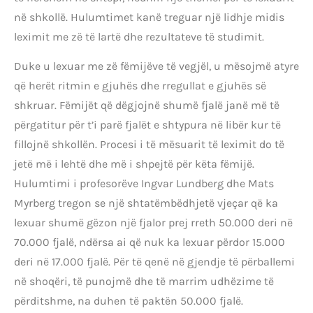
në shkollë. Hulumtimet kanë treguar një lidhje midis
leximit me zë të lartë dhe rezultateve të studimit.
Duke u lexuar me zë fëmijëve të vegjël, u mësojmë atyre
që herët ritmin e gjuhës dhe rregullat e gjuhës së
shkruar. Fëmijët që dëgjojnë shumë fjalë janë më të
përgatitur për t’i parë fjalët e shtypura në libër kur të
fillojnë shkollën. Procesi i të mësuarit të leximit do të
jetë më i lehtë dhe më i shpejtë për këta fëmijë.
Hulumtimi i profesorëve Ingvar Lundberg dhe Mats
Myrberg tregon se një shtatëmbëdhjetë vjeçar që ka
lexuar shumë gëzon një fjalor prej rreth 50.000 deri në
70.000 fjalë, ndërsa ai që nuk ka lexuar përdor 15.000
deri në 17.000 fjalë. Për të qenë në gjendje të përballemi
në shoqëri, të punojmë dhe të marrim udhëzime të
përditshme, na duhen të paktën 50.000 fjalë.