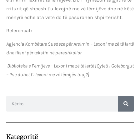
rriturit që shpesh t’u lexojnë me zë fëmijëve dhe në këtë
mënyrë edhe ata vetë do të pasurohen shpirtërisht.
Referencat:
Agjencia Kombëtare Suedeze për Arsimin – Lexoni me zë të lartë
dhe flisni për tekstin në parashkollor
Biblioteka e Fëmijëve – Lexoni me zë të lartë [Qyteti i Goteborgut
– Pse duhet t’i lexoni me zë fëmijës tuaj?]
Kategoritë