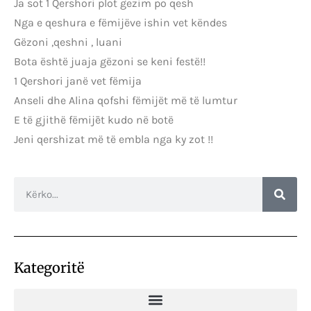
Ja sot 1 Qershori plot gezim po qesh
Nga e qeshura e fëmijëve ishin vet këndes
Gëzoni ,qeshni , luani
Bota është juaja gëzoni se keni festë!!
1 Qershori janë vet fëmija
Anseli dhe Alina qofshi fëmijët më të lumtur
E të gjithë fëmijēt kudo në botë
Jeni qershizat më të embla nga ky zot !!
Kategoritë