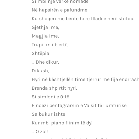
Si mbi një varkë nomade
Në hapsirën e pafundme
Ku shoqëri më bënte herë flladi e herë stuhia.
Gjethja ime,
Magjia ime,
Trupi im i blertë,
Shtëpia!
… Dhe dikur,
Dikush,
Hyri në kështjellën time tjerrur me fije ëndrrash
Brenda shpirtit hyri,
Si simfoni e 9-të
E ndezi pentagramin e Valsit të Lumturisë.
Sa bukur ishte
Kur mbi piano flinim të dy!
… O zot!