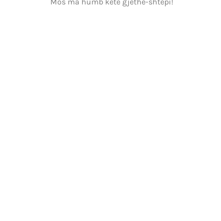
Mos ma humb këtë gjethe-shtëpi!