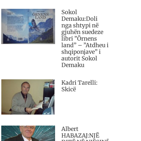
Sokol
Demaku:Doli
nga shtypi në
gjuhën suedeze
libri ”Örnens
land” – ”Atdheu i
shqiponjave” i
autorit Sokol
Demaku
Kadri Tarelli:
Skicë
Albert
HABAZAJ:NJË