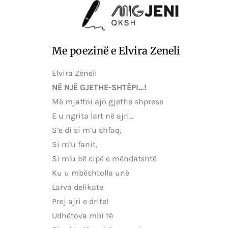
Me poezinë e Elvira Zeneli
Elvira Zeneli
NË NJË GJETHE-SHTËPI…!
Më mjaftoi ajo gjethe shprese
E u ngrita lart në ajri…
S’e di si m’u shfaq,
Si m’u fanit,
Si m’u bë cipë e mëndafshtë
Ku u mbështolla unë
Larva delikate
Prej ajri e drite!
Udhëtova mbi të