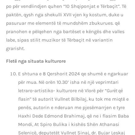
po për vendlindjen quhen “10 Shqiponjat e Tërbaçit”. Të
paktën, qysh nga shekulli XVII vjen ky kostum, duke u
pasuruar me elementë të mundshëm zbukurues. që
pranohen e pëlqehen nga bartëset e këngës dhe valles
labe, sipas stilit muzikor të Tërbaçit në variantin
grarisht.
Fletë nga situata kulturore
E shtuna e 8 Qershorit 2024 qe shumë e ngarkuar
për mua. Në orën 10.30’ isha në një veprimtari
letraro-artistiko- kulturore në Vlorë për “
Gurët që
flasin
” të autorit Vullnet Bilbilaj, ku tok me miqtë e
penës, autorin e nderuan me pjesëmarrjen e tyre
Haxhi Dede Edmond Brahimaj, që ne i flasim Baba
Mondi, At Spiro Bulika i kishës Shën Athanasi
Selenicë, deputetët Vullnet Sinaj, dr. Bujar Leskaj