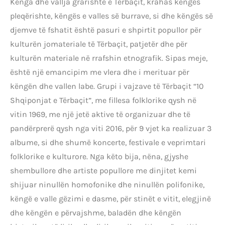
Kënga dhe vallja grarishte e Tërbaçit, krahas këngës
pleqërishte, këngës e valles së burrave, si dhe këngës së
djemve të fshatit është pasuri e shpirtit popullor për
kulturën jomateriale të Tërbaçit, patjetër dhe për
kulturën materiale në rrafshin etnografik. Sipas meje,
është një emancipim me vlera dhe i merituar për
këngën dhe vallen labe. Grupi i vajzave të Tërbaçit “10
Shqiponjat e Tërbaçit”, me fillesa folklorike qysh në
vitin 1969, me një jetë aktive të organizuar dhe të
pandërprerë qysh nga viti 2016, për 9 vjet ka realizuar 3
albume, si dhe shumë koncerte, festivale e veprimtari
folklorike e kulturore. Nga këto bija, nëna, gjyshe
shembullore dhe artiste popullore me dinjitet kemi
shijuar ninullën homofonike dhe ninullën polifonike,
këngë e valle gëzimi e dasme, për stinët e vitit, elegjinë
dhe këngën e përvajshme, baladën dhe këngën