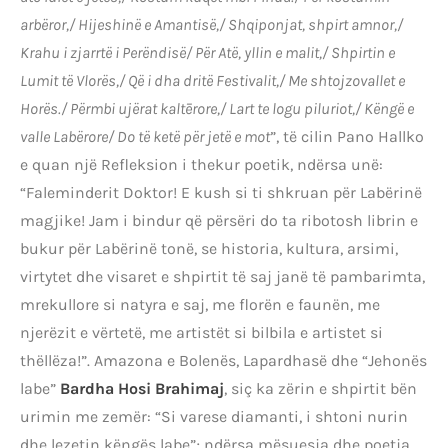
arbëror,/ Hijeshinë e Amantisë,/ Shqiponjat, shpirt amnor,/
Krahu i zjarrtë i Perëndisë/ Për Atë, yllin e malit,/ Shpirtin e
Lumit të Vlorës,/ Që i dha dritë Festivalit,/ Me shtojzovallet e
Horës./ Përmbi ujërat kaltērore,/ Lart te logu piluriot,/ Këngë e
valle Labërore/ Do të ketë për jetë e mot
”, të cilin Pano Hallko
e quan një Refleksion i thekur poetik, ndërsa unë:
“Faleminderit Doktor! E kush si ti shkruan për Labërinë
magjike! Jam i bindur që përsëri do ta ribotosh librin e
bukur për Labërinë tonë, se historia, kultura, arsimi,
virtytet dhe visaret e shpirtit të saj janë të pambarimta,
mrekullore si natyra e saj, me florën e faunën, me
njerëzit e vërtetë, me artistët si bilbila e artistet si
thëllëza!”. Amazona e Bolenës, Lapardhasë dhe “Jehonës
labe”
Bardha Hosi Brahimaj
, siç ka zërin e shpirtit bën
urimin me zemër: “Si varese diamanti, i shtoni nurin
dhe lezetin këngës labe”; ndërsa mësuesja dhe poetja