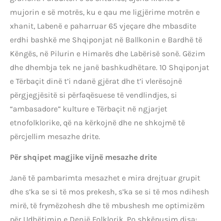
mujorin e së motrës, ku e qau me ligjërime motrën e
xhanit, Labenë e paharruar 65 vjeçare dhe mbasdite
erdhi bashkë me Shqiponjat në Ballkonin e Bardhë të
Këngës, në Pilurin e Himarës dhe Labërisë sonë. Gëzim
dhe dhembja tek ne janë bashkudhëtare. 10 Shqiponjat
e Tërbaçit dinë t’i ndanë gjërat dhe t’i vlerësojnë
përgjegjësitë si përfaqësuese të vendlindjes, si
“ambasadore” kulture e Tërbaçit në ngjarjet
etnofolklorike, që na kërkojnë dhe ne shkojmë të
përcjellim mesazhe drite.
Për shqipet magjike vijnë mesazhe drite
Janë të pambarimta mesazhet e mira drejtuar grupit
dhe s’ka se si të mos prekesh, s’ka se si të mos ndihesh
mirë, të frymëzohesh dhe të mbushesh me optimizëm
për Udhëtimin e Denjë Folklorik. Po shkëpusim disa: