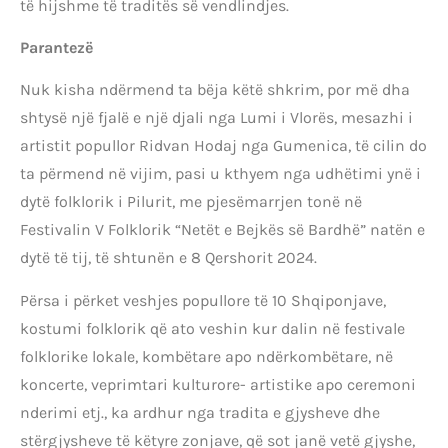
të hijshme të traditës së vendlindjes.
Parantezë
Nuk kisha ndërmend ta bëja këtë shkrim, por më dha
shtysë një fjalë e një djali nga Lumi i Vlorës, mesazhi i
artistit popullor Ridvan Hodaj nga Gumenica, të cilin do
ta përmend në vijim, pasi u kthyem nga udhëtimi ynë i
dytë folklorik i Pilurit, me pjesëmarrjen tonë në
Festivalin V Folklorik “Netët e Bejkës së Bardhë” natën e
dytë të tij, të shtunën e 8 Qershorit 2024.
Përsa i përket veshjes popullore të 10 Shqiponjave,
kostumi folklorik që ato veshin kur dalin në festivale
folklorike lokale, kombëtare apo ndërkombëtare, në
koncerte, veprimtari kulturore- artistike apo ceremoni
nderimi etj., ka ardhur nga tradita e gjysheve dhe
stërgjysheve të këtyre zonjave, që sot janë vetë gjyshe,