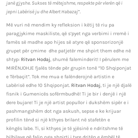
janë gjyshe. Sukses të mëtejshme, respekte për vlerën që i
jepni Labërisë ju dhe Albert Habazaj
”.
Më vuri në mendim ky refleksion i këtij të riu pa
paragjykime maskiliste, që s’pyet nga verbimi i rremë i
famës së madhe apo hijes së atyre që sponsorizonjë
grupet për çmime dhe patjetër me shpirt them edhe në
shtyp:
Ritvan Hodaj
, shumë faleminderit! I përulem me
MIRËNJOHJE fjalës tënde për grupin tonë “10 Shqiponjat
e Tërbaçit”. Tok me mua e falënderojnë artistin e
Labërisë edhe 10 Shqiponjat.
Ritvan Hodaj
, ti je një djalë
fisnik i Gumenicës sofërmbudhë! Ti je bir i denjë i një
dere bujare! Ti je një artist popullor i dukshëm sipër e i
pashmangshëm dot nga askush, sepse e ke krijuar
profilin tënd si një kthyes brilant në stafetën e
këngës labe. Ti, si kthyes je të yjësinë e ndritshme të
bilbilave që falin nga shpirti i tyre dritën e ëmbël të