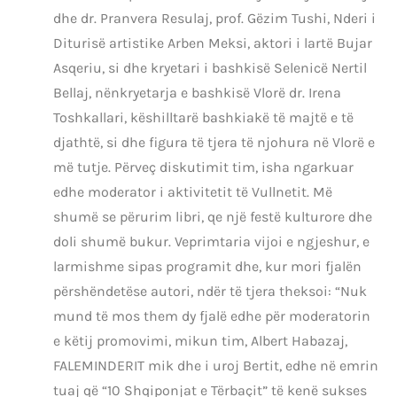
dhe dr. Pranvera Resulaj, prof. Gëzim Tushi, Nderi i
Diturisë artistike Arben Meksi, aktori i lartë Bujar
Asqeriu, si dhe kryetari i bashkisë Selenicë Nertil
Bellaj, nënkryetarja e bashkisë Vlorë dr. Irena
Toshkallari, këshilltarë bashkiakë të majtë e të
djathtë, si dhe figura të tjera të njohura në Vlorë e
më tutje. Përveç diskutimit tim, isha ngarkuar
edhe moderator i aktivitetit të Vullnetit. Më
shumë se përurim libri, qe një festë kulturore dhe
doli shumë bukur. Veprimtaria vijoi e ngjeshur, e
larmishme sipas programit dhe, kur mori fjalën
përshëndetëse autori, ndër të tjera theksoi: “Nuk
mund të mos them dy fjalë edhe për moderatorin
e këtij promovimi, mikun tim, Albert Habazaj,
FALEMINDERIT mik dhe i uroj Bertit, edhe në emrin
tuaj që “10 Shqiponjat e Tërbaçit” të kenë sukses