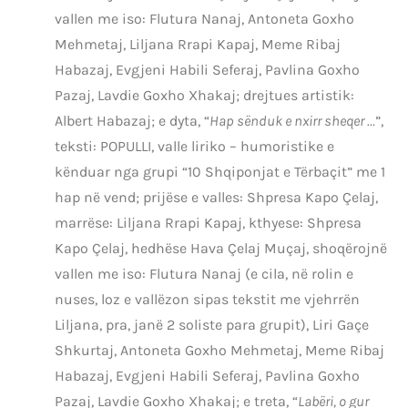
vallen me iso: Flutura Nanaj, Antoneta Goxho
Mehmetaj, Liljana Rrapi Kapaj, Meme Ribaj
Habazaj, Evgjeni Habili Seferaj, Pavlina Goxho
Pazaj, Lavdie Goxho Xhakaj; drejtues artistik:
Albert Habazaj; e dyta, “
Hap sënduk e nxirr sheqer …
”,
teksti: POPULLI, valle liriko – humoristike e
kënduar nga grupi “10 Shqiponjat e Tërbaçit” me 1
hap në vend; prijëse e valles: Shpresa Kapo Çelaj,
marrëse: Liljana Rrapi Kapaj, kthyese: Shpresa
Kapo Çelaj, hedhëse Hava Çelaj Muçaj, shoqërojnë
vallen me iso: Flutura Nanaj (e cila, në rolin e
nuses, loz e vallëzon sipas tekstit me vjehrrën
Liljana, pra, janë 2 soliste para grupit), Liri Gaçe
Shkurtaj, Antoneta Goxho Mehmetaj, Meme Ribaj
Habazaj, Evgjeni Habili Seferaj, Pavlina Goxho
Pazaj, Lavdie Goxho Xhakaj; e treta, “
Labëri, o gur