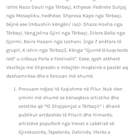
ishte Nazo Dauti nga Tërbaçi, kthyese: Fedirete Sulçaj
nga Mesapliku, hedhëse: Shpresa Kapo nga Tërbaçi,
bëjnë eee (mbushin këngën/ iso): Shaze Hoxha nga
Tërbaçi, Vangjelina Gjini nga Tërbaçi, Dilore Balla nga
Gjormi, Baire Hasani nga Lezhani. [nga 7 anëtare të
grupit, 4 ishin nga Tërbaçi]. Kënga “
Gjurmë të kuqe borës
latë
” u cilësua Perla e Festivalit”. Eeee, qysh atëherë
Vasilloja me Shpresën e mbajtën miqësinë e pastër aq
dashamirëse dhe e forcuan më shumë.
Provuam ndjesi të fuqishme në Pilur. Nuk vlen
çmimi më shumë se kënaqësia artistike dhe
estetike që “10 Shqiponjat e Tërbaçit” i dhanë
publikut artdashës të Pilurit dhe Himarës,
artistëve popullorë nga trevat e Labërisë së
Gjirokastrës, Tepelenës, Delvinës, Vlorës e