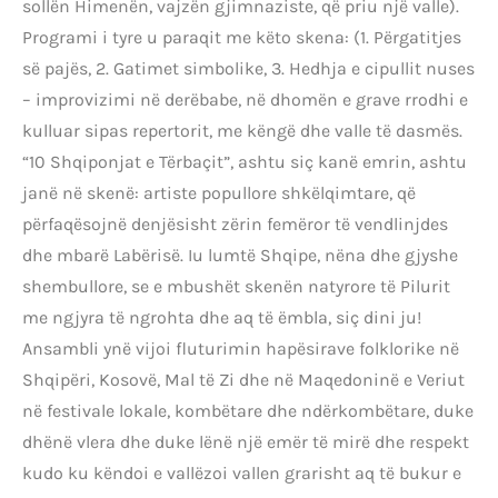
sollën Himenën, vajzën gjimnaziste, që priu një valle).
Programi i tyre u paraqit me këto skena: (1. Përgatitjes
së pajës, 2. Gatimet simbolike, 3. Hedhja e cipullit nuses
– improvizimi në derëbabe, në dhomën e grave rrodhi e
kulluar sipas repertorit, me këngë dhe valle të dasmës.
“10 Shqiponjat e Tërbaçit”, ashtu siç kanë emrin, ashtu
janë në skenë: artiste popullore shkëlqimtare, që
përfaqësojnë denjësisht zërin femëror të vendlinjdes
dhe mbarë Labërisë. Iu lumtë Shqipe, nëna dhe gjyshe
shembullore, se e mbushët skenën natyrore të Pilurit
me ngjyra të ngrohta dhe aq të ëmbla, siç dini ju!
Ansambli ynë vijoi fluturimin hapësirave folklorike në
Shqipëri, Kosovë, Mal të Zi dhe në Maqedoninë e Veriut
në festivale lokale, kombëtare dhe ndërkombëtare, duke
dhënë vlera dhe duke lënë një emër të mirë dhe respekt
kudo ku këndoi e vallëzoi vallen grarisht aq të bukur e