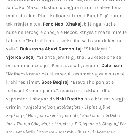
Jon”… Po, Maks i dashur, u dëgjua ritmi i maleve tona
mbi detin Jon. Dhe i kulluar si Lumi i Bardhë që buron
tek rrënjët e tua.
Peno Nebi Xhakaj
, bijë nga Kuçi e
nuse në Tërbaç, e shoqja e Nebos, kthyesit më të mirë të
Labërisë: “Motrat tona si sorkadhe sa bukur duken në
valle”;
Bukuroshe Abazi Ramohitaj
: “Shkëlqeni!”;
Vjollca Gaçaj
: “Si drita jeni të gjitha . Suksese dhe sa
me shumë medalje”! Poeti, avokati, aviatori
Delo Isufi
:
“Ndihem krenar për të mrekullueshmet vajza e nuse të
krahines sime”;
Sose Beqiraj
: “Bravo shqiponjat e
Tërbaçit! Krenari për ne”, ndërsa intelektuali dhe
veprimtari i shquar
dr.
Neki Dredha
na e bën me vargje
urimin: “
Dhjetê shqiponjat tërbaçiote,/ Si pinë ujë në
Pajikonjë,/ Ndriçuan skenën piluriote,/ Ballkonin mbi Detin
Jon./ Thuaja Çikë, Majë e Lëpjetës,/ Ti Gjivjash e ti Stogua,/ Për
ato lulet e jetēs,/ Kostum kuqet mbi Pihua./ Për kostumin