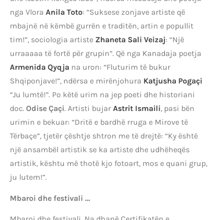
nga Vlora
Anila Toto
: “Suksese zonjave artiste që
mbajnë në këmbë gurrën e traditën, artin e popullit
tim!”, sociologia artiste
Zhaneta Sali Veizaj
: “Një
urraaaaa të fortë për grupin”. Që nga Kanadaja poetja
Armenida Qyqja
na uron: “Fluturim të bukur
Shqiponjave!”, ndërsa e mirënjohura
Katjusha Pogaçi
“Ju lumtë!”. Po këtë urim na jep poeti dhe historiani
doc.
Odise Çaçi
. Artisti bujar
Astrit Ismaili
, pasi bën
urimin e bekuar: “Dritë e bardhë rruga e Mirove të
Tërbaçe”, tjetër çështje shtron me të drejtë: “Ky është
një ansambël artistik se ka artiste dhe udhëheqës
artistik, kështu më thotë kjo fotoart, mos e quani grup,
ju lutem!”.
Mbaroi dhe festivali …
Mbaroi dhe festivali. Na dhanë Çertifikatën e