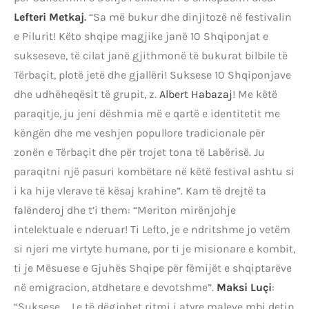
Lefteri Metkaj
.
“Sa më bukur dhe dinjitozë në festivalin
e Pilurit! Këto shqipe magjike janë 10 Shqiponjat e
sukseseve, të cilat janë gjithmonë të bukurat bilbile të
Tërbaçit, plotë jetë dhe gjallëri! Suksese 10 Shqiponjave
dhe udhëheqësit të grupit, z.
Albert Habazaj
! Me këtë
paraqitje, ju jeni dëshmia më e qartë e identitetit me
këngën dhe me veshjen popullore tradicionale për
zonën e Tërbaçit dhe për trojet tona të Labërisë. Ju
paraqitni një pasuri kombëtare në këtë festival ashtu si
i ka hije vlerave të kësaj krahine”. Kam të drejtë ta
falënderoj dhe t’i them: “Meriton mirënjohje
intelektuale e nderuar! Ti Lefto, je e ndritshme jo vetëm
si njeri me virtyte humane, por ti je misionare e kombit,
ti je Mësuese e Gjuhës Shqipe për fëmijët e shqiptarëve
në emigracion, atdhetare e devotshme”.
Maksi Luçi
:
“Suksese … Le të dëgjohet ritmi i atyre maleve mbi detin