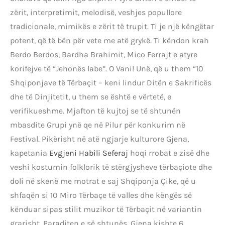
zërit, interpretimit, melodisë, veshjes popullore
tradicionale, mimikës e zërit të trupit. Ti je një këngëtar
potent, që të bën për vete me atë grykë. Ti këndon krah
Berdo Berdos, Bardha Brahimit, Mico Ferrajt e atyre
korifejve të “Jehonës labe”. O Vani! Unë, që u them “10
Shqiponjave të Tërbaçit – keni lindur Ditën e Sakrificës
dhe të Dinjitetit, u them se është e vërtetë, e
verifikueshme. Mjafton të kujtoj se të shtunën
mbasdite Grupi ynë qe në Pilur për konkurim në
Festival. Pikërisht në atë ngjarje kulturore Gjena,
kapetania
Evgjeni Habili Seferaj
hoqi rrobat e zisë dhe
veshi kostumin folklorik të stërgjysheve tërbaçiote dhe
doli në skenë me motrat e saj Shqiponja Çike, që u
shfaqën si 10 Miro Tërbaçe të valles dhe këngës së
kënduar sipas stilit muzikor të Tërbaçit në variantin
grarisht. Paraditen e së shtunës, Gjena kishte 6