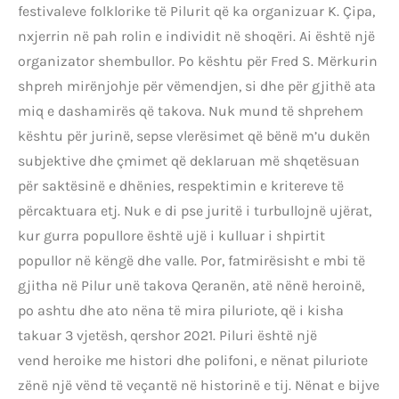
festivaleve folklorike të Pilurit që ka organizuar K. Çipa,
nxjerrin në pah rolin e individit në shoqëri. Ai është një
organizator shembullor. Po kështu për Fred S. Mërkurin
shpreh mirënjohje për vëmendjen, si dhe për gjithë ata
miq e dashamirës që takova. Nuk mund të shprehem
kështu për jurinë, sepse vlerësimet që bënë m’u dukën
subjektive dhe çmimet që deklaruan më shqetësuan
për saktësinë e dhënies, respektimin e kritereve të
përcaktuara etj. Nuk e di pse juritë i turbullojnë ujërat,
kur gurra popullore është ujë i kulluar i shpirtit
popullor në këngë dhe valle. Por, fatmirësisht e mbi të
gjitha në Pilur unë takova Qeranën, atë nënë heroinë,
po ashtu dhe ato nëna të mira piluriote, që i kisha
takuar 3 vjetësh, qershor 2021. Piluri është një
vend heroike me histori dhe polifoni, e nënat piluriote
zënë një vënd të veçantë në historinë e tij. Nënat e bijve