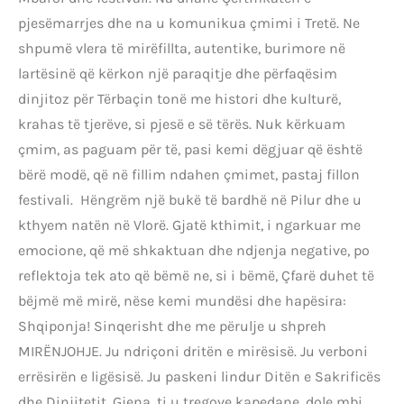
pjesëmarrjes dhe na u komunikua çmimi i Tretë. Ne
shpumë vlera të mirëfillta, autentike, burimore në
lartësinë që kërkon një paraqitje dhe përfaqësim
dinjitoz për Tërbaçin tonë me histori dhe kulturë,
krahas të tjerëve, si pjesë e së tërës. Nuk kërkuam
çmim, as paguam për të, pasi kemi dëgjuar që është
bërë modë, që në fillim ndahen çmimet, pastaj fillon
festivali. Hëngrëm një bukë të bardhë në Pilur dhe u
kthyem natën në Vlorë. Gjatë kthimit, i ngarkuar me
emocione, që më shkaktuan dhe ndjenja negative, po
reflektoja tek ato që bëmë ne, si i bëmë, Çfarë duhet të
bëjmë më mirë, nëse kemi mundësi dhe hapësira:
Shqiponja! Sinqerisht dhe me përulje u shpreh
MIRËNJOHJE. Ju ndriçoni dritën e mirësisë. Ju verboni
errësirën e ligësisë. Ju paskeni lindur Ditën e Sakrificës
dhe Dinjitetit. Gjena, ti u tregove kapedane, dole mbi