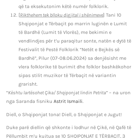
që ta eksekutonim këtë numër folklorik.
[
Rikthehem tek blloku digjital i shënimeve
] Tani 10
Shqiponjat e Tërbaçit po marrin luginën e Lumit
të Bardhë (Lumit të Vlorës), me bekimin e
vendlindjes për t’u paraqitur sonte, natën e dytë të
Festivalit të Pestë Folklorik “Netët e Bejkës së
Bardhë”, Pilur (07-08.06.2024) sa denjësisht me
vlera folklorike të burimit dhe folklor bashkëkohor
sipas stilit muzikor të Tërbaçit në variantin
grarisht.
“
Kështu lartësohet Çika/ Shqiponjat lindin Petrita
” – na uron
nga Saranda fisniku
Astrit Ismaili
.
Diell, o Shqiponjat tona! Diell, o Shqiponjat e Jugut!
Duke parë diellin që shkonte i lodhur në Çikë, në Qafë të
Pëllumbit m’u kujtua se 10 SHQIPONJAT E TËRBAÇIT, 3