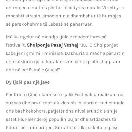
dhimbjen e motrës për hir të detyrës morale. Virtyti yt e
mposhti stresin, emocionin e dhembshur të humbjes
së parakohshme të Labesë së paharruar.
Më ka ngelur në mendja fjale e moderatores së
festivalit,
Shqiponja Pazaj Veshaj
“Ju, 10 Shqiponjat
Labe jeni çmimi i mirësisë. Dashuria a madhe për artin
dhe folklorin që ju karakterizon është plebi shqiptare
dhe në lartësinë e Çikës!”
Dy fjalë pas një jave
Për Kristo Çipën kam këto fjalë: Festivali u realizua me
sukses dhe pruri mozaik vlerash folklorike tradicionale
dhe bashkëkohore, patjetër dhe nivel artistik e shije
estetike. Falënderoj popullin bujar dhe artdashës të
Pilurit për mirëpritjen. Situata të tilla, si këto të pesë