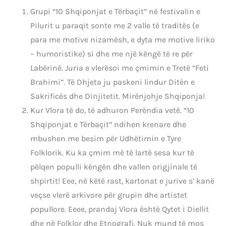
Grupi “10 Shqiponjat e Tërbaçit” në festivalin e
Pilurit u paraqit sonte me 2 valle të traditës (e
para me motive nizamësh, e dyta me motive liriko
– humoristike) si dhe me një këngë të re për
Labërinë. Juria e vlerësoi me çmimin e Tretë “Feti
Brahimi”. Të Dhjeta ju paskeni lindur Ditën e
Sakrificës dhe Dinjitetit. Mirënjohje Shqiponja!
Kur Vlora të do, të adhuron Perëndia vetë. “10
Shqiponjat e Tërbaçit” ndihen krenare dhe
mbushen me besim për Udhëtimin e Tyre
Folklorik. Ku ka çmim më të lartë sesa kur të
pëlqen populli këngën dhe vallen origjinale të
shpirtit! Eee, në këtë rast, kartonat e jurive s’ kanë
veçse vlerë arkivore për grupin dhe artistet
popullore. Eeee, prandaj Vlora është Qytet i Diellit
dhe në Folklor dhe Etnografi. Nuk mund të mos