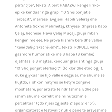
për Shqipe
”, teksti: Albert HABAZAJ, këngë liriko-
epike kënduar nga grupi “10 Shqiponjat e
Tërbaçit”, marrëse: Evgjeni Habili Seferaj dhe
Antoneta Goxho Mehmetaj, kthyese: Shpresa Kapo
Çelaj, hedhëse: Hava Çelaj Muçaj, grupi mban
këngën me eee. Në prova kishim bërë dhe vallen
“
Kanë dalë plakat në lëmë
”… teksti: POPULLI, valle
gazmore humoristike me 3 hapa (3 këmbë)
djathtas e 3 majtas, kënduar grarisht nga grupi
“10 Shqiponjat eTërbaçit” (folklor dhe etnologji),
duke gjykuar se kjo valle e dëgjuar, më shumë se
kujtdo, i shkon natyrës së këtyre zonjave
moshatare, por artiste të ndritshme. Edhe pse
ishim shumë korrekt me minutazhin e
përcaktuar (çdo njësi zgjaste 2’ apo 2’ e 15’’),
organizatorët e festivalit nuk e panë të arsyeshme