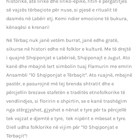
historike, atë lirike dhe liriko-epike, ritin e përgatitjes
së vajzës tërbaçiote për nuse, si pjesë e ritualit të
dasmës në Labëri etj. Kemi ndier emocione të bukura,
kënaqësi e krenari!
Në Tërbaç nuk janë vetëm burrat, janë edhe gratë,
sikurse në histori edhe në folklor e kulturë. Me të drejtë
i quajnë Shqiponjat e Labërisë, Shqiponajt e Jugut. Ato
kanë dhe mbajnë lart simbolin tuaj Flamurin me emrin
Ansambli “10 Shqiponjat e Tërbaçit”. Ato ruajnë, mbajnë
pastër, e pasurojnë më tej brenda shtratit dhe e
përcjellin brezave stafetën e traditës etnofolkorike të
vendlindjes, si floririn e shpirtin, se e kanë trashëgim
nga stërgjyshet, gjyshet e nënat e tyre për ta përcjellë
tek vajzat e djemtë e tyre, tek nipërit e mbesat e tyre.
Diell udha folklorike në vijim për “10 Shqiponjat e
Tërbaçit”!