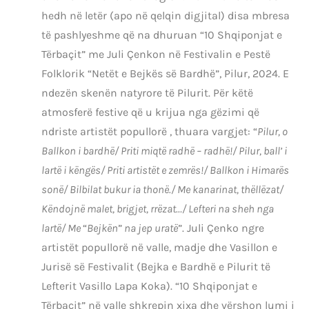
hedh në letër (apo në qelqin digjital) disa mbresa
të pashlyeshme që na dhuruan “10 Shqiponjat e
Tërbaçit” me Juli Çenkon në Festivalin e Pestë
Folklorik “Netët e Bejkës së Bardhë”, Pilur, 2024. E
ndezën skenën natyrore të Pilurit. Për këtë
atmosferë festive që u krijua nga gëzimi që
ndriste artistët popullorë , thuara vargjet: “
Pilur, o
Ballkon i bardhë/ Priti miqtë radhë – radhë!/ Pilur, ball’ i
lartë i këngës/ Priti artistët e zemrës!/ Ballkon i Himarës
sonë/ Bilbilat bukur ia thonë./ Me kanarinat, thëllëzat/
Këndojnë malet, brigjet, rrëzat…/ Lefteri na sheh nga
lartë/ Me
“
Bejkën
”
na jep uratë
”. Juli Çenko ngre
artistët popullorë në valle, madje dhe Vasillon e
Jurisë së Festivalit (Bejka e Bardhë e Pilurit të
Lefterit Vasillo Lapa Koka). “10 Shqiponjat e
Tërbaçit” në valle shkrepin xixa dhe vërshon lumi i