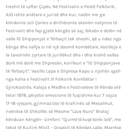
treshit të Lefter Çipës. Në Festivalin e Pestë Folklorik,
AJO ishte anëtare e jurisë dhe kur, natën me yje
këndonte Juli Çenko e drithëronte skenën natyrore të
Festivalit dhe fap gjatë këngës së saj, feksën e dolën në
valle 10 Shqiponjat e Tërbaçit tek sheshi, që u ndez nga
kënga dhe vallja si në një dasmë kombëtare, Vasilloja e
la tavolinën zyrtare të jurillëkut dhe i dha krahë valles
dorë më dorë me Shpresën, korifeun e “10 Shqiponjave
të Tërbaçit”. Vasillo Lapa e Shpresa Kapo u njohën qysh
nga koha e Festivalit III Folkorik Kombëtar i
Gjirokastrës. Kalaja e Madhe e Festivaleve të Rënda atë
tetor 1978, përjetoi emocione të fuqishme kur 7 vajza
17-18 vjeçare, gjimnaziste të krahinës së Mesalikut,
nxënëse të Shkollës së Mesme “Laze Nuro” Brataj
kënduan këngën- simfoni “
Gjurmë të kuqe borës latë
”, me
tekst të Kujtim Micit – Dragoit të Kënëgs Labe. Marrëse