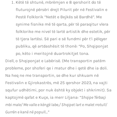
Këtë të shtunë, mbrëmjen e 8 qershorit do të
fluturojnë përsëri drejt Pilurit për në Festivalin e
Pestë Folklorik “Netët e Bejkës së Bardhë”. Me
synime fisnike më të qarta, për të paraqitur vlera
folklorike me nivel të lartë artistik dhe estetik, për
të tjera lartësi. Së pari e së fundmi për t’i pëlqyer
publiku, që artdashësit të thonë: “Po, Shqiponjat
po, këto i meritojnë duartrokitjet tona.
Diell, o Shqiponjat e Labërisë. (Me transportin patëm
probleme, por shoferi qe i matur dhe i qetë dhe ia doli.
Na heq ne me transportin, se dhe kur shkuam në
Festivalin e Gjirokastrës, më 25 qershor 2023, na vajti
squfur udhëtimi, por nuk është ky objekt i shkrimit). Sa
kaptojmë qafat e Kuçe, ia merr Liljana: “
Shqipe Tërbaçi
mbi male/ Me valle e këngë labe,/ Shqipet lart e malet rrotull/
Gurrën e kanë në popull
…”