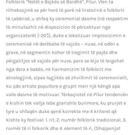
Folklorik “Netët e Bejkës së Bardhë”, Pilur. Vlen ta
ritheksojmë se për herë të parë në historinë e folklorit
të Labërisë, u shfaq ky ceremonial dasme (në respektim
të minutazhit në dispozicion të përcaktuar nga
organizatorët [-20′]), duke e lokalizuar improvizimin e
ceremonisë në derëbabe të vajzës – nuse, në odën e
grave, në segmentin kohor të tregimit të pajës dhe
përgatitjes së vajzës për nuse, para se bija të largohet
nga dera e babës, në harmonizim të folklorit me
etnologjinë, sipas logjikës së zhvillimit të ceremonialit,
ku çdo artiste popullore e grupit merr një këngë apo
valle dasme të motivuar. Tërbaçiotet në Pilur tendencën
e kishin tek vallja labe grarishte burimore, ku prurjet e
tyre u shfaqën duke qenë korrekte me 4 kriteret që
kishte ky festival: 1. rit, 2. numër folklorik tradicional, 3.
numër të ri folkorik dhe 4. element të ri, (Shqiponjat