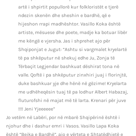
artë i shpirtit popullorë kur folkloristët e tjerë
ndezin skenën dhe sheshin e bardhë, që e
hijeshon rrapi madhështor. Vasillo Koka është
artiste, mësuese dhe poete, madje ka botuar libër
me këngë e vjersha. Jas i shprehet ajo për
Shqiponjat e Jugut: “Ashtu si vargmalet kryelartë
të pa shkëputur në shekuj edhe Ju, Zonja të
Tërbaçit Legjendar bashkuat dëshirat tona në
valle. Qoftë i pa shkëputur zinxhiri juaj i florinjtë,
duke bashkuar yje dhe hënë në gëzime! Kryelarta
me udhëheqësin tuaj të pa lodhur Albert Habazaj,
fluturofshi në majat më të larta. Krenari për juve
!!!! Jeni Yjeeeeee”
Jo vetëm në Labëri, por në mbarë Shqipërinë është i
njohur dhe i dashur emri i Vasos. Vasillo Lapa Koka
është “Bejka e Bardhë”, ajo e vërteta e Shtatëdhjetë e