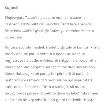
Kujtesë
Shqiponjat e Tërbaçit u paraqitën me ritual dasme në
Festivalin e Dytë Folklorik Pilur 2021. Është hera e parë në
historinë e Labërisë që në një festival prezantohet Dasma e
vajzës labe.
Kujtesa sociale, mediet, rrjetet digjitale të komunikimit
masiv dhe, së pari, e vërteta e ndodhur, kanë të
regjistruar në audio e video, në shtypin e shkruar dhe
online se “Shqiponjat e Tërbaçit” me drejtues artistik
Albert Habazaj kanë paraqitur për herë të parë në
historinë e dasmave ceremoniale në një veprimtari
kulturore – folklorike “Ritin e stolisjes së nuses
tërbaçiote si pjesë e ritualit të dasmës labe” mbrëmjen
e së dielës së 6 qershorit 2021 gjatë Festivalit të Dytë