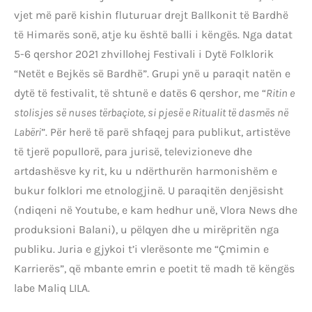
vjet më parë kishin fluturuar drejt Ballkonit të Bardhë
të Himarës sonë, atje ku është balli i këngës. Nga datat
5-6 qershor 2021 zhvillohej Festivali i Dytë Folklorik
“Netët e Bejkës së Bardhë”. Grupi ynë u paraqit natën e
dytë të festivalit, të shtunë e datës 6 qershor, me “
Ritin e
stolisjes së nuses tërbaçiote, si pjesë e Ritualit të dasmës në
Labëri
”. Për herë të parë shfaqej para publikut, artistëve
të tjerë popullorë, para jurisë, televizioneve dhe
artdashësve ky rit, ku u ndërthurën harmonishëm e
bukur folklori me etnologjinë. U paraqitën denjësisht
(ndiqeni në Youtube, e kam hedhur unë, Vlora News dhe
produksioni Balani), u pëlqyen dhe u mirëpritën nga
publiku. Juria e gjykoi t’i vlerësonte me “Çmimin e
Karrierës”, që mbante emrin e poetit të madh të këngës
labe Maliq LILA.