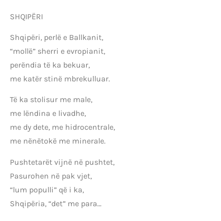
SHQIPËRI
Shqipëri, perlë e Ballkanit,
“mollë” sherri e evropianit,
perëndia të ka bekuar,
me katër stinë mbrekulluar.
Të ka stolisur me male,
me lëndina e livadhe,
me dy dete, me hidrocentrale,
me nënëtokë me minerale.
Pushtetarët vijnë në pushtet,
Pasurohen në pak vjet,
“lum populli” që i ka,
Shqipëria, “det” me para…