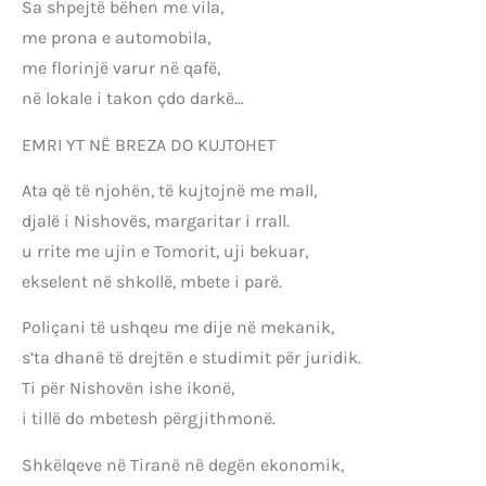
Sa shpejtë bëhen me vila,
me prona e automobila,
me florinjë varur në qafë,
në lokale i takon çdo darkë…
EMRI YT NË BREZA DO KUJTOHET
Ata që të njohën, të kujtojnë me mall,
djalë i Nishovës, margaritar i rrall.
u rrite me ujin e Tomorit, uji bekuar,
ekselent në shkollë, mbete i parë.
Poliçani të ushqeu me dije në mekanik,
s’ta dhanë të drejtën e studimit për juridik.
Ti për Nishovën ishe ikonë,
i tillë do mbetesh përgjithmonë.
Shkëlqeve në Tiranë në degën ekonomik,