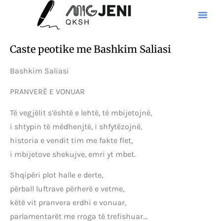
Caste peotike me Bashkim Saliasi
Bashkim Saliasi
PRANVERË E VONUAR
Të vegjëlit s’është e lehtë, të mbijetojnë,
i shtypin të mëdhenjtë, i shfytëzojnë,
historia e vendit tim me fakte flet,
i mbijetove shekujve, emri yt mbet.
Shqipëri plot halle e derte,
përball luftrave përherë e vetme,
këtë vit pranvera erdhi e vonuar,
parlamentarët me rroga të trefishuar…