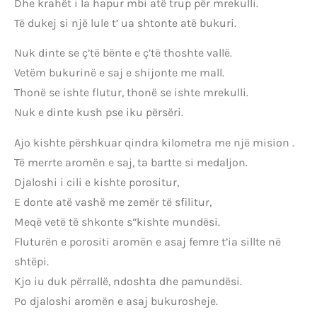
Dhe krahët i la hapur mbi atë trup për mrekulli.
Të dukej si një lule t’ ua shtonte atë bukuri.
Nuk dinte se ç’të bënte e ç’të thoshte vallë.
Vetëm bukurinë e saj e shijonte me mall.
Thonë se ishte flutur, thonë se ishte mrekulli.
Nuk e dinte kush pse iku përsëri.
Ajo kishte përshkuar qindra kilometra me një mision .
Të merrte aromën e saj, ta bartte si medaljon.
Djaloshi i cili e kishte porositur,
E donte atë vashë me zemër të sfilitur,
Meqë vetë të shkonte s”kishte mundësi.
Fluturën e porositi aromën e asaj femre t’ia sillte në
shtëpi.
Kjo iu duk përrallë, ndoshta dhe pamundësi.
Po djaloshi aromën e asaj bukurosheje.