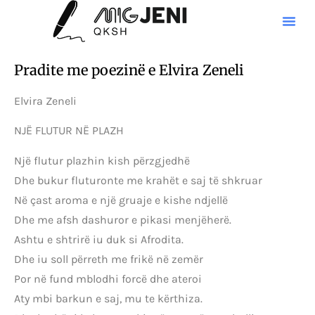
Pradite me poezinë e Elvira Zeneli
Elvira Zeneli
NJË FLUTUR NË PLAZH
Një flutur plazhin kish përzgjedhë
Dhe bukur fluturonte me krahët e saj të shkruar
Në çast aroma e një gruaje e kishe ndjellë
Dhe me afsh dashuror e pikasi menjëherë.
Ashtu e shtrirë iu duk si Afrodita.
Dhe iu soll përreth me frikë në zemër
Por në fund mblodhi forcë dhe ateroi
Aty mbi barkun e saj, mu te kërthiza.