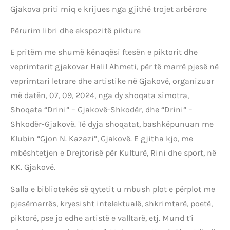
Gjakova priti miq e krijues nga gjithë trojet arbërore
Përurim libri dhe ekspozitë pikture
E pritëm me shumë kënaqësi ftesën e piktorit dhe
veprimtarit gjakovar Halil Ahmeti, për të marrë pjesë në
veprimtari letrare dhe artistike në Gjakovë, organizuar
më datën, 07, 09, 2024, nga dy shoqata simotra,
Shoqata “Drini” – Gjakovë-Shkodër, dhe “Drini” –
Shkodër-Gjakovë. Të dyja shoqatat, bashkëpunuan me
Klubin “Gjon N. Kazazi”, Gjakovë. E gjitha kjo, me
mbështetjen e Drejtorisë për Kulturë, Rini dhe sport, në
KK. Gjakovë.
Salla e bibliotekës së qytetit u mbush plot e përplot me
pjesëmarrës, kryesisht intelektualë, shkrimtarë, poetë,
piktorë, pse jo edhe artistë e valltarë, etj. Mund t’i