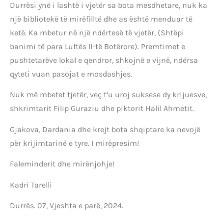
Durrësi ynë i lashtë i vjetër sa bota mesdhetare, nuk ka
një bibliotekë të mirëfilltë dhe as është menduar të
ketë. Ka mbetur në një ndërtesë të vjetër, (Shtëpi
banimi të para Luftës II-të Botërore). Premtimet e
pushtetarëve lokal e qendror, shkojnë e vijnë, ndërsa
qyteti vuan pasojat e mosdashjes.
Nuk më mbetet tjetër, veç t’u uroj suksese dy krijuesve,
shkrimtarit Filip Guraziu dhe piktorit Halil Ahmetit.
Gjakova, Dardania dhe krejt bota shqiptare ka nevojë
për krijimtarinë e tyre. I mirëpresim!
Faleminderit dhe mirënjohje!
Kadri Tarelli
Durrës. 07, Vjeshta e parë, 2024.