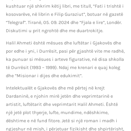
kushtuar një shkrim këtij libri, me titull, “Fati i trishtë i
kosovarëve, në librin e Filip Guraziut”, botuar në gazetë
“Telegraf”. Tiranë, 05. 09. 2024 dhe “Fjala e lire”, Londër.
Diskutimi u prit ngrohtë dhe me duartrokitje.
Halil Ahmeti është mësues dhe luftëtar i Gjakovës dhe
por edhe i yni, i Durrësit, pasi për gjashtë vite me radhë,
ka punuar si mësues i arteve figurative, në disa shkolla
të Durrësit (1993 – 1999). Ndaj me krenari e quaj koleg
dhe “Misionar i dijes dhe edukimit”.
Intelektualët e Gjakovës dhe më përtej në krejt
Dardaninë, e njohin mirë jetën dhe veprimtarinë e
artistit, luftëtarit dhe veprimtarit Halil Ahmeti. Është
një jetë plot thyerje, lufte, mundime, ndëshkime,
dështime e në fund fitore. Jetë si një roman i madh i
ngjeshur në mish, i përjetuar fizikisht dhe shpirtërisht,