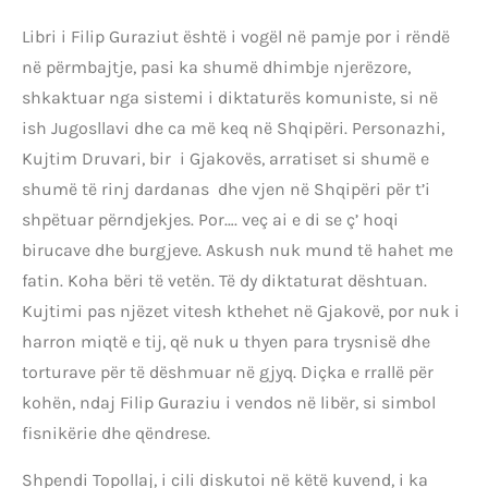
Libri i Filip Guraziut është i vogël në pamje por i rëndë
në përmbajtje, pasi ka shumë dhimbje njerëzore,
shkaktuar nga sistemi i diktaturës komuniste, si në
ish Jugosllavi dhe ca më keq në Shqipëri. Personazhi,
Kujtim Druvari, bir i Gjakovës, arratiset si shumë e
shumë të rinj dardanas dhe vjen në Shqipëri për t’i
shpëtuar përndjekjes. Por…. veç ai e di se ç’ hoqi
birucave dhe burgjeve. Askush nuk mund të hahet me
fatin. Koha bëri të vetën. Të dy diktaturat dështuan.
Kujtimi pas njëzet vitesh kthehet në Gjakovë, por nuk i
harron miqtë e tij, që nuk u thyen para trysnisë dhe
torturave për të dëshmuar në gjyq. Diçka e rrallë për
kohën, ndaj Filip Guraziu i vendos në libër, si simbol
fisnikërie dhe qëndrese.
Shpendi Topollaj, i cili diskutoi në këtë kuvend, i ka