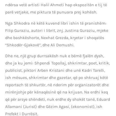
ndërsa vetë artisti Halil Ahmeti hap ekspozitën e tij të
parë vetjake, me piktura të punuara prej kohësh.
Nga Shkodra në këtë kuvend libri ishin të pranishëm:
Filip Guraziu, autori i librit, znj. Justina Guraziu, mjeke
dhe bashkëshorte, Nexhat Grezda, kryetar i shoqatës
“Shkodër-Gjakovë”, dhe Ali Demushi.
Dhe ne, një grup durrsakësh nuk e bëmë fjalën dysh,
dhe ja ku jemi: Shpendi Topollaj, shkrimtar, poet, kritik,
publicist, piktori Arben Kristani dhe unë Kadri Tarelli,
ish mësues, shkrimtar dhe gazetar, që po shkruaj këtë
reportazh të shkurtër, në nderim për organizatorët dhe
mirënjohje për kënaqësinë që na krijuan. Na erdhi keq
që për arsye shëndeti, nuk erdhe dy shokët tanë, Eduard
Allamani (Jurist) dhe Gëzim Agasi, (ekonomist), ish
Prefekt i Durrësit.