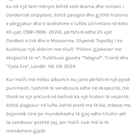
ku në një farë mënyre është vetë drama dhe romani i
Dardanisë shqiptare, është pasqyra dhe gjithë historia
e përgjakur dhe e lavdishme e luftës çlirimtare në këto
45 vjet, (1981-1999- 2024), përfshirë edhe 25 vjet
Dardani e lirë dhe e Mosvarme. Shpendi Topollaj i ka
kushtuar një shkrim me titull: “Piktori gjakovar me
ekspozitë të re”. Publikuar gazeta “Telegraf”, Tiranë dhe
“Fjala lire”, Londër. 06. 09. 2024.
Kur Halili më rrëfeu albumin ku janë përfshirë një pjesë
punimesh, tashmë të vendosura edhe në ekspozitë, më
thotë se kjo pikturë në ballinë ka një histori të veçantë,
është plagosur në luftë, është prerë me thikë, mbase me
bajonetë. Unë po mundohesha të gjej edhe titullin për
ta vendosur poshtë saj, por Halili nuk më la të
mendohem gjatë: