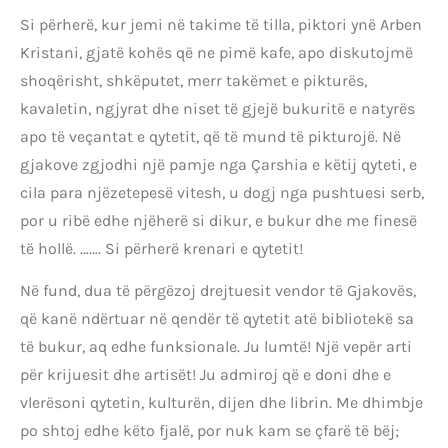
Si përherë, kur jemi në takime të tilla, piktori ynë Arben
Kristani, gjatë kohës që ne pimë kafe, apo diskutojmë
shoqërisht, shkëputet, merr takëmet e pikturës,
kavaletin, ngjyrat dhe niset të gjejë bukuritë e natyrës
apo të veçantat e qytetit, që të mund të pikturojë. Në
gjakove zgjodhi një pamje nga Çarshia e këtij qyteti, e
cila para njëzetepesë vitesh, u dogj nga pushtuesi serb,
por u ribë edhe njëherë si dikur, e bukur dhe me finesë
të hollë. ……. Si përherë krenari e qytetit!
Në fund, dua të përgëzoj drejtuesit vendor të Gjakovës,
që kanë ndërtuar në qendër të qytetit atë bibliotekë sa
të bukur, aq edhe funksionale. Ju lumtë! Një vepër arti
për krijuesit dhe artisët! Ju admiroj që e doni dhe e
vlerësoni qytetin, kulturën, dijen dhe librin. Me dhimbje
po shtoj edhe këto fjalë, por nuk kam se çfarë të bëj;