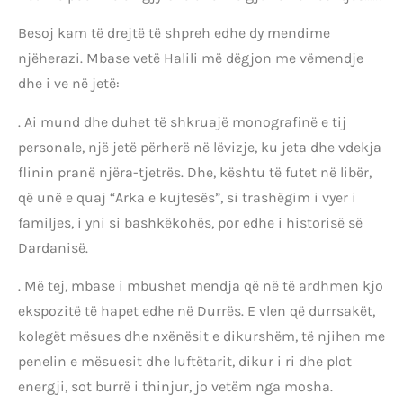
Besoj kam të drejtë të shpreh edhe dy mendime
njëherazi. Mbase vetë Halili më dëgjon me vëmendje
dhe i ve në jetë:
. Ai mund dhe duhet të shkruajë monografinë e tij
personale, një jetë përherë në lëvizje, ku jeta dhe vdekja
flinin pranë njëra-tjetrës. Dhe, kështu të futet në libër,
që unë e quaj “Arka e kujtesës”, si trashëgim i vyer i
familjes, i yni si bashkëkohës, por edhe i historisë së
Dardanisë.
. Më tej, mbase i mbushet mendja që në të ardhmen kjo
ekspozitë të hapet edhe në Durrës. E vlen që durrsakët,
kolegët mësues dhe nxënësit e dikurshëm, të njihen me
penelin e mësuesit dhe luftëtarit, dikur i ri dhe plot
energji, sot burrë i thinjur, jo vetëm nga mosha.