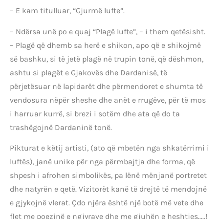
– E kam titulluar, “Gjurmë lufte”.
– Ndërsa unë po e quaj “Plagë lufte”, – i them qetësisht.
– Plagë që dhemb sa herë e shikon, apo që e shikojmë
së bashku, si të jetë plagë në trupin tonë, që dëshmon,
ashtu si plagët e Gjakovës dhe Dardanisë, të
përjetësuar në lapidarët dhe përmendoret e shumta të
vendosura nëpër sheshe dhe anët e rrugëve, për të mos
i harruar kurrë, si brezi i sotëm dhe ata që do ta
trashëgojnë Dardaninë tonë.
Pikturat e këtij artisti, (ato që mbetën nga shkatërrimi i
luftës), janë unike për nga përmbajtja dhe forma, që
shpesh i afrohen simbolikës, pa lënë mënjanë portretet
dhe natyrën e qetë. Vizitorët kanë të drejtë të mendojnë
e gjykojnë vlerat. Çdo njëra është një botë më vete dhe
flet me poezinë e ngjyrave dhe me gjuhën e heshtjes…..!