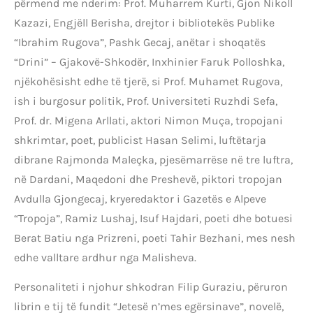
përmend me nderim: Prof. Muharrem Kurti, Gjon Nikoll
Kazazi, Engjëll Berisha, drejtor i bibliotekës Publike
“Ibrahim Rugova”, Pashk Gecaj, anëtar i shoqatës
“Drini” – Gjakovë-Shkodër, Inxhinier Faruk Polloshka,
njëkohësisht edhe të tjerë, si Prof. Muhamet Rugova,
ish i burgosur politik, Prof. Universiteti Ruzhdi Sefa,
Prof. dr. Migena Arllati, aktori Nimon Muça, tropojani
shkrimtar, poet, publicist Hasan Selimi, luftëtarja
dibrane Rajmonda Maleçka, pjesëmarrëse në tre luftra,
në Dardani, Maqedoni dhe Preshevë, piktori tropojan
Avdulla Gjongecaj, kryeredaktor i Gazetës e Alpeve
“Tropoja”, Ramiz Lushaj, Isuf Hajdari, poeti dhe botuesi
Berat Batiu nga Prizreni, poeti Tahir Bezhani, mes nesh
edhe valltare ardhur nga Malisheva.
Personaliteti i njohur shkodran Filip Guraziu, përuron
librin e tij të fundit “Jetesë n’mes egërsinave”, novelë,