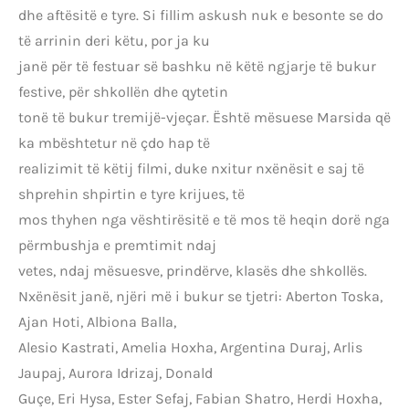
dhe aftësitë e tyre. Si fillim askush nuk e besonte se do
të arrinin deri këtu, por ja ku
janë për të festuar së bashku në këtë ngjarje të bukur
festive, për shkollën dhe qytetin
tonë të bukur tremijë-vjeçar. Është mësuese Marsida që
ka mbështetur në çdo hap të
realizimit të këtij filmi, duke nxitur nxënësit e saj të
shprehin shpirtin e tyre krijues, të
mos thyhen nga vështirësitë e të mos të heqin dorë nga
përmbushja e premtimit ndaj
vetes, ndaj mësuesve, prindërve, klasës dhe shkollës.
Nxënësit janë, njëri më i bukur se tjetri: Aberton Toska,
Ajan Hoti, Albiona Balla,
Alesio Kastrati, Amelia Hoxha, Argentina Duraj, Arlis
Jaupaj, Aurora Idrizaj, Donald
Guçe, Eri Hysa, Ester Sefaj, Fabian Shatro, Herdi Hoxha,