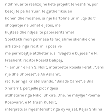
ndihmuar të realizojnë këtë projekt të vështirë, por
besoj të pa harruar. Të gjithë fiksuan
kohën dhe moshën, si një kartolinë urimi, që do t’i
shoqërojë në udhët e jetës, me
kujtesë dhe ndjesi të papërsëritshme!
Spektakli mori përmasa të fuqishme skenike dhe
artistike, nga recitimi i poezive
me përmbajtje atdhetarie, si “Bagëti e bujqësi” e N.
Frashërit, recitoi Roseld Dalipaj,
“Flamuri” e Fan S. Nolit, interpretoi Rosela Ferati, “Jemi
një dhe Shpresë”, e Ali Asllanit,
recituar nga Kristel Bundo, “Baladë Çame”, e Bilal
Xhaferrit, përcjellë plot ndjesi
atdhetarie nga Nikol Shkira. Dhe, në mbyllje “Poema
Kosovare”, e Mitrush Kutelit,
interpretuar mjeshtërisht nga dy vajzat, Kejsi Shkina