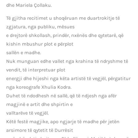
dhe Mariela Çollaku.
Të gjitha recitimet u shoqëruan me duartrokitje të
zgjatura, nga publiku, mësues
e drejtorë shkollash, prindër, nxënës dhe qytetarë, që
kishin mbushur plot e përplot
sallën e madhe.
Nuk munguan edhe vallet nga krahina të ndryshme të
vendit, të interpretuar plot
energji dhe hijeshi nga këta artistë të vegjël, përgatitur
nga koreografe Xhulia Kodra.
Duhet të ndodhesh në sallë, që të ndjesh nga afër
magjinë e artit dhe shpirtin e
valltarëve të vegjël.
Këtë festë magjike, apo ngjarje të madhe për jetën
arsimore të qytetit të Durrësit