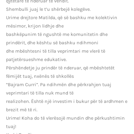
qytetarë të nderuar të vendit.
Shembulli juaj le t’u shërbejë kolegëve.
Urime drejtore Matilda, që së bashku me kolektivin
mësimor, krijon lidhje dhe
bashkëpunim të ngushtë me komunitetin dhe
prindërit, dhe kështu së bashku ndihmoni
dhe mbështesni të tilla veprimtari me vlerë të
patjetërsueshme edukative.
Përshëndetje ju prindër të nderuar, që mbështetët
fëmijët tuaj, nxënës të shkollës
“Bajram Curri”. Pa ndihmën dhe përkrahjen tuaj
veprimtari të tilla nuk mund të
realizohen. Është një investim i bukur për të ardhmen e
brezit më të ri.
Urime! Koha do të vlerësojë mundin dhe përkushtimin
tuaj!