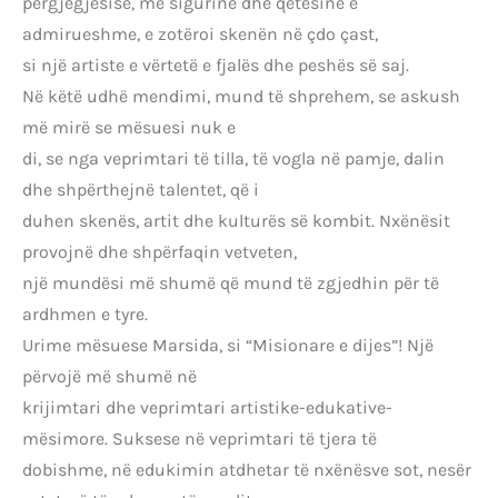
përgjegjësisë, me sigurinë dhe qetësinë e
admirueshme, e zotëroi skenën në çdo çast,
si një artiste e vërtetë e fjalës dhe peshës së saj.
Në këtë udhë mendimi, mund të shprehem, se askush
më mirë se mësuesi nuk e
di, se nga veprimtari të tilla, të vogla në pamje, dalin
dhe shpërthejnë talentet, që i
duhen skenës, artit dhe kulturës së kombit. Nxënësit
provojnë dhe shpërfaqin vetveten,
një mundësi më shumë që mund të zgjedhin për të
ardhmen e tyre.
Urime mësuese Marsida, si “Misionare e dijes”! Një
përvojë më shumë në
krijimtari dhe veprimtari artistike-edukative-
mësimore. Suksese në veprimtari të tjera të
dobishme, në edukimin atdhetar të nxënësve sot, nesër