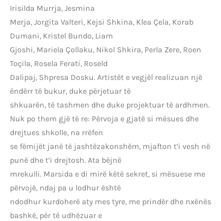
Irisilda Murrja, Jesmina
Merja, Jorgita Valteri, Kejsi Shkina, Klea Çela, Korab
Dumani, Kristel Bundo, Liam
Gjoshi, Mariela Çollaku, Nikol Shkira, Perla Zere, Roen
Toçila, Rosela Ferati, Roseld
Dalipaj, Shpresa Dosku. Artistët e vegjël realizuan një
ëndërr të bukur, duke përjetuar të
shkuarën, të tashmen dhe duke projektuar të ardhmen.
Nuk po them gjë të re: Përvoja e gjatë si mësues dhe
drejtues shkolle, na rrëfen
se fëmijët janë të jashtëzakonshëm, mjafton t’i vesh në
punë dhe t’i drejtosh. Ata bëjnë
mrekulli. Marsida e di mirë këtë sekret, si mësuese me
përvojë, ndaj pa u lodhur është
ndodhur kurdoherë aty mes tyre, me prindër dhe nxënës
bashkë, për të udhëzuar e