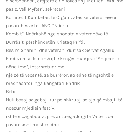
e përshëndeti, drejtore e Shkollës znj. Matilda Leka, më
pas z. Veli Myftari, sekretar i
Komitetit Kombëtar, të Organizatës së veteranëve e
pasardhësve të LANÇ. “Nderi i
Kombit”. Ndërkohë nga shoqata e veteranëve të
Durrësit, përshëndetën Kristaq Prifti,
Besim Shahini dhe veterani durrsak Servet Agalliu.
E ndezën sallën tingujt e këngës magjike “Shqipëri. o
nëna ime”, interpretuar me
një zë të veçantë, sa burrëror, aq edhe të ngrohtë e
madhështor, nga këngëtari Endrik
Beba.
Nuk besoj se gaboj, kur po shkruaj, se ajo që mbajti të
ndezur mjedisin festiv,
ishte e pagabuara, prezantuesja Jorgita Valteri, që
pavarësisht moshës dhe