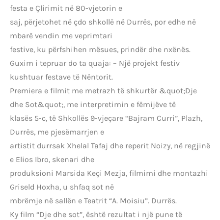
festa e Çlirimit në 80-vjetorin e
saj, përjetohet në çdo shkollë në Durrës, por edhe në
mbarë vendin me veprimtari
festive, ku përfshihen mësues, prindër dhe nxënës.
Guxim i tepruar do ta quaja: – Një projekt festiv
kushtuar festave të Nëntorit.
Premiera e filmit me metrazh të shkurtër &quot;Dje
dhe Sot&quot;, me interpretimin e fëmijëve të
klasës 5-c, të Shkollës 9-vjeçare “Bajram Curri”, Plazh,
Durrës, me pjesëmarrjen e
artistit durrsak Xhelal Tafaj dhe reperit Noizy, në regjinë
e Elios Ibro, skenari dhe
produksioni Marsida Keçi Mezja, filmimi dhe montazhi
Griseld Hoxha, u shfaq sot në
mbrëmje në sallën e Teatrit “A. Moisiu”. Durrës.
Ky film “Dje dhe sot”, është rezultat i një pune të