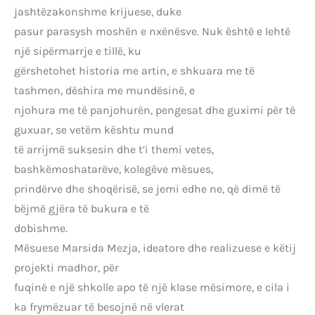
jashtëzakonshme krijuese, duke
pasur parasysh moshën e nxënësve. Nuk është e lehtë
një sipërmarrje e tillë, ku
gërshetohet historia me artin, e shkuara me të
tashmen, dëshira me mundësinë, e
njohura me të panjohurën, pengesat dhe guximi për të
guxuar, se vetëm kështu mund
të arrijmë suksesin dhe t’i themi vetes,
bashkëmoshatarëve, kolegëve mësues,
prindërve dhe shoqërisë, se jemi edhe ne, që dimë të
bëjmë gjëra të bukura e të
dobishme.
Mësuese Marsida Mezja, ideatore dhe realizuese e këtij
projekti madhor, për
fuqinë e një shkolle apo të një klase mësimore, e cila i
ka frymëzuar të besojnë në vlerat