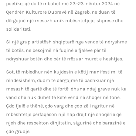
poetike, që do të mbahet më 22.-23. nëntor 2024 në
Qendrën Kulturore Dubravë në Zagreb, ne duan të
dërgojnë një mesazh unik mbështetjeje, shprese dhe
solidariteti.
Si një grup artistësh shqiptarë nga vende të ndryshme
të botës, ne besojmë në fuqinë e fjalëve për të
ndryshuar botën dhe për të rrëzuar muret e heshtjes.
Sot, të mbledhur nën kujdesin e këtij manifestimi të
rëndësishëm, duam të dërgojmë të bashkuar një
mesazh të qartë dhe të fortë: dhuna ndaj grave nuk ka
vend dhe nuk duhet të ketë vend në shoqërinë tonë.
Çdo fjalë e thënë, çdo varg dhe çdo zë I ngritur në
mbështetje përfaqëson një hap drejt një shoqërie që
njeh dhe respekton dinjitetin, sigurinë dhe barazinë e
çdo gruaje.