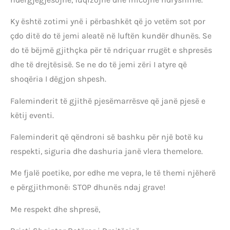
Ky është zotimi ynë i përbashkët që jo vetëm sot por
çdo ditë do të jemi aleatë në luftën kundër dhunës. Se
do të bëjmë gjithçka për të ndriçuar rrugët e shpresës
dhe të drejtësisë. Se ne do të jemi zëri I atyre që
shoqëria I dëgjon shpesh.
Faleminderit të gjithë pjesëmarrësve që janë pjesë e
këtij eventi.
Faleminderit që qëndroni së bashku për një botë ku
respekti, siguria dhe dashuria janë vlera themelore.
Me fjalë poetike, por edhe me vepra, le të themi njëherë
e përgjithmonë: STOP dhunës ndaj grave!
Me respekt dhe shpresë,