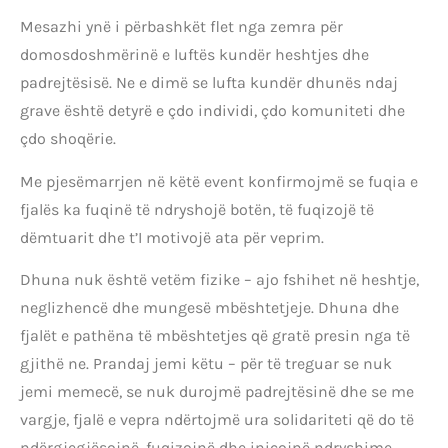
Mesazhi ynë i përbashkët flet nga zemra për
domosdoshmërinë e luftës kundër heshtjes dhe
padrejtësisë. Ne e dimë se lufta kundër dhunës ndaj
grave është detyrë e çdo individi, çdo komuniteti dhe
çdo shoqërie.
Me pjesëmarrjen në këtë event konfirmojmë se fuqia e
fjalës ka fuqinë të ndryshojë botën, të fuqizojë të
dëmtuarit dhe t’I motivojë ata për veprim.
Dhuna nuk është vetëm fizike – ajo fshihet në heshtje,
neglizhencë dhe mungesë mbështetjeje. Dhuna dhe
fjalët e pathëna të mbështetjes që gratë presin nga të
gjithë ne. Prandaj jemi këtu – për të treguar se nuk
jemi memecë, se nuk durojmë padrejtësinë dhe se me
vargje, fjalë e vepra ndërtojmë ura solidariteti që do të
ndërgjegjësojnë, fuqizojnë dhe inicojnë ndryshime.