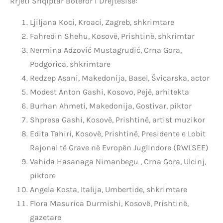
Rrjeti Shqiptar Botëror i Drejtësisë:
Ljiljana Koci, Kroaci, Zagreb, shkrimtare
Fahredin Shehu, Kosovë, Prishtinë, shkrimtar
Nermina Adzović Mustagrudić, Crna Gora,
Podgorica, shkrimtare
Redzep Asani, Makedonija, Basel, Švicarska, actor
Modest Anton Gashi, Kosovo, Pejë, arhitekta
Burhan Ahmeti, Makedonija, Gostivar, piktor
Shpresa Gashi, Kosovë, Prishtinë, artist muzikor
Edita Tahiri, Kosovë, Prishtinë, Presidente e Lobit
Rajonal të Grave në Evropën Juglindore (RWLSEE)
Vahida Hasanaga Nimanbegu , Crna Gora, Ulcinj,
piktore
Angela Kosta, Italija, Umbertide, shkrimtare
Flora Masurica Durmishi, Kosovë, Prishtinë,
gazetare