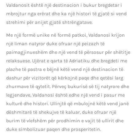
Valdanosit është një destinacion i bukur bregdetar i
mbrojtur nga erërat dhe ka një histori të gjatë si vend
strehimi për anijet gjatë shtrëngatave.
Me një formë unike në formë patkoi, Valdanosi krijon
një liman natyror duke ofruar një peizazh të
paimagjinueshëm dhe një vend të përsosur për shëtitje
relaksuese. Ujërat e qarta të Adriatiku dhe bregdeti me
plazhe të pastra e bëjnë këtë vend një destinacion të
dashur për vizitorët që kërkojnë paqe dhe qetësi larg
zhurmave të qytetit. Përveç bukurisë së tij natyrore dhe
legjendave, Valdanosi është edhe një vend i pasur me
kulturë dhe histori. Ullinjtë që mbulojnë këtë vend janë
dëshmitarë të shekujve të kaluar, duke ofruar një
burim të vlefshëm për prodhimin e vajit të ullirit dhe
duke simbolizuar paqen dhe prosperitetin.