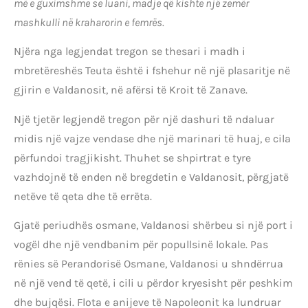
më e guximshme se luani, madje që kishte një zemër
mashkulli në kraharorin e femrës.
Njëra nga legjendat tregon se thesari i madh i
mbretëreshës Teuta është i fshehur në një plasaritje në
gjirin e Valdanosit, në afërsi të Kroit të Zanave.
Një tjetër legjendë tregon për një dashuri të ndaluar
midis një vajze vendase dhe një marinari të huaj, e cila
përfundoi tragjikisht. Thuhet se shpirtrat e tyre
vazhdojnë të enden në bregdetin e Valdanosit, përgjatë
netëve të qeta dhe të errëta.
Gjatë periudhës osmane, Valdanosi shërbeu si një port i
vogël dhe një vendbanim për popullsinë lokale. Pas
rënies së Perandorisë Osmane, Valdanosi u shndërrua
në një vend të qetë, i cili u përdor kryesisht për peshkim
dhe bujqësi. Flota e anijeve të Napoleonit ka lundruar