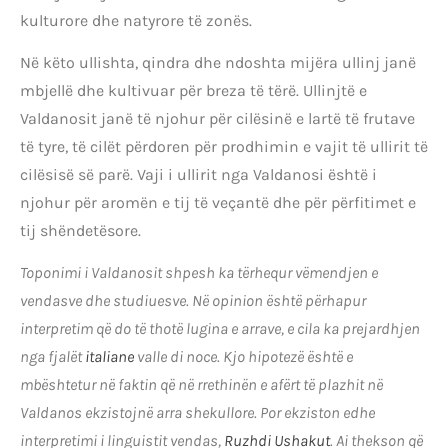
kulturore dhe natyrore të zonës.
Në këto ullishta, qindra dhe ndoshta mijëra ullinj janë
mbjellë dhe kultivuar për breza të tërë. Ullinjtë e
Valdanosit janë të njohur për cilësinë e lartë të frutave
të tyre, të cilët përdoren për prodhimin e vajit të ullirit të
cilësisë së parë. Vaji i ullirit nga Valdanosi është i
njohur për aromën e tij të veçantë dhe për përfitimet e
tij shëndetësore.
Toponimi i Valdanosit shpesh ka tërhequr vëmendjen e
vendasve dhe studiuesve. Në opinion është përhapur
interpretim që do të thotë lugina e arrave, e cila ka prejardhjen
nga fjalët
italiane
valle di noce. Kjo hipotezë është e
mbështetur në faktin që në rrethinën e afërt të plazhit në
Valdanos ekzistojnë arra shekullore. Por ekziston edhe
interpretimi i linguistit vendas,
Ruzhdi Ushakut
. Ai thekson që