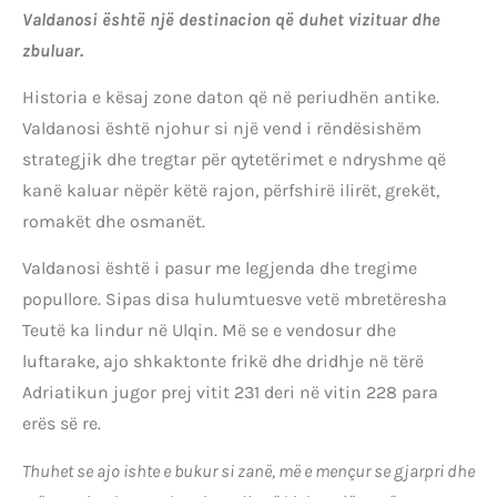
Valdanosi është një destinacion që duhet vizituar dhe
zbuluar.
Historia e kësaj zone daton që në periudhën antike.
Valdanosi është njohur si një vend i rëndësishëm
strategjik dhe tregtar për qytetërimet e ndryshme që
kanë kaluar nëpër këtë rajon, përfshirë ilirët, grekët,
romakët dhe osmanët.
Valdanosi është i pasur me legjenda dhe tregime
popullore. Sipas disa hulumtuesve vetë mbretëresha
Teutë ka lindur në Ulqin. Më se e vendosur dhe
luftarake, ajo shkaktonte frikë dhe dridhje në tërë
Adriatikun jugor prej vitit 231 deri në vitin 228 para
erës së re.
Thuhet se ajo ishte e bukur si zanë, më e mençur se gjarpri dhe