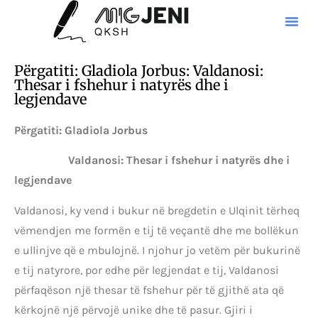
Përgatiti: Gladiola Jorbus: Valdanosi:
Thesar i fshehur i natyrës dhe i
legjendave
Përgatiti: Gladiola Jorbus
Valdanosi: Thesar i fshehur i natyrës dhe i
legjendave
Valdanosi, ky vend i bukur në bregdetin e Ulqinit tërheq
vëmendjen me formën e tij të veçantë dhe me bollëkun
e ullinjve që e mbulojnë. I njohur jo vetëm për bukurinë
e tij natyrore, por edhe për legjendat e tij, Valdanosi
përfaqëson një thesar të fshehur për të gjithë ata që
kërkojnë një përvojë unike dhe të pasur. Gjiri i