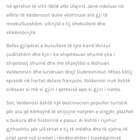
në qershor të vitit 1806 afër Ulqinit. Janë ndaluar në
afërsi të Valdanosit duke vështruar atë gji të
mrekullueshëm, ullinjtë e tij shekullorë dhe
shkëmbinjtë.
Befas gjilpërat e busullave të tyre kanë lëvizur
çuditshëm dhe kjo i ka shqetësuar shumë çka i
shqetësoj shumë dhe me shpejtësi e lëshuan
Valdanosin dhe lundruan drejt Dubrovnikut. Mbas këtij
episodi në hartat detare françeze, Valdanosi nuk është
cilësuar si më si gjiri i qetësisë apo si gjiri i natës.
Sot, Valdanosi është një destinacion popullor turistik
për ata që kërkojnë të shijojnë natyrën e virgjër, plazhet
e bukura dhe historinë e pasur. Ai është i njohur
gjthashtu për ullishtat e tij të mëdha dhe të vjetra, të
cilat janë një simbol i rëndësishëm i trashëgimisë