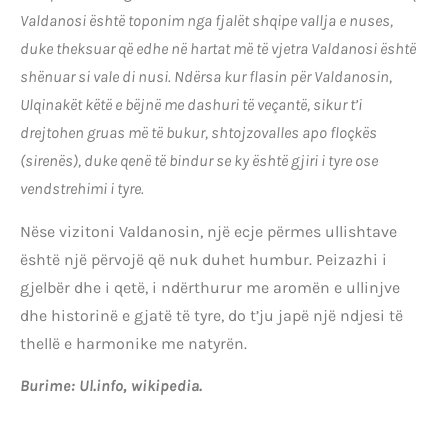
Valdanosi është toponim nga fjalët shqipe vallja e nuses,
duke theksuar që edhe në hartat më të vjetra Valdanosi është
shënuar si vale di nusi. Ndërsa kur flasin për Valdanosin,
Ulqinakët këtë e bëjnë me dashuri të veçantë, sikur t’i
drejtohen gruas më të bukur, shtojzovalles apo floçkës
(sirenës), duke qenë të bindur se ky është gjiri i tyre ose
vendstrehimi i tyre.
Nëse vizitoni Valdanosin, një ecje përmes ullishtave
është një përvojë që nuk duhet humbur. Peizazhi i
gjelbër dhe i qetë, i ndërthurur me aromën e ullinjve
dhe historinë e gjatë të tyre, do t’ju japë një ndjesi të
thellë e harmonike me natyrën.
Burime: Ul.info, wikipedia.