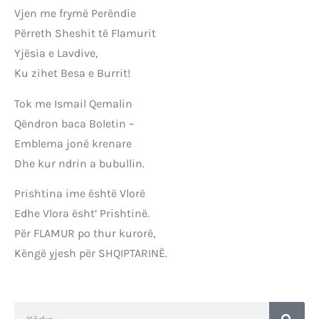
Vjen me frymë Perëndie
Përreth Sheshit të Flamurit
Yjësia e Lavdive,
Ku zihet Besa e Burrit!
Tok me Ismail Qemalin
Qëndron baca Boletin –
Emblema jonë krenare
Dhe kur ndrin a bubullin.
Prishtina ime është Vlorë
Edhe Vlora ësht’ Prishtinë.
Për FLAMUR po thur kurorë,
Këngë yjesh për SHQIPTARINË.