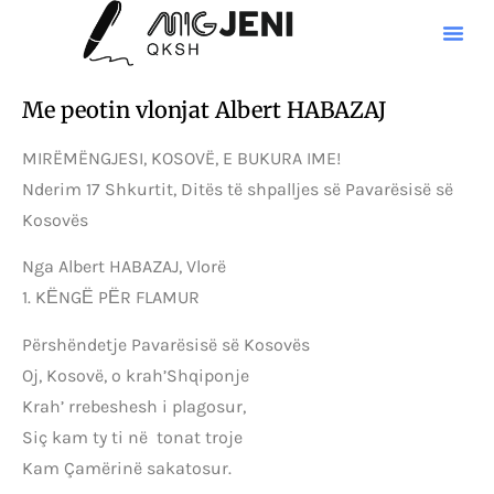
Me peotin vlonjat Albert HABAZAJ
MIRËMËNGJESI, KOSOVË, E BUKURA IME!
Nderim 17 Shkurtit, Ditës të shpalljes së Pavarësisë së
Kosovës
Nga Albert HABAZAJ, Vlorë
1. KЁNGЁ PЁR FLAMUR
Përshëndetje Pavarësisë së Kosovës
Oj, Kosovë, o krah’Shqiponje
Krah’ rrebeshesh i plagosur,
Siç kam ty ti në tonat troje
Kam Çamërinë sakatosur.