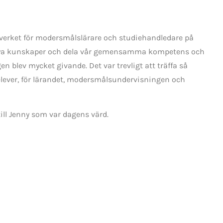
tverket för modersmålslärare och studiehandledare på
oss nya kunskaper och dela vår gemensamma kompetens och
n blev mycket givande. Det var trevligt att träffa så
elever, för lärandet, modersmålsundervisningen och
till Jenny som var dagens värd.