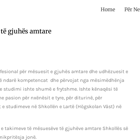
Home
Për Ne
 të gjuhës amtare
fesional për mësuesit e gjuhës amtare dhe udhëzuesit e
ër të ndarë kompetencat dhe përvojat nga mësimëdhënja
 e studimi ishte shumë e frytshme. Ishte kënaqësi të
pasion për nxënësit e tyre, për diturinë, për
 studimeve në Shkollën e Lartë (Högskolan Väst) në
 e takimeve të mësuesëve të gjuhëve amtare Shkollës së
mikpritësja jonë.