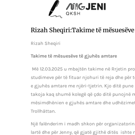
Rizah Sheqiri:Takime të mësuesëve
Rizah Sheqiri
Takime të mësuesëve të gjuhës amtare
Më 12.03.2025 u mbajtën takime në Rrjetin pro
studimeve për të fituar njohuri të reja dhe p
e gjuhës amtare me njëri-tjetrin. Kjo ditë pune
takoja kaq shumë kolegë që çdo ditë punojnë me 
mësimdhënien e gjuhës amtare dhe udhëzimet e
Trollhättan.
Një falënderim i madh shkon për organizatorin
lartë dhe për Jenny, që gjatë gjithë ditës ishte 