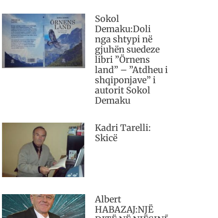
Sokol
Demaku:Doli
nga shtypi në
gjuhën suedeze
libri ”Örnens
land” – ”Atdheu i
shqiponjave” i
autorit Sokol
Demaku
Kadri Tarelli:
Skicë
Albert
HABAZAJ:NJË