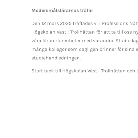
Modersmålslärarnas träfar
Den 12 mars 2025 träffades vi i Professions Nä
Högskolan Väst i Trollhättan för att ta till 
våra lärarerfarenheter med varandra. Studiedage
många kollegor som dagligen brinner för sina 
studiehandledningen.
Stort tack till Högskolan Väst i Trollhättan och 