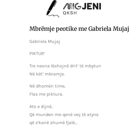
Mbrëmje peotike me Gabriela Muja
Gabriela Mujaj
PIKTUR’
Tre neona lëshojnë drit’ të mbytun
Në kët’ mbramje.
Në dhomën time,
Flas me piktura.
Ato e dijnë,
Që munden me qenë veç të atyne
që s’kanë shumë fjalë…