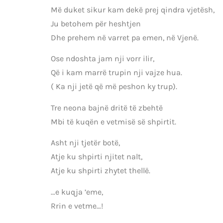
Më duket sikur kam dekë prej qindra vjetësh,
Ju betohem për heshtjen
Dhe prehem në varret pa emen, në Vjenë.
Ose ndoshta jam nji vorr ilir,
Që i kam marrë trupin nji vajze hua.
( Ka nji jetë që më peshon ky trup).
Tre neona bajnë dritë të zbehtë
Mbi të kuqën e vetmisë së shpirtit.
Asht nji tjetër botë,
Atje ku shpirti njitet nalt,
Atje ku shpirti zhytet thellë.
…e kuqja ’eme,
Rrin e vetme…!