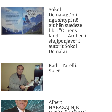
Sokol
Demaku:Doli
nga shtypi në
gjuhën suedeze
libri ”Örnens
land” – ”Atdheu i
shqiponjave” i
autorit Sokol
Demaku
Kadri Tarelli:
Skicë
Albert
HABAZAJ:NJË