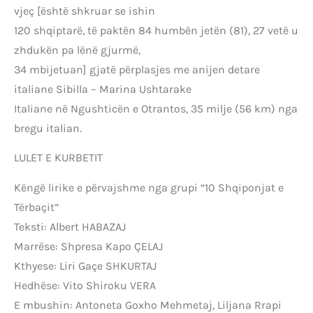
vjeç [është shkruar se ishin
120 shqiptarë, të paktën 84 humbën jetën (81), 27 vetë u
zhdukën pa lënë gjurmë,
34 mbijetuan] gjatë përplasjes me anijen detare
italiane Sibilla – Marina Ushtarake
Italiane në Ngushticën e Otrantos, 35 milje (56 km) nga
bregu italian.
LULET E KURBETIT
Këngë lirike e përvajshme nga grupi “10 Shqiponjat e
Tërbaçit”
Teksti: Albert HABAZAJ
Marrëse: Shpresa Kapo ÇELAJ
Kthyese: Liri Gaçe SHKURTAJ
Hedhëse: Vito Shiroku VERA
E mbushin: Antoneta Goxho Mehmetaj, Liljana Rrapi