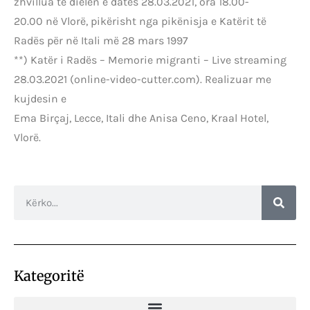
zhvillua të dielën e datës 28.03.2021, ora 18.00-
20.00 në Vlorë, pikërisht nga pikënisja e Katërit të
Radës për në Itali më 28 mars 1997
**) Katër i Radës – Memorie migranti – Live streaming
28.03.2021 (online-video-cutter.com). Realizuar me
kujdesin e
Ema Birçaj, Lecce, Itali dhe Anisa Ceno, Kraal Hotel,
Vlorë.
Kategoritë