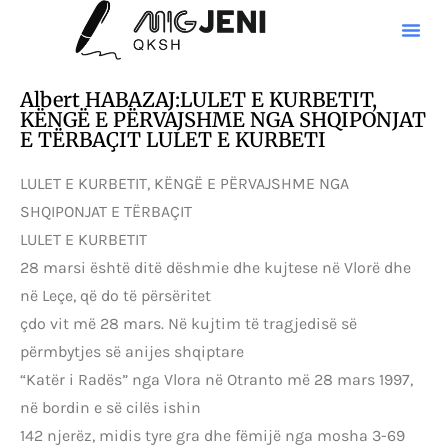
Albert HABAZAJ:LULET E KURBETIT,
KËNGË E PËRVAJSHME NGA SHQIPONJAT
E TËRBAÇIT LULET E KURBETI
LULET E KURBETIT, KËNGË E PËRVAJSHME NGA
SHQIPONJAT E TËRBAÇIT
LULET E KURBETIT
28 marsi është ditë dëshmie dhe kujtese në Vlorë dhe
në Leçe, që do të përsëritet
çdo vit më 28 mars. Në kujtim të tragjedisë së
përmbytjes së anijes shqiptare
“Katër i Radës” nga Vlora në Otranto më 28 mars 1997,
në bordin e së cilës ishin
142 njerëz, midis tyre gra dhe fëmijë nga mosha 3-69