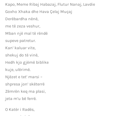
Kapo, Meme Ribaj Habazaj, Flutur Nanaj, Lavdie
Goxho Xhaka dhe Hava Çelaj Muçaj
Derëbardha nënë,
me të zeza veshur,
Mban një mal të rëndë
supeve patretur.
Kan’ kaluar vite,
shekuj do të vinë,
Hedh kjo gjëmë biblike
kuje, ulërimë.
Njëzet e tet’ marsi –
shpresa jon’ skëterrë
Zëmrën keq ma plasi,
jeta m’u bë ferrë.
O Katër i Radës,