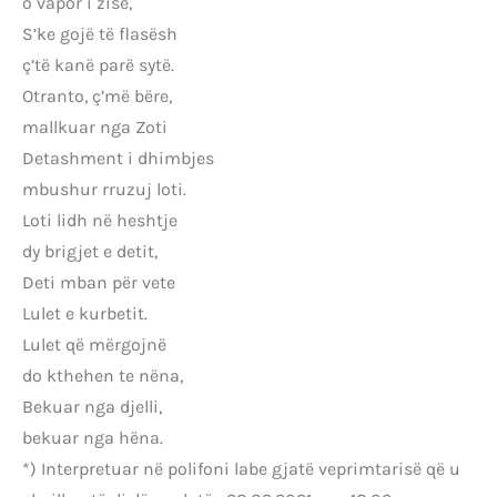
o vapor i zisë,
S’ke gojë të flasësh
ç’të kanë parë sytë.
Otranto, ç’më bëre,
mallkuar nga Zoti
Detashment i dhimbjes
mbushur rruzuj loti.
Loti lidh në heshtje
dy brigjet e detit,
Deti mban për vete
Lulet e kurbetit.
Lulet që mërgojnë
do kthehen te nëna,
Bekuar nga djelli,
bekuar nga hëna.
*) Interpretuar në polifoni labe gjatë veprimtarisë që u