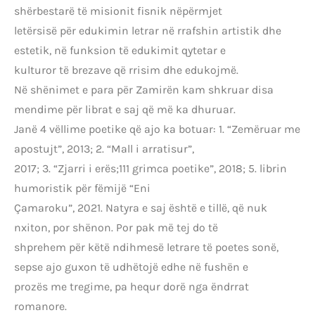
shërbestarë të misionit fisnik nëpërmjet
letërsisë për edukimin letrar në rrafshin artistik dhe
estetik, në funksion të edukimit qytetar e
kulturor të brezave që rrisim dhe edukojmë.
Në shënimet e para për Zamirën kam shkruar disa
mendime për librat e saj që më ka dhuruar.
Janë 4 vëllime poetike që ajo ka botuar: 1. “Zemëruar me
apostujt”, 2013; 2. “Mall i arratisur”,
2017; 3. “Zjarri i erës;111 grimca poetike”, 2018; 5. librin
humoristik për fëmijë “Eni
Çamaroku”, 2021. Natyra e saj është e tillë, që nuk
nxiton, por shënon. Por pak më tej do të
shprehem për këtë ndihmesë letrare të poetes sonë,
sepse ajo guxon të udhëtojë edhe në fushën e
prozës me tregime, pa hequr dorë nga ëndrrat
romanore.