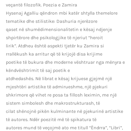
veçantë filozofik. Poezia e Zamira
Hysenaj Agalliu qëndron mbi katër shtylla themelore
tematike dhe stilistike: Dashuria njerëzore
qaset në shumëdimensionalitetin e kësaj ndjenje
shpirtërore dhe psikologjike të njeriut “heroit
lirik”. Atdheu është aspekti tjetër ku Zamira si
rrallëkush ka arritur që të krijojë disa krijime
poetike të bukura dhe moderne vështruar nga mënyra e
këndvështrimit të saj poetik e
atdhedashës. Në librat e kësaj krijuese gjejmë një
mjeshtëri artistike të admirueshme, një pjekuri
shkrimore që vihet re posa ta fillosh leximin, me një
sistem simbolesh dhe makrostrukturash, të
cilat shënojnë pikën kulminante në pjekurinë artistike
të autores. Ndër poezitë më të spikatura të
autores mund të veçojmë ato me titull “Ëndrra”, “Libri”,