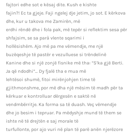
fajtori edhe sot e kësaj dite. Kush e kishte
fajin?! Ec ta gjeje. Faji ngelej dje jetim, jo sot. E kërkova
dhe, kur u takova me Zamirën, më
erdhi rëndë dhe i fola pak, më tepër si reflektim sesa për
shfajsim, se sa parà vlente sqarimi i
hollësishëm. Ajo më pa me vëmendje, me një
buzëqeshje të pastër e vezulluese si trëndelinë
Kanine dhe si një zonjë fisnike më tha: “S’ka gjë Berti.
Ja që ndodhi”… Dy fjalë tha e mua më
lehtësoi shumë, fitoi mirënjohjen time të
gjithmonshme, por më dha një mësim të madh për ta
kërkuar e kontrolluar dërgesën e saktë në
vendmbërritje. Ka forma sa të duash. Veç vëmendje
dhe jo besim i tepruar. Pa mëdyshje mund të them se
ishte në të drejtën e saj morale të
turfullonte, por ajo vuri në plan të parë anën njerëzore