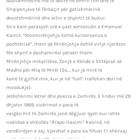
dashamirësinë më të dëlirë në emrin tim dhe të
Shqiponjave të Tërbaçit për gatishmërinë,
devotshmërinë dhe artin e shpirtit të bukur.
Se e kam parasysh orë e çast sentencën e Emanuel
Kantit: “Mosmirënjohja është kuitensenca e
poshtërisë”, them që Mirënjohja është virtyt njerëzor.
Me shpirt e dashamirësi përsëri them:
Mirënjohje mikpritëse, Zonjë e Rëndë e Shtëpisë së
Madhe për Miq të Mirë! (Se…, kur je mirë të
kanë të gjithë mik, kur je në “hall” rrallohen deri në
mosdukje).
Jetëshkrimi letrar dhe poezia e Zamirës. E lindur më 29
dhjetor 1969, cicërimat e para të
vargëzimit të Zamirës janë dëgjuar qysh kur ishte
nxënëse e shkollës “Rrapo Hasimi” Kaninë, në
vendlindjen e saj. Vjershat e para ka filluar t’i shkruaj