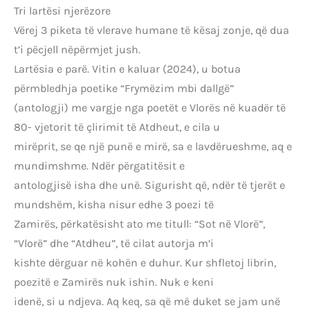
Tri lartësi njerëzore
Vërej 3 piketa të vlerave humane të kësaj zonje, që dua
t’i pëcjell nëpërmjet jush.
Lartësia e parë. Vitin e kaluar (2024), u botua
përmbledhja poetike “Frymëzim mbi dallgë”
(antologji) me vargje nga poetët e Vlorës në kuadër të
80- vjetorit të çlirimit të Atdheut, e cila u
mirëprit, se qe një punë e mirë, sa e lavdërueshme, aq e
mundimshme. Ndër përgatitësit e
antologjisë isha dhe unë. Sigurisht që, ndër të tjerët e
mundshëm, kisha nisur edhe 3 poezi të
Zamirës, përkatësisht ato me titull: “Sot në Vlorë”,
“Vlorë” dhe “Atdheu”, të cilat autorja m’i
kishte dërguar në kohën e duhur. Kur shfletoj librin,
poezitë e Zamirës nuk ishin. Nuk e keni
idenë, si u ndjeva. Aq keq, sa që më duket se jam unë