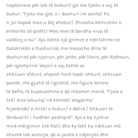
hapësirave për tek të bukurit yje me fjalën e saj të
bukur: “Fjeta me yjet, o i dashuri im sonte/ Po
ti jo! Aspak mos u bëj xheloz!/ Zhvesha këmishën e
errësirës së qiellit/ Mes reve të bardha nisa të
vallëzoj e loz”. Ajo është një grimcë e ndritshme në
Galaktikën e Dashurisë, me mesazhe drite të
dashurisë për njeriun, për jetën, për librin, për Atdheun,
për qytetarinë. Veçori e saj është se
shkruan shkurt, shpesh herë tepër shkurt; shkruan
pastër, me gjuhë të ngrohtë, me figura letrare
të befta, të kuptueshme e që mbahen mend: “Fjala e
lirë/ ecte lakuriq/ në këmbë/ elegante/
hijerëndë/ e mirë/ e bukur/ e dëlirë./ Shkuan të
lënduarit/ i hodhën peshqirë”. Ajo e ka njohur
mirë mërgimin (në Itali) dhe ky fakt ka ndikuar më
shumë tek autorja, që si poete e ndjenjës dhe