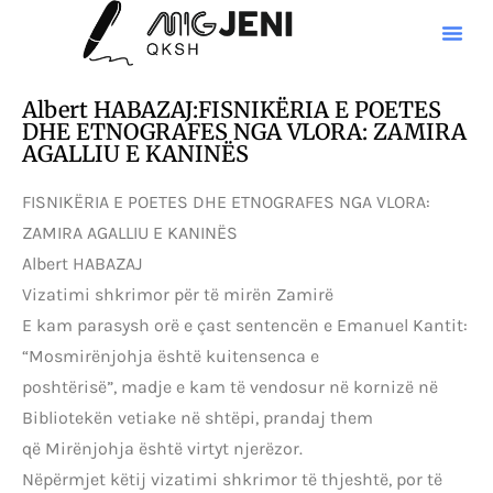
Albert HABAZAJ:FISNIKËRIA E POETES
DHE ETNOGRAFES NGA VLORA: ZAMIRA
AGALLIU E KANINËS
FISNIKËRIA E POETES DHE ETNOGRAFES NGA VLORA:
ZAMIRA AGALLIU E KANINËS
Albert HABAZAJ
Vizatimi shkrimor për të mirën Zamirë
E kam parasysh orë e çast sentencën e Emanuel Kantit:
“Mosmirënjohja është kuitensenca e
poshtërisë”, madje e kam të vendosur në kornizë në
Bibliotekën vetiake në shtëpi, prandaj them
që Mirënjohja është virtyt njerëzor.
Nëpërmjet këtij vizatimi shkrimor të thjeshtë, por të