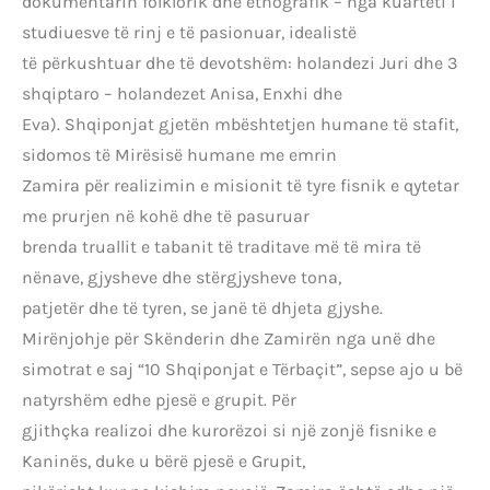
dokumentarin folklorik dhe etnografik – nga kuarteti i
studiuesve të rinj e të pasionuar, idealistë
të përkushtuar dhe të devotshëm: holandezi Juri dhe 3
shqiptaro – holandezet Anisa, Enxhi dhe
Eva). Shqiponjat gjetën mbështetjen humane të stafit,
sidomos të Mirësisë humane me emrin
Zamira për realizimin e misionit të tyre fisnik e qytetar
me prurjen në kohë dhe të pasuruar
brenda truallit e tabanit të traditave më të mira të
nënave, gjysheve dhe stërgjysheve tona,
patjetër dhe të tyren, se janë të dhjeta gjyshe.
Mirënjohje për Skënderin dhe Zamirën nga unë dhe
simotrat e saj “10 Shqiponjat e Tërbaçit”, sepse ajo u bë
natyrshëm edhe pjesë e grupit. Për
gjithçka realizoi dhe kurorëzoi si një zonjë fisnike e
Kaninës, duke u bërë pjesë e Grupit,