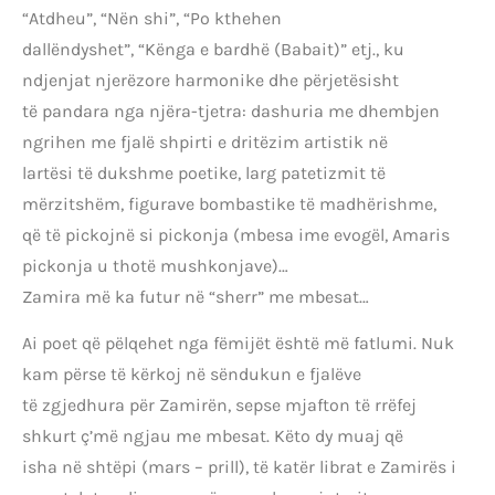
“Atdheu”, “Nën shi”, “Po kthehen
dallëndyshet”, “Kënga e bardhë (Babait)” etj., ku
ndjenjat njerëzore harmonike dhe përjetësisht
të pandara nga njëra-tjetra: dashuria me dhembjen
ngrihen me fjalë shpirti e dritëzim artistik në
lartësi të dukshme poetike, larg patetizmit të
mërzitshëm, figurave bombastike të madhërishme,
që të pickojnë si pickonja (mbesa ime evogël, Amaris
pickonja u thotë mushkonjave)…
Zamira më ka futur në “sherr” me mbesat…
Ai poet që pëlqehet nga fëmijët është më fatlumi. Nuk
kam përse të kërkoj në sëndukun e fjalëve
të zgjedhura për Zamirën, sepse mjafton të rrëfej
shkurt ç’më ngjau me mbesat. Këto dy muaj që
isha në shtëpi (mars – prill), të katër librat e Zamirës i