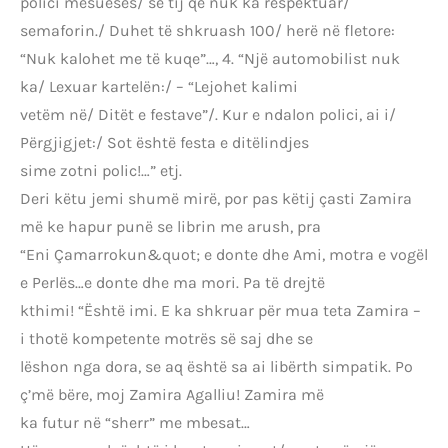
polici mësueses/ së tij që nuk ka respektuar/
semaforin./ Duhet të shkruash 100/ herë në fletore:
“Nuk kalohet me të kuqe”…, 4. “Një automobilist nuk
ka/ Lexuar kartelën:/ – “Lejohet kalimi
vetëm në/ Ditët e festave”/. Kur e ndalon polici, ai i/
Përgjigjet:/ Sot është festa e ditëlindjes
sime zotni polic!…” etj.
Deri këtu jemi shumë mirë, por pas këtij çasti Zamira
më ke hapur punë se librin me arush, pra
“Eni Çamarrokun&quot; e donte dhe Ami, motra e vogël
e Perlës…e donte dhe ma mori. Pa të drejtë
kthimi! “Është imi. E ka shkruar për mua teta Zamira –
i thotë kompetente motrës së saj dhe se
lëshon nga dora, se aq është sa ai libërth simpatik. Po
ç’më bëre, moj Zamira Agalliu! Zamira më
ka futur në “sherr” me mbesat…