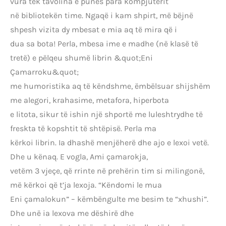
vura tek tavolina e punës para kompjuterit
në bibliotekën time. Ngaqë i kam shpirt, më bëjnë
shpesh vizita dy mbesat e mia aq të mira që i
dua sa bota! Perla, mbesa ime e madhe (në klasë të
tretë) e pëlqeu shumë librin &quot;Eni
Çamarroku&quot;
me humoristika aq të këndshme, ëmbëlsuar shijshëm
me alegori, krahasime, metafora, hiperbota
e litota, sikur të ishin një shportë me luleshtrydhe të
freskta të kopshtit të shtëpisë. Perla ma
kërkoi librin. Ia dhashë menjëherë dhe ajo e lexoi vetë.
Dhe u kënaq. E vogla, Ami çamarokja,
vetëm 3 vjeçe, që rrinte në prehërin tim si milingonë,
më kërkoi që t’ja lexoja. “Këndomi le mua
Eni çamalokun” – këmbëngulte me besim te “xhushi”.
Dhe unë ia lexova me dëshirë dhe