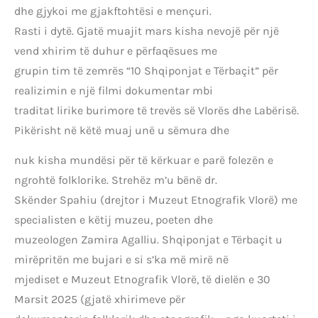
dhe gjykoi me gjakftohtësi e mençuri.
Rasti i dytë. Gjatë muajit mars kisha nevojë për një
vend xhirim të duhur e përfaqësues me
grupin tim të zemrës “10 Shqiponjat e Tërbaçit” për
realizimin e një filmi dokumentar mbi
traditat lirike burimore të trevës së Vlorës dhe Labërisë.
Pikërisht në këtë muaj unë u sëmura dhe
nuk kisha mundësi për të kërkuar e parë folezën e
ngrohtë folklorike. Strehëz m’u bënë dr.
Skënder Spahiu (drejtor i Muzeut Etnografik Vlorë) me
specialisten e këtij muzeu, poeten dhe
muzeologen Zamira Agalliu. Shqiponjat e Tërbaçit u
mirëpritën me bujari e si s’ka më mirë në
mjediset e Muzeut Etnografik Vlorë, të dielën e 30
Marsit 2025 (gjatë xhirimeve për