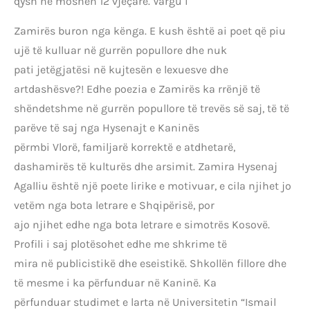
qysh në moshën 12 vjeçare. Vargu i
Zamirës buron nga kënga. E kush është ai poet që piu
ujë të kulluar në gurrën popullore dhe nuk
pati jetëgjatësi në kujtesën e lexuesve dhe
artdashësve?! Edhe poezia e Zamirës ka rrënjë të
shëndetshme në gurrën popullore të trevës së saj, të të
parëve të saj nga Hysenajt e Kaninës
përmbi Vlorë, familjarë korrektë e atdhetarë,
dashamirës të kulturës dhe arsimit. Zamira Hysenaj
Agalliu është një poete lirike e motivuar, e cila njihet jo
vetëm nga bota letrare e Shqipërisë, por
ajo njihet edhe nga bota letrare e simotrës Kosovë.
Profili i saj plotësohet edhe me shkrime të
mira në publicistikë dhe eseistikë. Shkollën fillore dhe
të mesme i ka përfunduar në Kaninë. Ka
përfunduar studimet e larta në Universitetin “Ismail