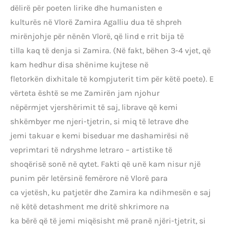
dëlirë për poeten lirike dhe humanisten e
kulturës në Vlorë Zamira Agalliu dua të shpreh
mirënjohje për nënën Vlorë, që lind e rrit bija të
tilla kaq të denja si Zamira. (Në fakt, bëhen 3-4 vjet, që
kam hedhur disa shënime kujtese në
fletorkën dixhitale të kompjuterit tim për këtë poete). E
vërteta është se me Zamirën jam njohur
nëpërmjet vjershërimit të saj, librave që kemi
shkëmbyer me njeri-tjetrin, si miq të letrave dhe
jemi takuar e kemi biseduar me dashamirësi në
veprimtari të ndryshme letraro – artistike të
shoqërisë sonë në qytet. Fakti që unë kam nisur një
punim për letërsinë femërore në Vlorë para
ca vjetësh, ku patjetër dhe Zamira ka ndihmesën e saj
në këtë detashment me dritë shkrimore na
ka bërë që të jemi miqësisht më pranë njëri-tjetrit, si