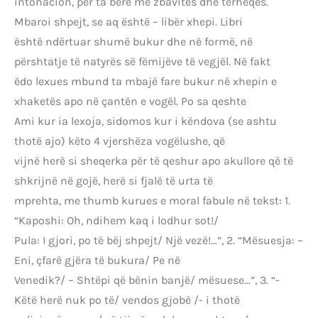
intonacion, për ta bërë më zbavitës dhe tërheqës.
Mbaroi shpejt, se aq është – libër xhepi. Libri
është ndërtuar shumë bukur dhe në formë, në
përshtatje të natyrës së fëmijëve të vegjël. Në fakt
ëdo lexues mbund ta mbajë fare bukur në xhepin e
xhaketës apo në çantën e vogël. Po sa qeshte
Ami kur ia lexoja, sidomos kur i këndova (se ashtu
thotë ajo) këto 4 vjershëza vogëlushe, që
vijnë herë si sheqerka për të qeshur apo akullore që të
shkrijnë në gojë, herë si fjalë të urta të
mprehta, me thumb kurues e moral fabule në tekst: 1.
“Kaposhi: Oh, ndihem kaq i lodhur sot!/
Pula: I gjori, po të bëj shpejt/ Një vezë!…”, 2. “Mësuesja: –
Eni, çfarë gjëra të bukura/ Pe në
Venedik?/ – Shtëpi që bënin banjë/ mësuese…”, 3. “-
Këtë herë nuk po të/ vendos gjobë /- i thotë