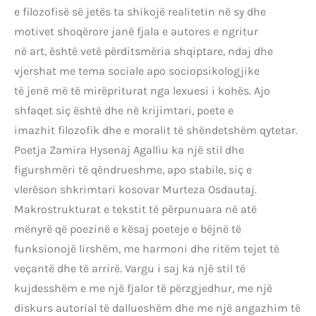
e filozofisë së jetës ta shikojë realitetin në sy dhe
motivet shoqërore janë fjala e autores e ngritur
në art, është vetë përditsmëria shqiptare, ndaj dhe
vjershat me tema sociale apo sociopsikologjike
të jenë më të mirëpriturat nga lexuesi i kohës. Ajo
shfaqet siç është dhe në krijimtari, poete e
imazhit filozofik dhe e moralit të shëndetshëm qytetar.
Poetja Zamira Hysenaj Agalliu ka një stil dhe
figurshmëri të qëndrueshme, apo stabile, siç e
vlerëson shkrimtari kosovar Murteza Osdautaj.
Makrostrukturat e tekstit të përpunuara në atë
mënyrë që poezinë e kësaj poeteje e bëjnë të
funksionojë lirshëm, me harmoni dhe ritëm tejet të
veçantë dhe të arrirë. Vargu i saj ka një stil të
kujdesshëm e me një fjalor të përzgjedhur, me një
diskurs autorial të dallueshëm dhe me një angazhim të