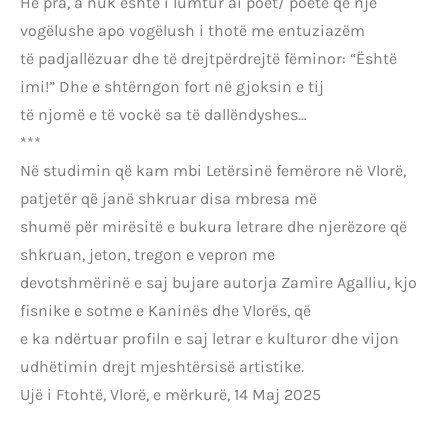
Hë pra, a nuk është i lumtur ai poet/ poete që një
vogëlushe apo vogëlush i thotë me entuziazëm
të padjallëzuar dhe të drejtpërdrejtë fëminor: “Është
imi!” Dhe e shtërngon fort në gjoksin e tij
të njomë e të vockë sa të dallëndyshes…
***
Në studimin që kam mbi Letërsinë femërore në Vlorë,
patjetër që janë shkruar disa mbresa më
shumë për mirësitë e bukura letrare dhe njerëzore që
shkruan, jeton, tregon e vepron me
devotshmërinë e saj bujare autorja Zamire Agalliu, kjo
fisnike e sotme e Kaninës dhe Vlorës, që
e ka ndërtuar profiln e saj letrar e kulturor dhe vijon
udhëtimin drejt mjeshtërsisë artistike.
Ujë i Ftohtë, Vlorë, e mërkurë, 14 Maj 2025