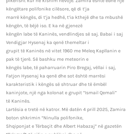
pikërisht kur ne kishim nevojë. Zamira është edhe një
këngëtare polifonike cilësore, që di t’ja
marrë këngës, di t’ja hedhë, t’ia kthejë dhe ta mbushë
këngën, të bëjë iso. E ka në gjenezë
këngën labe të Kaninës, vendlindjes së saj. Babai i saj
Vendigjar Hysenaj ka qenë themeltar i
grupit të Kaninës në vitet 1960 me Meleq Kapllanin e
pak të tjerë. Së bashku me meteorin e
këngës labe, të paharruarin Piro Bregaj, vëllai i saj,
Fatjon Hysenaj ka qenë dhe sot është marrësi
karakteristik i këngës së shtruar dhe të ëmbël
kaninjote, një nga kolonat e grupit “Ismail Qemali”
të Kaninës.
Lartësia e tretë në katror. Më datën 4 prill 2025, Zamira
boton shkrimin “Ninulla polifonike,
Shqiponjat e Tërbaçit dhe Albert Habazaj” në gazetën