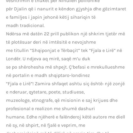
vështrimin e thukët për Ninullën polifonike
për Djalin që i nanurit e këndon gjyshja dhe gëzimtaret
e familjes i japin jehonë këtij sihariqin të
madh tradicional.
Ndërsa më datën 22 prill publikon një shkrim tjetër më
të plotësuar deri në imtësitë e nevojshme
me titullin “Shqiponjat e Tërbaçit” tek “Fjala e Lirë” në
Londër. U ndjeva aq mirë, saqë m’u duk
se po shërohesha më shpejt. Ç’befasi e mrekullueshme
në portalin e madh shqiptaro-londinez
“Fjala e Lirë”! Zamira shfaqet ashtu siç është: një zonjë
e nderuar, qytetare, poete, studiuese,
muzeologe, etnografe, që misionin e saj krijues dhe
profesional e realizon me shumë dashuri
humane. Edhe njëherë e falënderoj këtë autore me diell
në sy, në shpirt, në fjalë e veprim, me