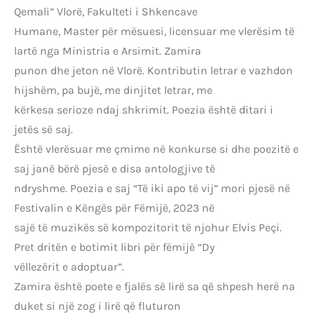
Qemali” Vlorë, Fakulteti i Shkencave
Humane, Master për mësuesi, licensuar me vlerësim të
lartë nga Ministria e Arsimit. Zamira
punon dhe jeton në Vlorë. Kontributin letrar e vazhdon
hijshëm, pa bujë, me dinjitet letrar, me
kërkesa serioze ndaj shkrimit. Poezia është ditari i
jetës së saj.
Është vlerësuar me çmime në konkurse si dhe poezitë e
saj janë bërë pjesë e disa antologjive të
ndryshme. Poezia e saj “Të iki apo të vij” mori pjesë në
Festivalin e Këngës për Fëmijë, 2023 në
sajë të muzikës së kompozitorit të njohur Elvis Peçi.
Pret dritën e botimit libri për fëmijë “Dy
vëllezërit e adoptuar”.
Zamira është poete e fjalës së lirë sa që shpesh herë na
duket si një zog i lirë që fluturon