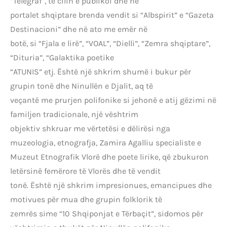
“Telegraf”, të cilin e publikoi dhe në
portalet shqiptare brenda vendit si “Albspirit” e “Gazeta
Destinacioni” dhe në ato me emër në
botë, si “Fjala e lirë”, “VOAL”, “Dielli”, “Zemra shqiptare”,
“Dituria”, “Galaktika poetike
“ATUNIS” etj. Është një shkrim shumë i bukur për
grupin tonë dhe Ninullën e Djalit, aq të
veçantë me prurjen polifonike si jehonë e atij gëzimi në
familjen tradicionale, një vështrim
objektiv shkruar me vërtetësi e dëlirësi nga
muzeologia, etnografja, Zamira Agalliu specialiste e
Muzeut Etnografik Vlorë dhe poete lirike, që zbukuron
letërsinë femërore të Vlorës dhe të vendit
tonë. Është një shkrim impresionues, emancipues dhe
motivues për mua dhe grupin folklorik të
zemrës sime “10 Shqiponjat e Tërbaçit”, sidomos për