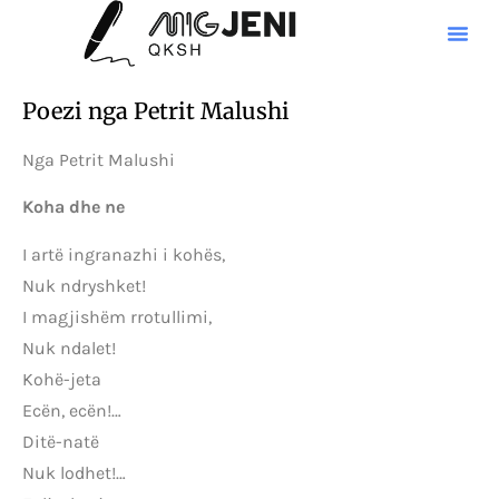
Poezi nga Petrit Malushi
Nga Petrit Malushi
Koha dhe ne
I artë ingranazhi i kohës,
Nuk ndryshket!
I magjishëm rrotullimi,
Nuk ndalet!
Kohë-jeta
Ecën, ecën!…
Ditë-natë
Nuk lodhet!…