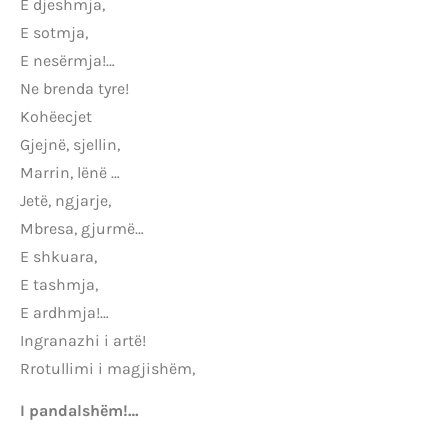
E djeshmja,
E sotmja,
E nesërmja!…
Ne brenda tyre!
Kohëecjet
Gjejnë, sjellin,
Marrin, lënë …
Jetë, ngjarje,
Mbresa, gjurmë…
E shkuara,
E tashmja,
E ardhmja!…
Ingranazhi i artë!
Rrotullimi i magjishëm,
I pandalshëm!…