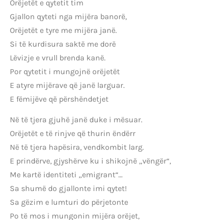
Orëjetët e qytetit tim
Gjallon qyteti nga mijëra banorë,
Orëjetët e tyre me mijëra janë.
Si të kurdisura saktë me dorë
Lëvizje e vrull brenda kanë.
Por qytetit i mungojnë orëjetët
E atyre mijërave që janë larguar.
E fëmijëve që përshëndetjet
Në të tjera gjuhë janë duke i mësuar.
Orëjetët e të rinjve që thurin ëndërr
Në të tjera hapësira, vendkombit larg.
E prindërve, gjyshërve ku i shikojnë „vëngër“,
Me kartë identiteti „emigrant“…
Sa shumë do gjallonte imi qytet!
Sa gëzim e lumturi do përjetonte
Po të mos i mungonin mijëra orëjet,