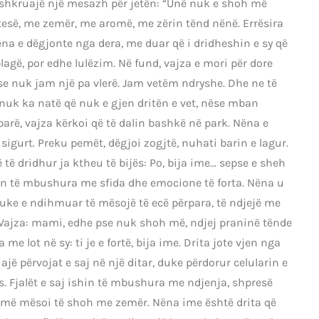
 të shkruajë një mesazh për jetën: “Unë nuk e shoh më
ujtesë, me zemër, me aromë, me zërin tënd nënë. Errësira
ëna e dëgjonte nga dera, me duar që i dridheshin e sy që
plagë, por edhe lulëzim. Në fund, vajza e mori për dore
e nuk jam një pa vlerë. Jam vetëm ndryshe. Dhe ne të
 nuk ka natë që nuk e gjen dritën e vet, nëse mban
parë, vajza kërkoi që të dalin bashkë në park. Nëna e
igurt. Preku pemët, dëgjoi zogjtë, nuhati barin e lagur.
ë dridhur ja ktheu të bijës: Po, bija ime… sepse e sheh
hin të mbushura me sfida dhe emocione të forta. Nëna u
 duke e ndihmuar të mësojë të ecë përpara, të ndjejë me
. Vajza: mami, edhe pse nuk shoh më, ndjej praninë tënde
e lot në sy: ti je e fortë, bija ime. Drita jote vjen nga
ajë përvojat e saj në një ditar, duke përdorur celularin e
s. Fjalët e saj ishin të mbushura me ndjenja, shpresë
ra më mësoi të shoh me zemër. Nëna ime është drita që