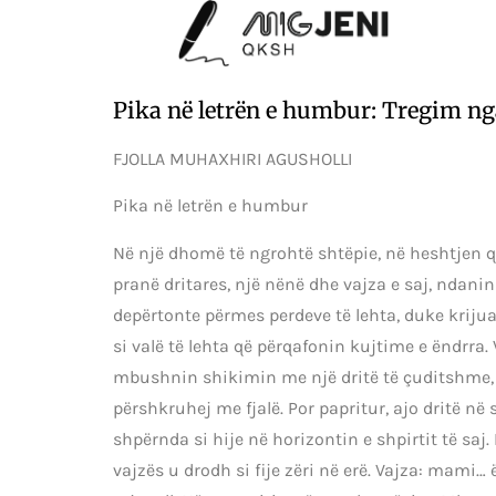
Pika në letrën e humbur: Tregim
FJOLLA MUHAXHIRI AGUSHOLLI
Pika në letrën e humbur
Në një dhomë të ngrohtë shtëpie, në heshtjen q
pranë dritares, një nënë dhe vajza e saj, ndani
depërtonte përmes perdeve të lehta, duke krijuar
si valë të lehta që përqafonin kujtime e ëndrra.
mbushnin shikimin me një dritë të çuditshme,
përshkruhej me fjalë. Por papritur, ajo dritë në sy
shpërnda si hije në horizontin e shpirtit të saj
vajzës u drodh si fije zëri në erë. Vajza: mami