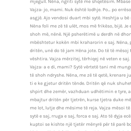
mjegull. Nëna, ngriti sytë me shqetësim. Mbase j
Vajza: jo, mami. Nuk është lodhje. Po… po errëso
asgjë. Ajo vendosi duart mbi sytë. Heshtja u bë 
Nëna foli me zë të ulët, mos më frikëso, bijë. J
shoh më, nënë. Një psherëtimë u derdh në dhomë
mbështetur kokën mbi kraharorin e saj. Nëna, pas
dritën, unë do të jam Hëna jote. Do të të mëso
vështira. Vajza mërzitej, tërhiqej në veten e saj.
Vajza: a e di, mami? Sytë vërtetë tani më mung
të shoh ndryshe. Nëna, me zë të qetë, krenare ju
ti e ke gjetur dritën tënde. Dritën që nuk shuhe
shpirt dhe zemër, vazhduan udhëtimin e tyre, as
mbajtur dritën për tjetrën, kurse tjetra duke
me lot, lutje dhe mësime të reja. Vajza mësoi të 
sytë e saj, rruga e saj, forca e saj. Ato të dyja 
kuptoi se kishte një tjetër mënyrë për të parë bo