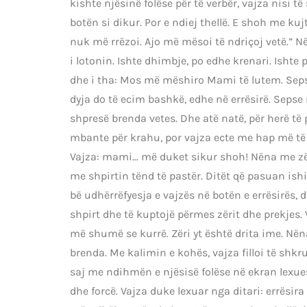
kishte njësinë folëse për të verbër, vajza nisi
botën si dikur. Por e ndiej thellë. E shoh me k
nuk më rrëzoi. Ajo më mësoi të ndriçoj vetë.” N
i lotonin. Ishte dhimbje, po edhe krenari. Ishte 
dhe i tha: Mos më mëshiro Mami të lutem. Seps
dyja do të ecim bashkë, edhe në errësirë. Sepse
shpresë brenda vetes. Dhe atë natë, për herë të 
mbante për krahu, por vajza ecte me hap më të s
Vajza: mami… më duket sikur shoh! Nëna me zë t
me shpirtin tënd të pastër. Ditët që pasuan is
bë udhërrëfyesja e vajzës në botën e errësirës,
shpirt dhe të kuptojë përmes zërit dhe prekjes
më shumë se kurrë. Zëri yt është drita ime. Nëna m
brenda. Me kalimin e kohës, vajza filloi të shkru
saj me ndihmën e njësisë folëse në ekran lexue
dhe forcë. Vajza duke lexuar nga ditari: errësi