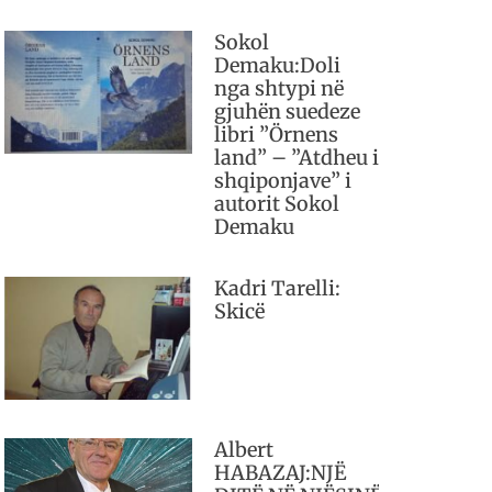
Sokol
Demaku:Doli
nga shtypi në
gjuhën suedeze
libri ”Örnens
land” – ”Atdheu i
shqiponjave” i
autorit Sokol
Demaku
Kadri Tarelli:
Skicë
Albert
HABAZAJ:NJË