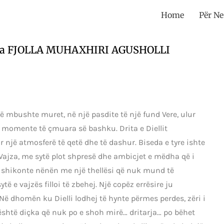
Home
Për Ne
 nga FJOLLA MUHAXHIRI AGUSHOLLI
ë mbushte muret, në një pasdite të një fund Vere, ulur
n momente të çmuara së bashku. Drita e Diellit
 një atmosferë të qetë dhe të dashur. Biseda e tyre ishte
 Vajza, me sytë plot shpresë dhe ambicjet e mëdha që i
 shikonte nënën me një thellësi që nuk mund të
të e vajzës filloi të zbehej. Një copëz errësire ju
. Në dhomën ku Dielli lodhej të hynte përmes perdes, zëri i
… është diçka që nuk po e shoh mirë… dritarja… po bëhet