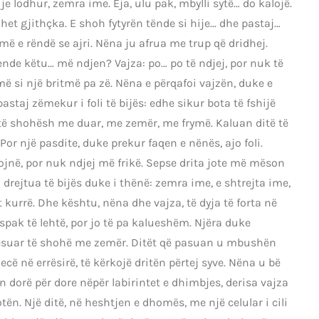
e lodhur, zemra ime. Eja, ulu pak, mbylli sytë… do kalojë.
het gjithçka. E shoh fytyrën tënde si hije… dhe pastaj…
më e rëndë se ajri. Nëna ju afrua me trup që dridhej.
e ende këtu… më ndjen? Vajza: po… po të ndjej, por nuk të
 si një britmë pa zë. Nëna e përqafoi vajzën, duke e
taj zëmekur i foli të bijës: edhe sikur bota të fshijë
j të shohësh me duar, me zemër, me frymë. Kaluan ditë të
 Por një pasdite, duke prekur faqen e nënës, ajo foli.
ojnë, por nuk ndjej më frikë. Sepse drita jote më mëson
 drejtua të bijës duke i thënë: zemra ime, e shtrejta ime,
t kurrë. Dhe kështu, nëna dhe vajza, të dyja të forta në
pak të lehtë, por jo të pa kalueshëm. Njëra duke
 mësuar të shohë me zemër. Ditët që pasuan u mbushën
ecë në errësirë, të kërkojë dritën përtej syve. Nëna u bë
ecën dorë për dore nëpër labirintet e dhimbjes, derisa vajza
tën. Një ditë, në heshtjen e dhomës, me një celular i cili