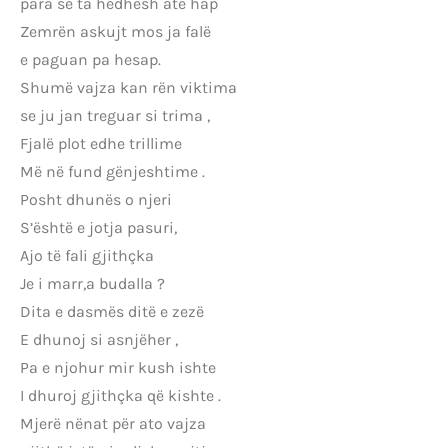
para se ta hedhësh atë hap
Zemrën askujt mos ja falë
e paguan pa hesap.
Shumë vajza kan rën viktima
se ju jan treguar si trima ,
Fjalë plot edhe trillime
Më në fund gënjeshtime .
Posht dhunës o njeri
S’është e jotja pasuri,
Ajo të fali gjithçka
Je i marr,a budalla ?
Dita e dasmës ditë e zezë
E dhunoj si asnjëher ,
Pa e njohur mir kush ishte
I dhuroj gjithçka që kishte .
Mjerë nënat për ato vajza