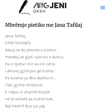
Mbrëmje pietike me Jana Tafilaj
Jana Tafilaj
STOP DHUNËS
Gëzoj se do jetonte e lumtur
mendoj se gjeti njeriun e duhur,
Pa e njohur mir se cili ishte
I dhuroj gjithçka që kishte .
Pa kushte ja dha dashurin …
I fali gjithë mirësinë,
E ndjeu si shpirtë binjak
në të vërtetë se kishte hak .
Një këshill dua tju jap