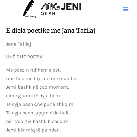
E diela poetike me Jana Tafilaj
Jana Tafilaj
UNË DHE POEZIA
Me poezin ndihem e qet,
unë flas me të,e ajo me mua flet.
Jemi bashk në çdo moment,
edhe gjumë të dyja flem.
Të dyja bashk,në punë shkojm,
Të dyja bashk,qajm ç’do hall,
për ç’do gjë bashk bisedojm.
Jemi bër miq të pa ndar .