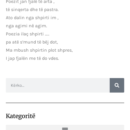
Poezit jan fjalë të arta ,
të sinqerta dhe të pastra.
Ato dalin nga shpirti im ,
nga agimi në agim.
Poezia ilaç shpirti …..
pa atë s’mund të bëj dot,
Ma mbush shpirtin plot shpres,
I jap fjalën me të do vdes.
Kategoritë