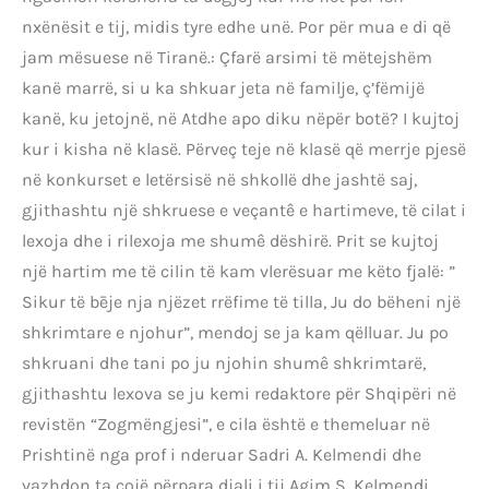
nxënësit e tij, midis tyre edhe unë. Por për mua e di që
jam mësuese në Tiranë.: Çfarë arsimi të mëtejshëm
kanë marrë, si u ka shkuar jeta në familje, ç’fëmijë
kanë, ku jetojnë, në Atdhe apo diku nëpër botë? I kujtoj
kur i kisha në klasë. Përveç teje në klasë që merrje pjesë
në konkurset e letërsisë në shkollë dhe jashtë saj,
gjithashtu një shkruese e veçantê e hartimeve, të cilat i
lexoja dhe i rilexoja me shumê dëshirë. Prit se kujtoj
një hartim me të cilin të kam vlerësuar me këto fjalë: ”
Sikur të bēje nja njëzet rrëfime të tilla, Ju do bëheni një
shkrimtare e njohur”, mendoj se ja kam qëlluar. Ju po
shkruani dhe tani po ju njohin shumê shkrimtarë,
gjithashtu lexova se ju kemi redaktore për Shqipëri në
revistën “Zogmëngjesi”, e cila është e themeluar në
Prishtinë nga prof i nderuar Sadri A. Kelmendi dhe
vazhdon ta cojë përpara djali i tij Agim S. Kelmendi,