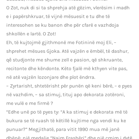
O Zot, nuk di si ta shprehja atë gëzim, vlerësim i madh
e i papërshkruar, të vijnë mësuesit e tu dhe të
interesohen se ku banon dhe për cfarë e vazhdoja
shkollën e lartë. O Zot!
Eh, të kujtojmë gjithmonë me Fotininë moj Eli, –
shprehet mësues Gjoka. Atë vajzën e ëmbël, të dashur,
qê studjonte me shume zell e pasion, që shkruante,
recitonte dhe kēndonte. Këto fjalë më kthyen vite pas,
në atë vajzën lozonjare dhe plot ëndrra.
– Zyrtarisht, shtetërisht për punën që keni bërë, – e pyes
në vazhdim, – sa stimuj, tituj apo dekorata zotëroni,
me vulë e me firmë ?
“Edhe unë po të pyes ty: “A ka stimuj e dekorata më të
bukura se të ruash të këtillë kujtime nga vendi ku ke
punuar?” Megjithatë, para vitit 1990 mua më janë
dhënë: një medalje “Naim Frashëri” dhe një çmim i dytë