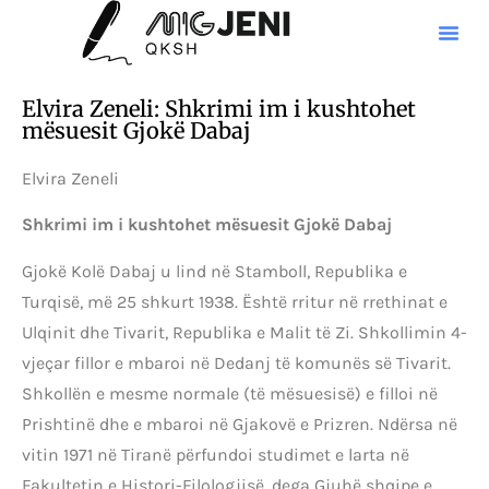
Elvira Zeneli: Shkrimi im i kushtohet
mësuesit Gjokë Dabaj
Elvira Zeneli
Shkrimi im i kushtohet mësuesit Gjokë Dabaj
Gjokë Kolë Dabaj u lind në Stamboll, Republika e
Turqisë, më 25 shkurt 1938. Është rritur në rrethinat e
Ulqinit dhe Tivarit, Republika e Malit të Zi. Shkollimin 4-
vjeçar fillor e mbaroi në Dedanj të komunës së Tivarit.
Shkollën e mesme normale (të mësuesisë) e filloi në
Prishtinë dhe e mbaroi në Gjakovë e Prizren. Ndërsa në
vitin 1971 në Tiranë përfundoi studimet e larta në
Fakultetin e Histori-Filologjisë, dega Gjuhë shqipe e