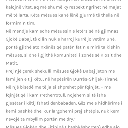
kalojnë vitet, aq më shumë ky respekt ngrihet në majat
më të larta. Këta mësues kanë lënë gjurmë të thella në
formimin tim.
Në mendje kam edhe mësuesin e letërsisë në gjimnaz
Gjokë Dabaj, tê cilin nuk e harroj kurrë jo vetëm unë,
por të gjithë ato nxēnës që patën fatin e mirë ta kishin
mësues, si dhe i gjithë komuniteti i zonës së Klosit dhe
Matit.
Prej një çerek shekulli mësues Gjokê Dabaj jeton me
familjen e tij këtu, në hapësirën Durrës-Shijak-Tiranë.
Në një bisedê me të ja si shprehet për fqinjët; – me
fqinjët që i kam rretherrotull, ndjehem si të isha
pjesëtar i këtij fshati denbabaden. Gëzime e hidhërime i
kemi bashkë dhe, kur largohemi prej shtëpie, nuk kemi
nevojë ta mbyllim portën me dry.”
Mësues Gjokën dhe Fitininē ( bashkëshorten) edhe ajo