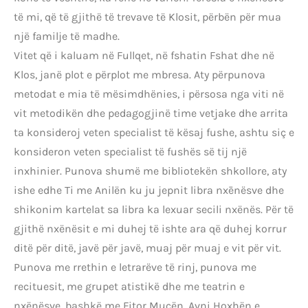
të mi, që të gjithë të trevave të Klosit, përbën për mua
një familje të madhe.
Vitet që i kaluam në Fullqet, në fshatin Fshat dhe në
Klos, janë plot e përplot me mbresa. Aty përpunova
metodat e mia të mësimdhënies, i përsosa nga viti në
vit metodikën dhe pedagogjinë time vetjake dhe arrita
ta konsideroj veten specialist të kësaj fushe, ashtu siç e
konsideron veten specialist të fushës së tij një
inxhinier. Punova shumë me bibliotekën shkollore, aty
ishe edhe Ti me Anilën ku ju jepnit libra nxēnësve dhe
shikonim kartelat sa libra ka lexuar secili nxënës. Për të
gjithë nxënësit e mi duhej të ishte ara që duhej korrur
ditë për ditë, javë për javë, muaj për muaj e vit për vit.
Punova me rrethin e letrarëve të rinj, punova me
recituesit, me grupet atistikë dhe me teatrin e
nxënësve, bashkë me Fitor Muçën, Avni Hoxhën e