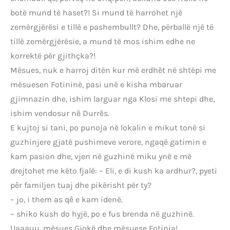
botë mund të haset?! Si mund të harrohet një
zemërgjërësi e tillë e pashembullt? Dhe, përballë një të
tillë zemërgjërësie, a mund të mos ishim edhe ne
korrektë për gjithçka?!
Mësues, nuk e harroj ditën kur më erdhēt në shtëpi me
mësuesen Fotininë, pasi unë e kisha mbaruar
gjimnazin dhe, ishim larguar nga Klosi me shtepi dhe,
ishim vendosur nē Durrēs.
E kujtoj si tani, po punoja në lokalin e mikut tonë si
guzhinjere gjatë pushimeve verore, ngaqë gatimin e
kam pasion dhe, vjen në guzhinë miku ynë e më
drejtohet me këto fjalë: – Eli, e di kush ka ardhur?, pyeti
pêr familjen tuaj dhe pikërisht për ty?
– jo, i them as qê e kam idenë.
– shiko kush do hyjë, po e fus brenda në guzhinë.
Uaaauu, mësues Gjokë dhe mësuese Fotinia!