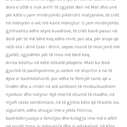
dora e UDB-s nuk arriti të zgjatet deri në Mat dhe unë
për këtë u jam mirënjohës pikërisht matjanëve, të cilët
në mënyrën e vet më kanë mbrojtur. U jam mirënjohës
gjithashtu edhe atyre kuadrove, të cilët kanë pasur në
dorë për të më bërë keq edhe mirë, por ata, për arsye që
vetë ata i dinë (ose i dinin, sepse mund të mos jenë më
gjallë), zgjodhën për të mos më bërë keq.
Arrita kështu në këtë shkallë pleqërie. Mati ka lënë
gjurmë të pashlyeshme jo vetëm në shpirtin e ne të
dyve si bashkëshortë, por edhe te fëmijët tanë, që u
lindën dhe u rritën në atë ambient të mrekullueshëm
njerëzor dhe natyror. Një meritë shumë të madhe, në
mjaft raste vendimtare, në të gjitha këto që thashë, ka,
sigurisht, edhe shoqja ime e jetës Fotinia,
bashkëkrijuesja e familjes dhe koleg‘ja ime më e afërt
në punët tona, si mësues/e dhe si edukatorë, në Klos