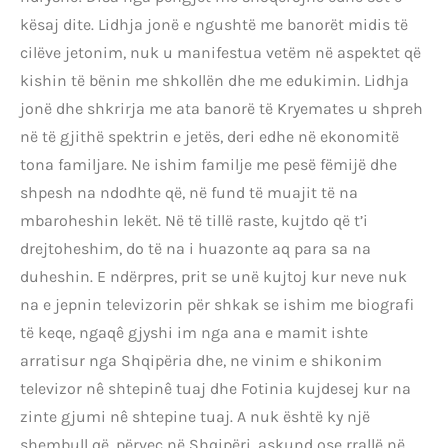
kësaj dite. Lidhja jonë e ngushtë me banorët midis të
cilëve jetonim, nuk u manifestua vetëm në aspektet që
kishin të bënin me shkollën dhe me edukimin. Lidhja
jonë dhe shkrirja me ata banorë të Kryemates u shpreh
në të gjithë spektrin e jetës, deri edhe në ekonomitë
tona familjare. Ne ishim familje me pesë fëmijë dhe
shpesh na ndodhte që, në fund të muajit të na
mbaroheshin lekët. Në të tillë raste, kujtdo që t’i
drejtoheshim, do të na i huazonte aq para sa na
duheshin. E ndërpres, prit se unë kujtoj kur neve nuk
na e jepnin televizorin për shkak se ishim me biografi
të keqe, ngaqê gjyshi im nga ana e mamit ishte
arratisur nga Shqipëria dhe, ne vinim e shikonim
televizor nê shtepinê tuaj dhe Fotinia kujdesej kur na
zinte gjumi nê shtepine tuaj. A nuk është ky një
shembull që, përveç në Shqipëri, askund ose rrallë në