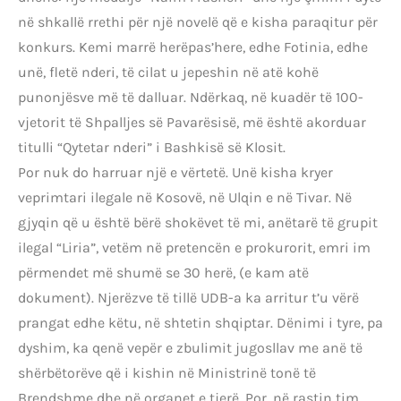
në shkallë rrethi për një novelë që e kisha paraqitur për
konkurs. Kemi marrë herëpas’here, edhe Fotinia, edhe
unë, fletë nderi, të cilat u jepeshin në atë kohë
punonjësve më të dalluar. Ndërkaq, në kuadër të 100-
vjetorit të Shpalljes së Pavarësisë, më është akorduar
titulli “Qytetar nderi” i Bashkisë së Klosit.
Por nuk do harruar një e vërtetë. Unë kisha kryer
veprimtari ilegale në Kosovë, në Ulqin e në Tivar. Në
gjyqin që u është bërë shokëvet të mi, anëtarë të grupit
ilegal “Liria”, vetëm në pretencën e prokurorit, emri im
përmendet më shumë se 30 herë, (e kam atë
dokument). Njerëzve të tillë UDB-a ka arritur t’u vërë
prangat edhe këtu, në shtetin shqiptar. Dënimi i tyre, pa
dyshim, ka qenë vepër e zbulimit jugosllav me anë të
shërbëtorëve që i kishin në Ministrinë tonë të
Brendshme dhe në organet e tjerë. Por, në rastin tim,