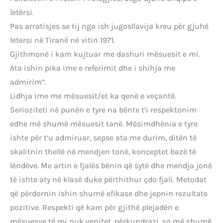
letërsi.
Pas arratisjes se tij nga ish jugosllavija kreu për gjuhë
letersi në Tiranë në vitin 1971.
Gjithmonë i kam kujtuar me dashuri mësuesit e mi.
Ata ishin pika ime e referimit dhe i shihja me
admirim”.
Lidhja ime me mësuesit/et ka qenë e veçantë.
Serioziteti në punën e tyre na bënte t’i respektonim
edhe më shumë mësuesit tanë. Mësimdhënia e tyre
ishte për t’u admiruar, sepse ata me durim, ditën të
skalitnin thellë në mendjen tonë, konceptet bazë të
lëndëve. Me artin e fjalës bënin që sytë dhe mendja jonë
të ishte aty në klasë duke përthithur çdo fjali. Metodat
që përdornin ishin shumë efikase dhe jepnin rezultate
pozitive. Respekti që kam për gjithë plejadën e
mësuesve të mi nuk venitet, përkundrazi, sa më shumë