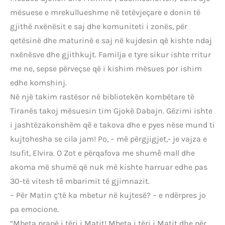
mësuese e mrekullueshme në tetëvjeçare e donin të
gjithë nxënësit e saj dhe komuniteti i zonës, për
qetësinë dhe maturinë e saj në kujdesin që kishte ndaj
nxënësve dhe gjithkujt. Familja e tyre sikur ishte rritur
me ne, sepse përveçse që i kishim mësues por ishim
edhe komshinj.
Në një takim rastësor në bibliotekën kombëtare të
Tiranës takoj mësuesin tim Gjokë Dabajn. Gëzimi ishte
i jashtëzakonshëm qê e takova dhe e pyes nëse mund ti
kujtohesha se cila jam! Po, – më përgjigjet,- je vajza e
Isufit, Elvira. O Zot e përqafova me shumê mall dhe
akoma më shumë që nuk më kishte harruar edhe pas
30-të vitesh tê mbarimit të gjimnazit.
– Për Matin ç’të ka mbetur në kujtesë? – e ndërpres jo
pa emocione.
“Mbeta prapë i tëri i Matit! Mbeta i tëri i Matit dhe për