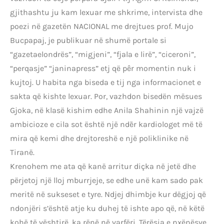
gjithashtu ju kam lexuar me shkrime, intervista dhe
poezi në gazetën NACIONAL me drejtues prof. Mujo
Bucpapaj, je publikuar në shumë portale si
“gazetaelondrës”, “migjeni”, “fjala e lirë”, “ciceroni”,
“perqasje” “janinapress” etj që pêr momentin nuk i
kujtoj. U habita nga biseda e tij nga informacionet e
sakta që kishte lexuar. Por, vazhdon bisedën mësues
Gjoka, në klasë kishim edhe Anila Shahinin një vajzë
ambicioze e cila sot është një ndēr kardiologet më të
mira që kemi dhe drejtoreshë e një poliklinike në
Tiranë.
Krenohem me ata që kanë arritur diçka në jetë dhe
përjetoj një lloj mburrjeje, se edhe unë kam sado pak
meritë në sukseset e tyre. Ndjej dhimbje kur dëgjoj që
ndonjëri s’është atje ku duhej të ishte apo që, në këtë
kohë të vështirë, ka rënë në varfëri. Tërësia e nxënësve