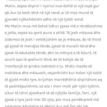
Matin, sepse shpirti i njeriut nuk është si një copë gur
që, kur ta kesh lënë në një vend, ai të mos mund të
gjendet njëkohësisht edhe në një tjetër vend.
Me Matin mua më është lidhur pjesa më e rëndësishme
e jetës, sepse ka qenë puna e atillë. Të jesh mësues dhe
sidomos të jesh i vetëdijshëm se je mësues, do të thotë
që pjesë të mendjes tënde, pjesë të moralit tënd dhe
pjesë të edukatës tënde, deri te mënyra e të folurit, të
ecurit apo të qeshurit tënd, do të kalojë, do të
interferojë te qindra nxënësit e tu. Midis masës së
nxënësve dhe mësuesit, veçanërisht kur kalon një kohë
të gjatë midis tyre, krijohen marrëdhënie shpirtërore aq
të pashkëputshme, sa ata i merr malli për njëri-tjetrin,
sikur të ishin pjesëtarë të së njëjtës familje. Tani, një
pjesë e tyre janë mbi 50 vjeç, por mua pandërprerë më
ngacmon kërshëria ta dëgjoj kur më flet për ish