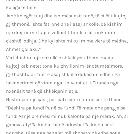
kolegë të tjerë.
Janë kolegēt tuaj dhe ish mësuesit tanë, të cilët i kujtoj
gjithmonë. Ishte fati ynë dhe i asaj shkolle, që kishim
një drejtor me fuqi e vullnet titanik, i cili nuk dinte
ç’është lodhja. Dhe ky ishte miku im me vlera të mëdha,
Ahmet Çollaku.”
Vërtet ishim një shkollë e shkëlqyer i them, madje
kujtoj kabinetet tona ku zhvillonim lëndët mësimore,
gjithashtu arrtijet e asaj shkolle dukeshin edhe nga
falenderimet që vinin nga Universiteti i Tiranës nga
nxënësit tanê që shkëlqenin atje.
Heshti për një çast, por pati edhe shumë për të thënë.
“Dëshira pa fund! Punë pa fund! Të meta dhe pengje pa
fund! Asnjë orë mësimi nuk kalonte pa një merak: Ah, si
gabova aty! Ta kisha thënë ndryshe! Ta kisha bërë
ndryshe! Disa nga pengjet më shoqërojnë edhe sot e