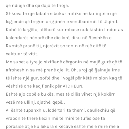
që ndieja dhe që doja të thoja.
Shkova te një fabula e bukur mitike në kufinjtë e një
legjende që tregon origjinën e vendbanimit të Ulqinit.
Kohë të largëta, atëherë kur mbase nuk kishin lindur as
kalendarët hënorë dhe diellorë, diku në Bjeshkën e
Rumisë pranë tij, njerëzit shkonin në një ditë të
caktuar të vitit.
Me supet e tyre jo sizifianë dërgonin në majë gurë që të
afroheshin sa më pranë qiellit. Oh, uroj që fjalnaja ime
të ishte një gur, qoftë dhe i vogël për këtë mision kaq të
vështirë dhe kaq fisnik për ATDHEUN.
Është ajo copë e bukës, mes të cilës vihet një kokërr
vezë me ullinj, djathë, qepë, .
Ai është tupanxhiu, lodërtari ta themi, daullexhiu që
vrapon të therë kecin më të mirë të tufës ose ta
porosisë atje ku lëkura e kecave është më e mirë më e