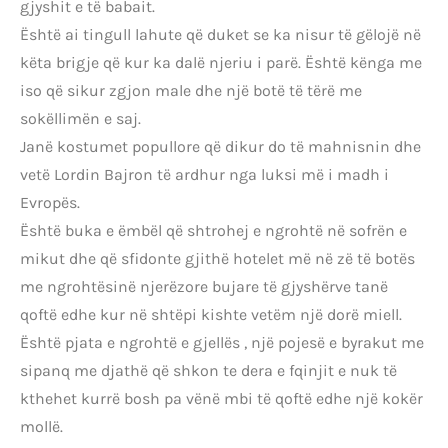
gjyshit e të babait.
Është ai tingull lahute që duket se ka nisur të gëlojë në
këta brigje që kur ka dalë njeriu i parë. Është kënga me
iso që sikur zgjon male dhe një botë të tërë me
sokëllimën e saj.
Janë kostumet popullore që dikur do të mahnisnin dhe
vetë Lordin Bajron të ardhur nga luksi më i madh i
Evropës.
Është buka e ëmbël që shtrohej e ngrohtë në sofrën e
mikut dhe që sfidonte gjithë hotelet më në zë të botës
me ngrohtësinë njerëzore bujare të gjyshërve tanë
qoftë edhe kur në shtëpi kishte vetëm një dorë miell.
Është pjata e ngrohtë e gjellës , një pojesë e byrakut me
sipanq me djathë që shkon te dera e fqinjit e nuk të
kthehet kurrë bosh pa vënë mbi të qoftë edhe një kokër
mollë.