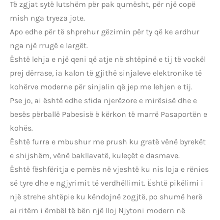
Të zgjat sytë lutshëm për pak qumësht, për një copë
mish nga tryeza jote.
Apo edhe për të shprehur gëzimin për ty që ke ardhur
nga një rrugë e largët.
Është lehja e një qeni që atje në shtëpinë e tij të vockël
prej dërrase, ia kalon të gjithë sinjaleve elektronike të
kohërve moderne për sinjalin që jep me lehjen e tij.
Pse jo, ai është edhe sfida njerëzore e mirësisë dhe e
besës përballë Pabesisë ë kërkon të marrë Pasaportën e
kohës.
Është furra e mbushur me prush ku gratë vënë byrekët
e shijshëm, vënë bakllavatë, kuleçët e dasmave.
Është fëshfëritja e pemës në vjeshtë ku nis loja e rënies
së tyre dhe e ngjyrimit të verdhëllimit. Është pikëlimi i
një strehe shtëpie ku këndojnë zogjtë, po shumë herë
ai ritëm i ëmbël të bën një lloj Njytoni modern në