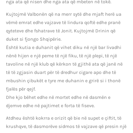
nga ata që nisen dhe nga ata që mbeten në tokë.
Kujtojmë Valbonën që na merr sytë dhe mjaft herë ua
vëmë emrat edhe vajzave të lindura qoftë edhe pranë
qyteteve dhe fshatrave të Jonit. Kujtojmë Drinin që
duket si fjongo Shqipërie.
Është kutia e duhanit që vihet diku në një bar livadhi
nënë hijen e një peme të një fiku, të një plepi, të një
tavoline në një klub që kërkon të gjithë ata që janë në
të të zgjasin duart për të dredhur cigare apo dhe të
mbushin çibukët e tyre me duhanin e grirë si i thonë
fjalës për qejf.
Dhe kjo bëhet edhe në mortet edhe në dasmën e
djemve edhe në pajtimet e forta të fiseve.
Atdheu është kokrra e orizit që bie në supet e çiftit, të
krushqve, të dasmorëve sidmos të vajzave që presin një