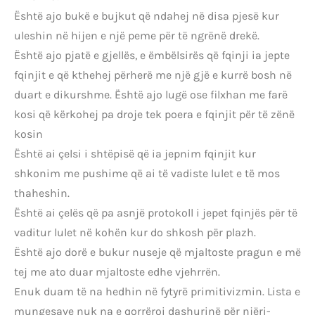
Është ajo bukë e bujkut që ndahej në disa pjesë kur
uleshin në hijen e një peme për të ngrënë drekë.
Është ajo pjatë e gjellës, e ëmbëlsirës që fqinji ia jepte
fqinjit e që kthehej përherë me një gjë e kurrë bosh në
duart e dikurshme. Është ajo lugë ose filxhan me farë
kosi që kërkohej pa droje tek poera e fqinjit për të zënë
kosin
Është ai çelsi i shtëpisë që ia jepnim fqinjit kur
shkonim me pushime që ai të vadiste lulet e të mos
thaheshin.
Është ai çelës që pa asnjë protokoll i jepet fqinjës për të
vaditur lulet në kohën kur do shkosh për plazh.
Është ajo dorë e bukur nuseje që mjaltoste pragun e më
tej me ato duar mjaltoste edhe vjehrrën.
Enuk duam të na hedhin në fytyrë primitivizmin. Lista e
mungesave nuk na e qorrëroi dashurinë për njëri-