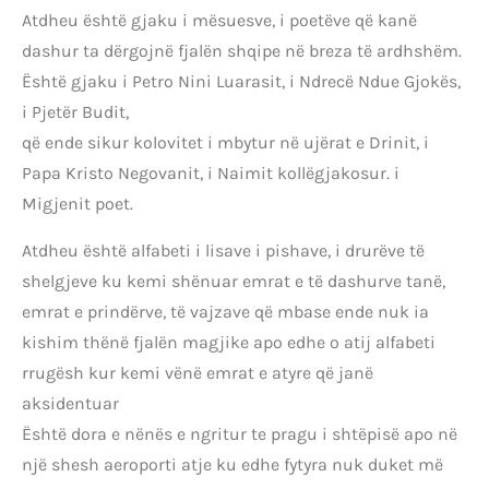
Atdheu është gjaku i mësuesve, i poetëve që kanë
dashur ta dërgojnë fjalën shqipe në breza të ardhshëm.
Është gjaku i Petro Nini Luarasit, i Ndrecë Ndue Gjokës,
i Pjetër Budit,
që ende sikur kolovitet i mbytur në ujërat e Drinit, i
Papa Kristo Negovanit, i Naimit kollëgjakosur. i
Migjenit poet.
Atdheu është alfabeti i lisave i pishave, i drurëve të
shelgjeve ku kemi shënuar emrat e të dashurve tanë,
emrat e prindërve, të vajzave që mbase ende nuk ia
kishim thënë fjalën magjike apo edhe o atij alfabeti
rrugësh kur kemi vënë emrat e atyre që janë
aksidentuar
Është dora e nënës e ngritur te pragu i shtëpisë apo në
një shesh aeroporti atje ku edhe fytyra nuk duket më