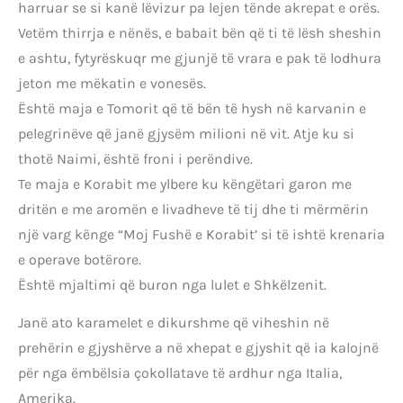
harruar se si kanë lëvizur pa lejen tënde akrepat e orës.
Vetëm thirrja e nënës, e babait bën që ti të lësh sheshin
e ashtu, fytyrëskuqr me gjunjë të vrara e pak të lodhura
jeton me mëkatin e vonesës.
Është maja e Tomorit që të bën të hysh në karvanin e
pelegrinëve që janë gjysëm milioni në vit. Atje ku si
thotë Naimi, është froni i perëndive.
Te maja e Korabit me ylbere ku këngëtari garon me
dritën e me aromën e livadheve të tij dhe ti mërmërin
një varg kënge “Moj Fushë e Korabit’ si të ishtë krenaria
e operave botërore.
Është mjaltimi që buron nga lulet e Shkëlzenit.
Janë ato karamelet e dikurshme që viheshin në
prehërin e gjyshërve a në xhepat e gjyshit që ia kalojnë
për nga ëmbëlsia çokollatave të ardhur nga Italia,
Amerika.