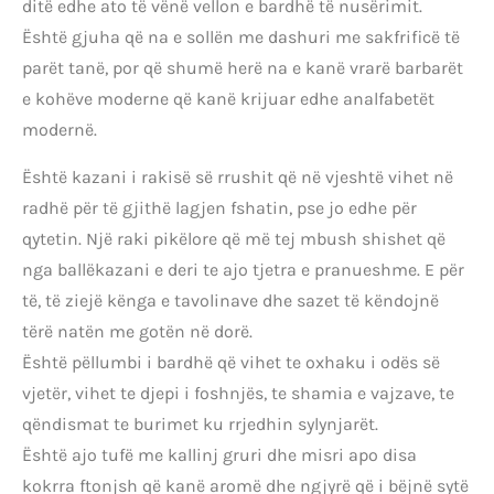
ditë edhe ato të vënë vellon e bardhë të nusërimit.
Është gjuha që na e sollën me dashuri me sakfrificë të
parët tanë, por që shumë herë na e kanë vrarë barbarët
e kohëve moderne që kanë krijuar edhe analfabetët
modernë.
Është kazani i rakisë së rrushit që në vjeshtë vihet në
radhë për të gjithë lagjen fshatin, pse jo edhe për
qytetin. Një raki pikëlore që më tej mbush shishet që
nga ballëkazani e deri te ajo tjetra e pranueshme. E për
të, të ziejë kënga e tavolinave dhe sazet të këndojnë
tërë natën me gotën në dorë.
Është pëllumbi i bardhë që vihet te oxhaku i odës së
vjetër, vihet te djepi i foshnjës, te shamia e vajzave, te
qëndismat te burimet ku rrjedhin sylynjarët.
Është ajo tufë me kallinj gruri dhe misri apo disa
kokrra ftonjsh që kanë aromë dhe ngjyrë që i bëjnë sytë