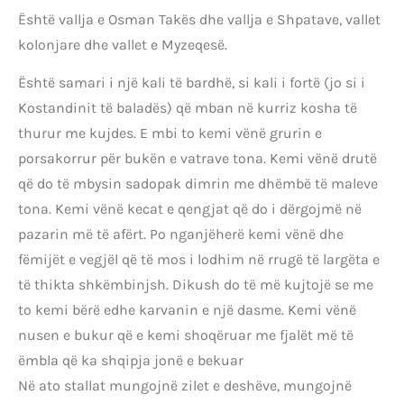
Është vallja e Osman Takës dhe vallja e Shpatave, vallet
kolonjare dhe vallet e Myzeqesë.
Është samari i një kali të bardhë, si kali i fortë (jo si i
Kostandinit të baladës) që mban në kurriz kosha të
thurur me kujdes. E mbi to kemi vënë grurin e
porsakorrur për bukën e vatrave tona. Kemi vënë drutë
që do të mbysin sadopak dimrin me dhëmbë të maleve
tona. Kemi vënë kecat e qengjat që do i dërgojmë në
pazarin më të afërt. Po nganjëherë kemi vënë dhe
fëmijët e vegjël që të mos i lodhim në rrugë të largëta e
të thikta shkëmbinjsh. Dikush do të më kujtojë se me
to kemi bërë edhe karvanin e një dasme. Kemi vënë
nusen e bukur që e kemi shoqëruar me fjalët më të
ëmbla që ka shqipja jonë e bekuar
Në ato stallat mungojnë zilet e deshëve, mungojnë