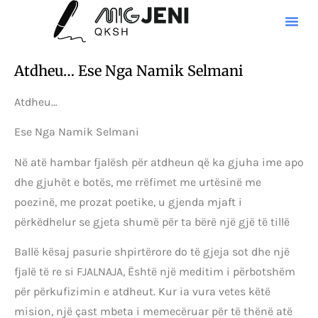
Atdheu… Ese Nga Namik Selmani
Atdheu…
Ese Nga Namik Selmani
Në atë hambar fjalësh për atdheun që ka gjuha ime apo
dhe gjuhët e botës, me rrëfimet me urtësinë me
poezinë, me prozat poetike, u gjenda mjaft i
përkëdhelur se gjeta shumë për ta bërë një gjë të tillë
Ballë kësaj pasurie shpirtërore do të gjeja sot dhe një
fjalë të re si FJALNAJA, Është një meditim i përbotshëm
për përkufizimin e atdheut. Kur ia vura vetes këtë
mision, një çast mbeta i memecëruar për të thënë atë