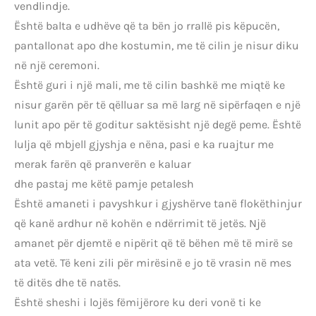
vendlindje.
Është balta e udhëve që ta bën jo rrallë pis këpucën,
pantallonat apo dhe kostumin, me të cilin je nisur diku
në një ceremoni.
Është guri i një mali, me të cilin bashkë me miqtë ke
nisur garën për të qëlluar sa më larg në sipërfaqen e një
lunit apo për të goditur saktësisht një degë peme. Është
lulja që mbjell gjyshja e nëna, pasi e ka ruajtur me
merak farën që pranverën e kaluar
dhe pastaj me këtë pamje petalesh
Është amaneti i pavyshkur i gjyshërve tanë flokëthinjur
që kanë ardhur në kohën e ndërrimit të jetës. Një
amanet për djemtë e nipërit që të bëhen më të mirë se
ata vetë. Të keni zili për mirësinë e jo të vrasin në mes
të ditës dhe të natës.
Është sheshi i lojës fëmijërore ku deri vonë ti ke