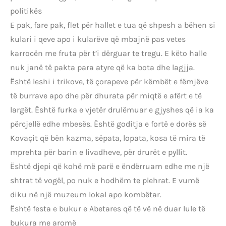
politikës
E pak, fare pak, flet për hallet e tua që shpesh a bëhen si
kulari i qeve apo i kularëve që mbajnë pas vetes
karrocën me fruta për t’i dërguar te tregu. E këto halle
nuk janë të pakta para atyre që ka bota dhe lagjja.
Është leshi i trikove, të çorapeve për këmbët e fëmjëve
të burrave apo dhe për dhurata për miqtë e afërt e të
largët. Është furka e vjetër drulëmuar e gjyshes që ia ka
përcjellë edhe mbesës. Është goditja e fortë e dorës së
Kovaçit që bën kazma, sëpata, lopata, kosa të mira të
mprehta për barin e livadheve, për drurët e pyllit.
Është djepi që kohë më parë e ëndërruam edhe me një
shtrat të vogël, po nuk e hodhëm te plehrat. E vumë
diku në një muzeum lokal apo kombëtar.
Është festa e bukur e Abetares që të vë në duar lule të
bukura me aromë