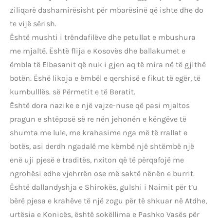
ziliqarë dashamirësisht për mbarësinë që ishte dhe do
te vijë sërish.
Është mushti i trëndafilëve dhe petullat e mbushura
me mjaltë. Është flija e Kosovës dhe ballakumet e
ëmbla të Elbasanit që nuk i gjen aq të mira në të gjithë
botën. Ëshë likoja e ëmbël e qershisë e fikut të egër, të
kumbulllës. së Përmetit e të Beratit.
Është dora nazike e një vajze-nuse që pasi mjaltos
pragun e shtëposë së re nën jehonën e këngëve të
shumta me lule, me krahasime nga më të rrallat e
botës, asi derdh ngadalë me këmbë një shtëmbë një
enë uji pjesë e traditës, nxiton që të përqafojë me
ngrohësi edhe vjehrrën ose më saktë nënën e burrit.
Është dallandyshja e Shirokës, gulshi i Naimit për t’u
bërë pjesa e krahëve të një zogu për të shkuar në Atdhe,
urtësia e Konicës, është sokëllima e Pashko Vasës për