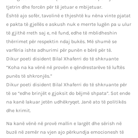
tjetrin dhe forcën për të jetuar e mbijetuar.
Është ajo sofër, tavolinë e thjeshtë ku nëna vinte pjatat
e pakta të gjellës e askush nuk e merrte lugën pa u ulur
të gjithë rreth saj e, në fund, edhe të mblidheshin
thërrimet për respektin ndaj bukës. Më shumë se
varfëria ishte adhurimi për punën e bërë për të.
Dikur poeti disident Bilal Xhaferri do të shkruante
“Koha na ka vënë në provën e qëndrestarëve të luftës
punës të shkronjës.”
Dikur poeti disident Bilal Xhaferri do të shkruante për
të se “edhe brinjët e gjoksit do bëjmë shpata”. Sot ende
na kanë lakuar jetën udhëkryqet. Janë ato të politikës
dhe krimit.
Na kanë vënë në provë mallin e largët dhe sërish në
buzë në zemër na vjen ajo përkundja emocionesh të