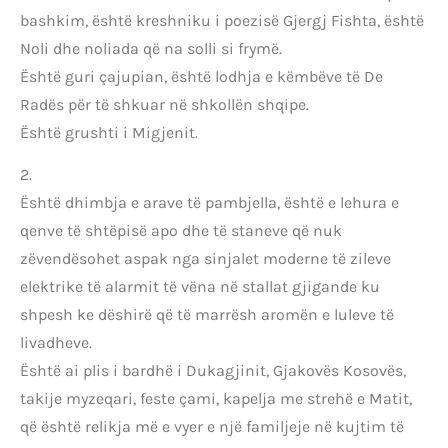
bashkim, është kreshniku i poezisë Gjergj Fishta, është
Noli dhe noliada që na solli si frymë.
Është guri çajupian, është lodhja e këmbëve të De
Radës për të shkuar në shkollën shqipe.
Është grushti i Migjenit.
2.
Është dhimbja e arave të pambjella, është e lehura e
qenve të shtëpisë apo dhe të staneve që nuk
zëvendësohet aspak nga sinjalet moderne të zileve
elektrike të alarmit të vëna në stallat gjigande ku
shpesh ke dëshirë që të marrësh aromën e luleve të
livadheve.
Është ai plis i bardhë i Dukagjinit, Gjakovës Kosovës,
takije myzeqari, feste çami, kapelja me strehë e Matit,
që është relikja më e vyer e një familjeje në kujtim të