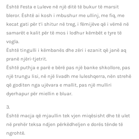
Është Festa e Luleve në një ditë të bukur të marsit
bleror. Është ai kosh i mbushur me ullinj, me fiq, me
kecat gati për t’i shitur në treg, i fëmijëve që i vëmë në
samarët e kalit për të mos i lodhur këmbët e tyre të
vogla.
Është tingulli i këmbanës dhe zëri i ezanit që janë aq
pranë njëri-tjetrit.
Është puthja e parë e bërë pas një banke shkollore, pas
një trungu lisi, në një livadh me luleshqerra, nën strehë
që goditen nga ujëvara e mallit, pas një mulliri
dyerhapur për miellin e bluar.
3.
Është macja që mjaullin tek vjen miqësisht dhe të ulet
në prehër teksa ndjen përkëdheljen e dorës tënde të
ngrohtë.