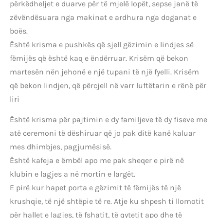
përkëdheljet e duarve për të mjelë lopët, sepse janë të
zëvëndësuara nga makinat e ardhura nga doganat e
boës.
Është krisma e pushkës që sjell gëzimin e lindjes së
fëmijës që është kaq e ëndërruar. Krisëm që bekon
martesën nën jehonë e një tupani të një fyelli. Krisëm
që bekon lindjen, që përcjell në varr luftëtarin e rënë për
liri
Është krisma për pajtimin e dy familjeve të dy fiseve me
atë ceremoni të dëshiruar që jo pak ditë kanë kaluar
mes dhimbjes, pagjumësisë.
Është kafeja e ëmbël apo me pak sheqer e pirë në
klubin e lagjes a në mortin e largët.
E pirë kur hapet porta e gëzimit të fëmijës të një
krushqie, të një shtëpie të re. Atje ku shpesh ti llomotit
për hallet e lagjes, të fshatit, të qytetit apo dhe të