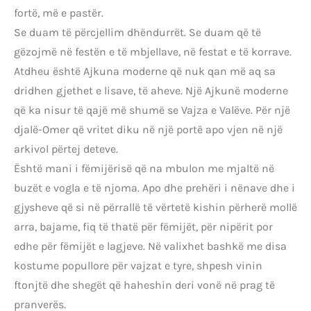
fortë, më e pastër.
Se duam të përcjellim dhëndurrët. Se duam që të
gëzojmë në festën e të mbjellave, në festat e të korrave.
Atdheu është Ajkuna moderne që nuk qan më aq sa
dridhen gjethet e lisave, të aheve. Një Ajkunë moderne
që ka nisur të qajë më shumë se Vajza e Valëve. Për një
djalë-Omer që vritet diku në një portë apo vjen në një
arkivol përtej deteve.
Është mani i fëmijërisë që na mbulon me mjaltë në
buzët e vogla e të njoma. Apo dhe prehëri i nënave dhe i
gjysheve që si në përrallë të vërtetë kishin përherë mollë
arra, bajame, fiq të thatë për fëmijët, për nipërit por
edhe për fëmijët e lagjeve. Në valixhet bashkë me disa
kostume popullore për vajzat e tyre, shpesh vinin
ftonjtë dhe shegët që haheshin deri vonë në prag të
pranverës.