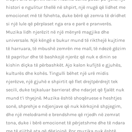
histori e ngulitur thellë në shpirt, një rrugë që lidhet me
emocionet më të fshehta, duke bërë që zemra të dridhet
si një lule që përplaset nga era e parë e pranverës.
Muzika lidh njerëzit në një mënyrë magjike dhe
universale. Një këngë e bukur mund të rikthejë kujtime
të harruara, të mbushë zemrën me mall, të ndezë gëzim
të papritur dhe të bashkojë njerëz që nuk e dinin se
kishin diçka të përbashkët. Ajo kalon kufijtë e gjuhës,
kulturës dhe kohës. Tingulli bëhet një urë midis
njerëzve, një gjuhë e shpirtit që flet drejtpërdrejt tek
secili, duke tejkaluar barrierat dhe ndarjet që fjalët nuk
mund t’i thyejnë. Muzika është shoqëruese e heshtjes
sonë, shprehje e ndjenjave që nuk kërkojnë shpjegim,
dhe një melodramë e brendshme që rrjedh në zemrat
tona, duke i bërë emocionet të përjetshme dhe të ndara
me të gjithë ata që dëgjojnë. Por muzika nuk është