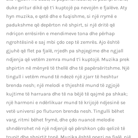
duke pritur dikë që t’i kuptojë pa nevojën e fjalëve. Aty
hyn muzika, e qetë dhe e fuqishme, si një rrymë e
padukshme që depërton në shpirt, si një dritë që
ndriçon errësirën e mendimeve tona dhe përhap
ngrohtësinë e saj mbi çdo cep të zemrës. Ajo është
gjuhë që flet pa fjalë, rrjedh pa shpjegime dhe ngjall
ndjenja që vetëm zemra mund t’i kuptojë. Muzika prek
shpirtin në mënyrë të thellë dhe të papërsëritshme. Një
tingull i vetëm mund të ndezë një zjarr të heshtur
brenda nesh; një melodi e thjeshtë mund të zgjojë
kujtime të harruara dhe të na bëjë të qajmë pa shkak;
një harmoni e ndërlikuar mund të krijojë ndjesinë se
vetë universi po fluturon brenda nesh. Tingulli bëhet
varg, ritmi bëhet frymë, dhe çdo nuancë melodie
shndërrohet në një ndjenjë që përshkon çdo qelizë të
trupit dhe shpirtit tonë. Muzika është poezi pa fjalë, një