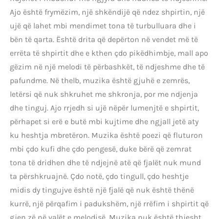
Ajo është frymëzim, një shkëndijë që ndez shpirtin, një
ujë që lahet mbi mendimet tona të turbulluara dhe i
bën të qarta. Është drita që depërton në vendet më të
errëta të shpirtit dhe e kthen çdo pikëdhimbje, mall apo
gëzim në një melodi të përbashkët, të ndjeshme dhe të
pafundme. Në thelb, muzika është gjuhë e zemrës,
letërsi që nuk shkruhet me shkronja, por me ndjenja
dhe tinguj. Ajo rrjedh si ujë nëpër lumenjtë e shpirtit,
përhapet si erë e butë mbi kujtime dhe ngjall jetë aty
ku heshtja mbretëron. Muzika është poezi që fluturon
mbi çdo kufi dhe çdo pengesë, duke bërë që zemrat
tona të dridhen dhe të ndjejnë atë që fjalët nuk mund
ta përshkruajnë. Çdo notë, çdo tingull, çdo heshtje
midis dy tingujve është një fjalë që nuk është thënë
kurrë, një përqafim i padukshëm, një rrëfim i shpirtit që
gjen zë në valët e melodisë. Muzika nuk është thjesht