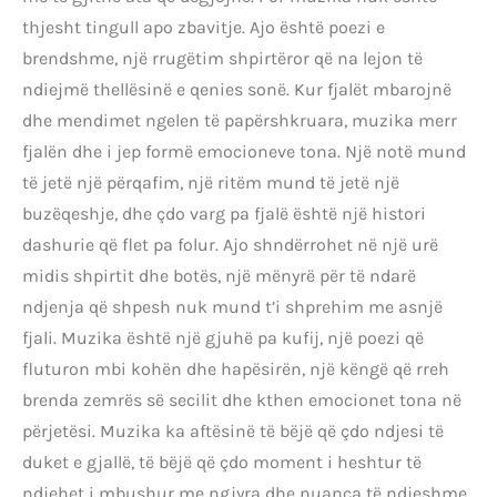
thjesht tingull apo zbavitje. Ajo është poezi e
brendshme, një rrugëtim shpirtëror që na lejon të
ndiejmë thellësinë e qenies sonë. Kur fjalët mbarojnë
dhe mendimet ngelen të papërshkruara, muzika merr
fjalën dhe i jep formë emocioneve tona. Një notë mund
të jetë një përqafim, një ritëm mund të jetë një
buzëqeshje, dhe çdo varg pa fjalë është një histori
dashurie që flet pa folur. Ajo shndërrohet në një urë
midis shpirtit dhe botës, një mënyrë për të ndarë
ndjenja që shpesh nuk mund t’i shprehim me asnjë
fjali. Muzika është një gjuhë pa kufij, një poezi që
fluturon mbi kohën dhe hapësirën, një këngë që rreh
brenda zemrës së secilit dhe kthen emocionet tona në
përjetësi. Muzika ka aftësinë të bëjë që çdo ndjesi të
duket e gjallë, të bëjë që çdo moment i heshtur të
ndjehet i mbushur me ngjyra dhe nuanca të ndjeshme.