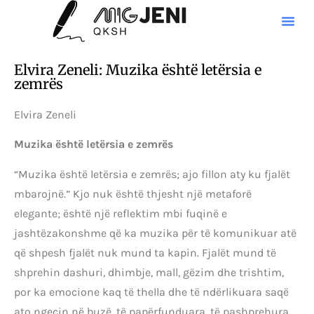
Elvira Zeneli: Muzika është letërsia e
zemrës
Elvira Zeneli
Muzika është letërsia e zemrës
“Muzika është letërsia e zemrës; ajo fillon aty ku fjalët
mbarojnë.” Kjo nuk është thjesht një metaforë
elegante; është një reflektim mbi fuqinë e
jashtëzakonshme që ka muzika për të komunikuar atë
që shpesh fjalët nuk mund ta kapin. Fjalët mund të
shprehin dashuri, dhimbje, mall, gëzim dhe trishtim,
por ka emocione kaq të thella dhe të ndërlikuara saqë
ato ngecin në buzë, të papërfunduara, të pashprehura,