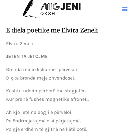
E diela poetike me Elvira Zeneli
Elvira Zeneli
JETËN TA JETOJMË
Brenda meje diçka më “përvëlon”
Diçka brenda meje zhvendoset.
Kështu ndodh përherë me shigjetën
Kur pranë fushës magnetike afrohet…
Ah kjo jetë na dogji e përvëloi,
Pa ëndrra jetojmë e si përjetojmë,
Pa gjë erdhëm të gjithë në këtë botë.