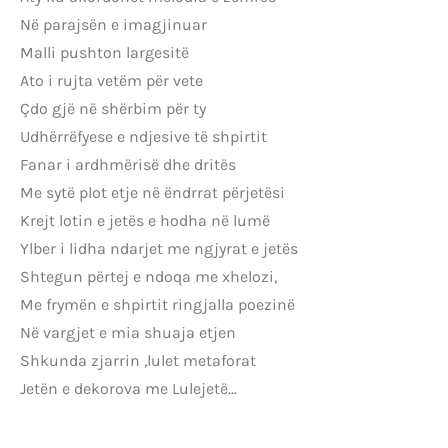
Në parajsën e imagjinuar
Malli pushton largesitë
Ato i rujta vetëm për vete
Çdo gjë në shërbim për ty
Udhërrëfyese e ndjesive të shpirtit
Fanar i ardhmërisë dhe dritës
Me sytë plot etje në ëndrrat përjetësi
Krejt lotin e jetës e hodha në lumë
Ylber i lidha ndarjet me ngjyrat e jetës
Shtegun përtej e ndoqa me xhelozi,
Me frymën e shpirtit ringjalla poezinë
Në vargjet e mia shuaja etjen
Shkunda zjarrin ,lulet metaforat
Jetën e dekorova me Lulejetë…