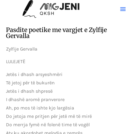
Pasdite poetike me vargjet e Zylfije
Gervalla
Zylfije Gervalla
LULEJETË
Jetës i dhash arsyeshmëri
Të jetoj për të bukurën
Jetës i dhash shpresë
I dhashë aromë pranverore
Ah, po mos të ishte kjo largësia
Do jetoja me pritjen për jetë më të mirë
Do merrja fymë në folenë time të vogël
Aty ku akordohet melodia e zemrës