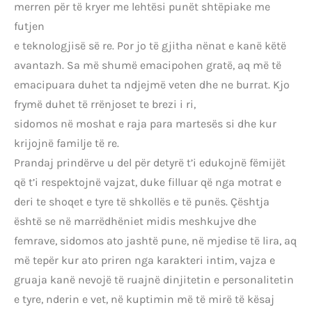
merren për të kryer me lehtësi punët shtëpiake me
futjen
e teknologjisë së re. Por jo të gjitha nënat e kanë këtë
avantazh. Sa më shumë emacipohen gratë, aq më të
emacipuara duhet ta ndjejmë veten dhe ne burrat. Kjo
frymë duhet të rrënjoset te brezi i ri,
sidomos në moshat e raja para martesës si dhe kur
krijojnë familje të re.
Prandaj prindërve u del për detyrë t’i edukojnë fëmijët
që t’i respektojnë vajzat, duke filluar që nga motrat e
deri te shoqet e tyre të shkollës e të punës. Çështja
është se në marrëdhëniet midis meshkujve dhe
femrave, sidomos ato jashtë pune, në mjedise të lira, aq
më tepër kur ato priren nga karakteri intim, vajza e
gruaja kanë nevojë të ruajnë dinjitetin e personalitetin
e tyre, nderin e vet, në kuptimin më të mirë të kësaj