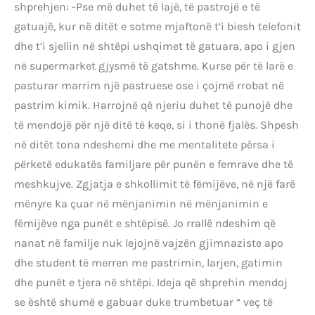
shprehjen: -Pse më duhet të lajë, të pastrojë e të
gatuajë, kur në ditët e sotme mjaftonë t’i biesh telefonit
dhe t’i sjellin në shtëpi ushqimet të gatuara, apo i gjen
në supermarket gjysmë të gatshme. Kurse për të larë e
pasturar marrim një pastruese ose i çojmë rrobat në
pastrim kimik. Harrojnë që njeriu duhet të punojë dhe
të mendojë për një ditë të keqe, si i thonë fjalës. Shpesh
në ditët tona ndeshemi dhe me mentalitete përsa i
përketë edukatës familjare për punën e femrave dhe të
meshkujve. Zgjatja e shkollimit të fëmijëve, në një farë
mënyre ka çuar në mënjanimin në mënjanimin e
fëmijëve nga punët e shtëpisë. Jo rrallë ndeshim që
nanat në familje nuk lejojnë vajzën gjimnaziste apo
dhe student të merren me pastrimin, larjen, gatimin
dhe punët e tjera në shtëpi. Ideja që shprehin mendoj
se është shumë e gabuar duke trumbetuar “ veç të