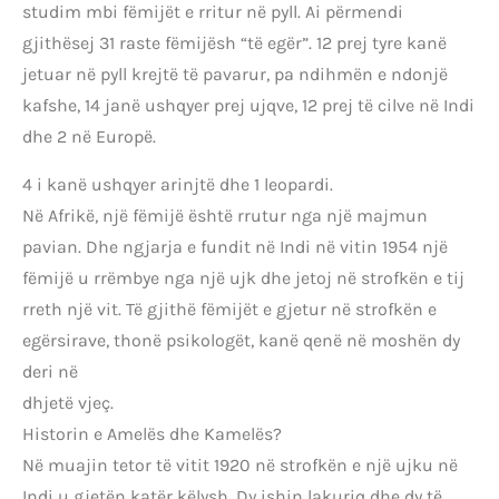
studim mbi fëmijët e rritur në pyll. Ai përmendi
gjithësej 31 raste fëmijësh “të egër”. 12 prej tyre kanë
jetuar në pyll krejtë të pavarur, pa ndihmën e ndonjë
kafshe, 14 janë ushqyer prej ujqve, 12 prej të cilve në Indi
dhe 2 në Europë.
4 i kanë ushqyer arinjtë dhe 1 leopardi.
Në Afrikë, një fëmijë është rrutur nga një majmun
pavian. Dhe ngjarja e fundit në Indi në vitin 1954 një
fëmijë u rrëmbye nga një ujk dhe jetoj në strofkën e tij
rreth një vit. Të gjithë fëmijët e gjetur në strofkën e
egërsirave, thonë psikologët, kanë qenë në moshën dy
deri në
dhjetë vjeç.
Historin e Amelës dhe Kamelës?
Në muajin tetor të vitit 1920 në strofkën e një ujku në
Indi u gjetën katër këlysh. Dy ishin lakuriq dhe dy të