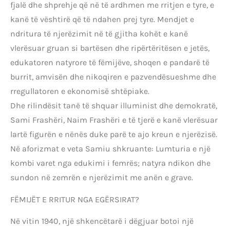
fjalë dhe shprehje që në të ardhmen me rritjen e tyre, e
kanë të vështirë që të ndahen prej tyre. Mendjet e
ndritura të njerëzimit në të gjitha kohët e kanë
vlerësuar gruan si bartësen dhe ripërtëritësen e jetës,
edukatoren natyrore të fëmijëve, shoqen e pandarë të
burrit, amvisën dhe nikoqiren e pazvendësueshme dhe
rregullatoren e ekonomisë shtëpiake.
Dhe rilindësit tanë të shquar illuminist dhe demokratë,
Sami Frashëri, Naim Frashëri e të tjerë e kanë vlerësuar
lartë figurën e nënës duke parë te ajo kreun e njerëzisë.
Në aforizmat e veta Samiu shkruante: Lumturia e një
kombi varet nga edukimi i femrës; natyra ndikon dhe
sundon në zemrën e njerëzimit me anën e grave.
FËMIJËT E RRITUR NGA EGËRSIRAT?
Në vitin 1940, një shkencëtarë i dëgjuar botoi një