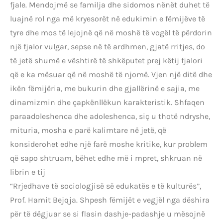
fjale. Mendojmë se familja dhe sidomos nënët duhet të
luajnë rol nga më kryesorët në edukimin e fëmijëve të
tyre dhe mos të lejojnë që në moshë të vogël të përdorin
një fjalor vulgar, sepse në të ardhmen, gjatë rritjes, do
të jetë shumë e vështirë të shkëputet prej këtij fjalori
që e ka mësuar që në moshë të njomë. Vjen një ditë dhe
ikën fëmijëria, me bukurin dhe gjallërinë e sajia, me
dinamizmin dhe çapkënllëkun karakteristik. Shfaqen
paraadoleshenca dhe adoleshenca, siç u thotë ndryshe,
mituria, mosha e parë kalimtare në jetë, që
konsiderohet edhe një farë moshe kritike, kur problem
që sapo shtruam, bëhet edhe më i mpret, shkruan në
librin e tij
“Rrjedhave të sociologjisë së edukatës e të kulturës”,
Prof. Hamit Bejqja. Shpesh fëmijët e vegjël nga dëshira
për të dëgjuar se si flasin dashje-padashje u mësojnë