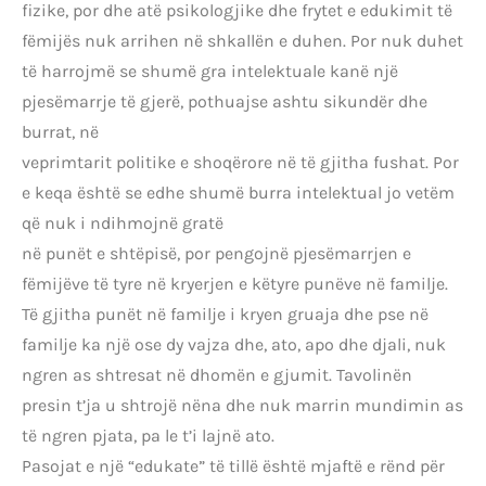
fizike, por dhe atë psikologjike dhe frytet e edukimit të
fëmijës nuk arrihen në shkallën e duhen. Por nuk duhet
të harrojmë se shumë gra intelektuale kanë një
pjesëmarrje të gjerë, pothuajse ashtu sikundër dhe
burrat, në
veprimtarit politike e shoqërore në të gjitha fushat. Por
e keqa është se edhe shumë burra intelektual jo vetëm
që nuk i ndihmojnë gratë
në punët e shtëpisë, por pengojnë pjesëmarrjen e
fëmijëve të tyre në kryerjen e këtyre punëve në familje.
Të gjitha punët në familje i kryen gruaja dhe pse në
familje ka një ose dy vajza dhe, ato, apo dhe djali, nuk
ngren as shtresat në dhomën e gjumit. Tavolinën
presin t’ja u shtrojë nëna dhe nuk marrin mundimin as
të ngren pjata, pa le t’i lajnë ato.
Pasojat e një “edukate” të tillë është mjaftë e rënd për