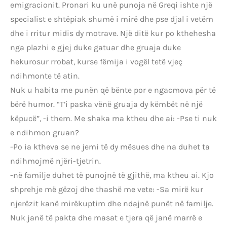
emigracionit. Pronari ku unë punoja në Greqi ishte një
specialist e shtëpiak shumë i mirë dhe pse djal i vetëm
dhe i rritur midis dy motrave. Një ditë kur po kthehesha
nga plazhi e gjej duke gatuar dhe gruaja duke
hekurosur rrobat, kurse fëmija i vogël tetë vjeç
ndihmonte të atin.
Nuk u habita me punën që bënte por e ngacmova për të
bërë humor. “T’i paska vënë gruaja dy këmbët në një
këpucë”, -i them. Me shaka ma ktheu dhe ai: -Pse ti nuk
e ndihmon gruan?
-Po ia ktheva se ne jemi të dy mësues dhe na duhet ta
ndihmojmë njëri-tjetrin.
-në familje duhet të punojnë të gjithë, ma ktheu ai. Kjo
shprehje më gëzoj dhe thashë me vete: -Sa mirë kur
njerëzit kanë mirëkuptim dhe ndajnë punët në familje.
Nuk janë të pakta dhe masat e tjera që janë marrë e