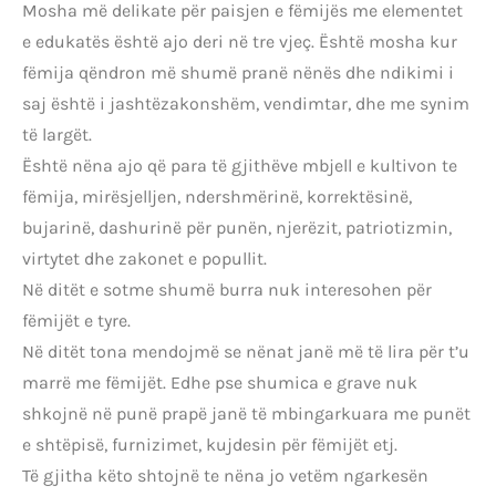
Mosha më delikate për paisjen e fëmijës me elementet
e edukatës është ajo deri në tre vjeç. Është mosha kur
fëmija qëndron më shumë pranë nënës dhe ndikimi i
saj është i jashtëzakonshëm, vendimtar, dhe me synim
të largët.
Është nëna ajo që para të gjithëve mbjell e kultivon te
fëmija, mirësjelljen, ndershmërinë, korrektësinë,
bujarinë, dashurinë për punën, njerëzit, patriotizmin,
virtytet dhe zakonet e popullit.
Në ditët e sotme shumë burra nuk interesohen për
fëmijët e tyre.
Në ditët tona mendojmë se nënat janë më të lira për t’u
marrë me fëmijët. Edhe pse shumica e grave nuk
shkojnë në punë prapë janë të mbingarkuara me punët
e shtëpisë, furnizimet, kujdesin për fëmijët etj.
Të gjitha këto shtojnë te nëna jo vetëm ngarkesën