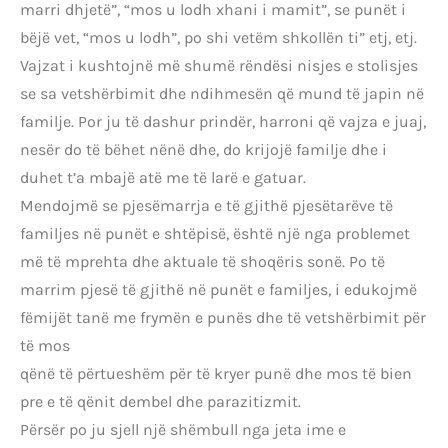
marri dhjetë”, “mos u lodh xhani i mamit”, se punët i
bëjë vet, “mos u lodh”, po shi vetëm shkollën ti” etj, etj.
Vajzat i kushtojnë më shumë rëndësi nisjes e stolisjes
se sa vetshërbimit dhe ndihmesën që mund të japin në
familje. Por ju të dashur prindër, harroni që vajza e juaj,
nesër do të bëhet nënë dhe, do krijojë familje dhe i
duhet t’a mbajë atë me të larë e gatuar.
Mendojmë se pjesëmarrja e të gjithë pjesëtarëve të
familjes në punët e shtëpisë, është një nga problemet
më të mprehta dhe aktuale të shoqëris sonë. Po të
marrim pjesë të gjithë në punët e familjes, i edukojmë
fëmijët tanë me frymën e punës dhe të vetshërbimit për
të mos
qënë të përtueshëm për të kryer punë dhe mos të bien
pre e të qënit dembel dhe parazitizmit.
Përsër po ju sjell një shëmbull nga jeta ime e