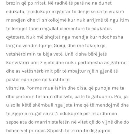
brezin që po rritet. Në radhë të parë ne na duhet
edukata, të edukojmë qytetar të denjë se sa të vrasim
mendjen dhe t’i shkollojmë kur nuk arrijmë të ngulitim
te fëmijët tanë rregullat elementare të edukatës
qytetare. Nuk më shqitet nga mendja kur ndodhesha
larg në vendin fqinjë, Greqi, dhe më takojë që
vetshërbimin ta bëja vetë. Unë kisha bërë jetë
konviktori prej 7 vjetë dhe nuk i përtohesha as gatimit
dhe as vetëshërbimit për të mbajtur një higjenë të
pastër edhe pse në kushte të
vështira. Por me mua ishin dhe disa, që punoja me ta
dhe përtonin të lanin dhe sytë, pa le të gatuanin. Pra, ja
u solla këtë shëmbull nga jeta ime që të mendojmë dhe
të gjejmë rrugët se si t’i edukojmë për të ardhmen
sepse ata do marrin stafetën në vitet që do vijnë dhe do
bëhen vet prindër. Shpesh te të rinjtë dëgjojmë