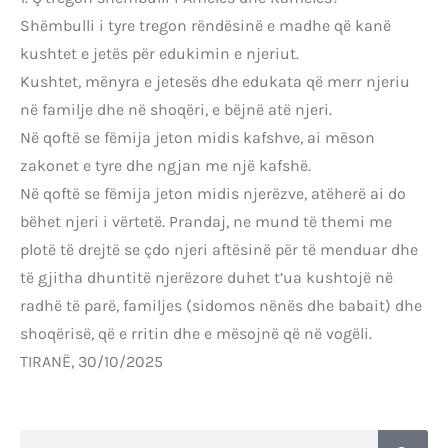
Shëmbulli i tyre tregon rëndësinë e madhe që kanë
kushtet e jetës për edukimin e njeriut.
Kushtet, mënyra e jetesës dhe edukata që merr njeriu
në familje dhe në shoqëri, e bëjnë atë njeri.
Në qoftë se fëmija jeton midis kafshve, ai mëson
zakonet e tyre dhe ngjan me një kafshë.
Në qoftë se fëmija jeton midis njerëzve, atëherë ai do
bëhet njeri i vërtetë. Prandaj, ne mund të themi me
plotë të drejtë se çdo njeri aftësinë për të menduar dhe
të gjitha dhuntitë njerëzore duhet t’ua kushtojë në
radhë të parë, familjes (sidomos nënës dhe babait) dhe
shoqërisë, që e rritin dhe e mësojnë që në vogëli.
TIRANË, 30/10/2025