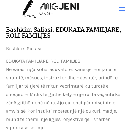
Bashkim Saliasi: EDUKATA FAMILJARE,
ROLI FAMILJES
Bashkim Saliasi
EDUKATA FAMILJARE, ROLI FAMILJES
Në varësi nga koha, edukatorët kanë qenë e janë të
shumtë, mësues, instruktor dhe mjeshtër, prindër e
familjar të tjerë të rritur, veprimtarë kulturorë e
shoqërorë. Midis të gjithë këtyre një rol të veçantë ka
zënë gjithëmonë nëna. Ajo dallohet për misoinin e
amvisisë. Por instikti mbetet një një dukuri, madje,
mund të themi, një ligjësi objektive që i shërben
vijimësisë së llojit.