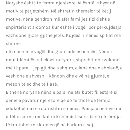
Ndryshe është te femra njerëzore. Ai është kthyer në
motiv të përjetshëm. Në shtratin themelor të këtij
motive, nëna qëndron më afër familjes fizikisht e
shpirtërisht sidomos kur është i vogël, por përkujdesja
vazhdonë gjatë gjithë jetës. Kujdesi i nënës spikat më
shumë
në moshën e vogël dhe gjatë adoleshencës. Nëna i
ngulit fëmijës reflekset natyrore, shprehit dhe zakonet
më të para, i jep gji dhe ushqim, e lanë dhe e shplanë, e
vesh dhe e zhvesh, i këndon dhe e vë në gjumë, e
mëson të ec dhe të flasë.
E thënë ndryshe nëna e pais me atributet fillestare si
qënie e pavarur njerëzore që do të thotë që fëmija
edukohet që me qumshtin e nënës. Paisja e nënave në
ditët e sotme me kulturë shëndetësore, bënë që fëmija
të trajtohet me kujdes që në barkun e saj.